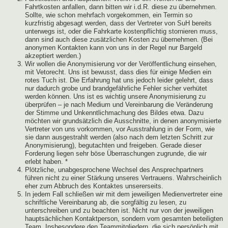
Fahrtkosten anfallen, dann bitten wir i.d.R. diese zu übernehmen.
Sollte, wie schon mehrfach vorgekommen, ein Termin so
kurzfristig abgesagt werden, dass der Vertreter von SuH bereits
unterwegs ist, oder die Fahrkarte kostenpflichtig stornieren muss,
dann sind auch diese zusätzlichen Kosten zu übernehmen. (Bei
anonymen Kontakten kann von uns in der Regel nur Bargeld
akzeptiert werden.)
Wir wollen die Anonymisierung vor der Veröffentlichung einsehen,
mit Vetorecht. Uns ist bewusst, dass dies für einige Medien ein
rotes Tuch ist. Die Erfahrung hat uns jedoch leider gelehrt, dass
nur dadurch grobe und brandgefährliche Fehler sicher verhütet
werden können. Uns ist es wichtig unsere Anonymisierung zu
überprüfen – je nach Medium und Vereinbarung die Veränderung
der Stimme und Unkenntlichmachung des Bildes etwa. Dazu
möchten wir grundsätzlich die Ausschnitte, in denen anonymisierte
Vertreter von uns vorkommen, vor Ausstrahlung in der Form, wie
sie dann ausgestrahlt werden (also nach dem letzten Schritt zur
Anonymisierung), begutachten und freigeben. Gerade dieser
Forderung liegen sehr böse Überraschungen zugrunde, die wir
erlebt haben. *
Plötzliche, unabgesprochene Wechsel des Ansprechpartners
führen nicht zu einer Stärkung unseres Vertrauens. Wahrscheinlich
eher zum Abbruch des Kontaktes unsererseits.
In jedem Fall schließen wir mit dem jeweiligen Medienvertreter eine
schriftliche Vereinbarung ab, die sorgfältig zu lesen, zu
unterschreiben und zu beachten ist. Nicht nur von der jeweiligen
hauptsächlichen Kontaktperson, sondern vom gesamten beteiligten
Team. Insbesondere den Teammitgliedern, die sich persönlich mit