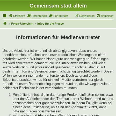
Gemeinsam statt allein
Startseite
Forenregeln
Forum rules
Registrieren
Anmelden
Foren-Übersicht
Infos für die Presse
Informationen für Medienvertreter
Unsere Arbeit hier ist empfindlich abhängig davon, dass unsere
Identitäten nicht offenbart und unser persönliches Wohlergehen nicht
gefährdet werden. Wir haben bisher gute und weniger gute Erfahrungen
mit Medienvertretern gemacht, die uns interviewen wollten. Teilweise
wurde vorbildlich und professionell gearbeitet, manchmal aber ist auf
bestimmte Infos und Vereinbarungen nicht genug geachtet worden. Bösen
Willen wollen wir niemandem unterstellen. Doch aufgrund dieser
Erlebnisse erachten wir es für sinnvoll, Medienvertretern hier gleich
öffentlich unsere Rahmenbedingungen mitzuteilen, die wir wegen zuletzt
schlechter Erlebnisse leider verschärfen mussten.
Persönliche Infos, die in das fertige Produkt einfließen sollen, etwa
über das Aussehen oder den Treffpunkt oder Wohnort, sind mit uns
abzusprechen oder ganz wegzulassen. In jedem Fall gilt: wenn bei
einer Sache unsicher ist, ob es an der Anonymität kratzt, dann
bitte nachfragen oder weglassen.
Fahrtkosten und Absprachen: Wenn für ein Treffen für uns