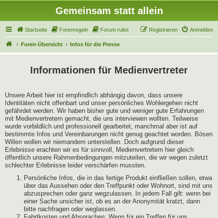
Gemeinsam statt allein
Startseite
Forenregeln
Forum rules
Registrieren
Anmelden
Foren-Übersicht
Infos für die Presse
Informationen für Medienvertreter
Unsere Arbeit hier ist empfindlich abhängig davon, dass unsere
Identitäten nicht offenbart und unser persönliches Wohlergehen nicht
gefährdet werden. Wir haben bisher gute und weniger gute Erfahrungen
mit Medienvertretern gemacht, die uns interviewen wollten. Teilweise
wurde vorbildlich und professionell gearbeitet, manchmal aber ist auf
bestimmte Infos und Vereinbarungen nicht genug geachtet worden. Bösen
Willen wollen wir niemandem unterstellen. Doch aufgrund dieser
Erlebnisse erachten wir es für sinnvoll, Medienvertretern hier gleich
öffentlich unsere Rahmenbedingungen mitzuteilen, die wir wegen zuletzt
schlechter Erlebnisse leider verschärfen mussten.
Persönliche Infos, die in das fertige Produkt einfließen sollen, etwa
über das Aussehen oder den Treffpunkt oder Wohnort, sind mit uns
abzusprechen oder ganz wegzulassen. In jedem Fall gilt: wenn bei
einer Sache unsicher ist, ob es an der Anonymität kratzt, dann
bitte nachfragen oder weglassen.
Fahrtkosten und Absprachen: Wenn für ein Treffen für uns