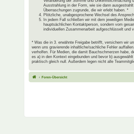
Veränderung der Stimme und Unkenntlichmachung des
Ausstrahlung in der Form, wie sie dann ausgestrahlt
Überraschungen zugrunde, die wir erlebt haben. *
Plötzliche, unabgesprochene Wechsel des Ansprechp
In jedem Fall schließen wir mit dem jeweiligen Medien
hauptsächlichen Kontaktperson, sondern vom gesamte
individuellen Zusammenarbeit aufgeschlüsselt und 
* Was die in 3. erwähnte Freigabe betrifft, versichern wir
wenn uns gravierende inhaltliche/sachliche Fehler auffall
verholfen. Für Medien, die damit Bauchschmerzen habe, den
es a) in den Kontext eingebunden und bevor b) ausgewählt
praktisch gleich null. Außerdem legen nicht alle Teammitg
Foren-Übersicht