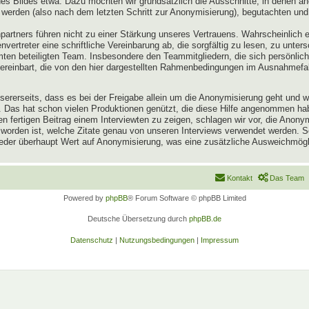
 Bildes etwa. Dazu möchten wir grundsätzlich die Ausschnitte, in denen an
 werden (also nach dem letzten Schritt zur Anonymisierung), begutachten und
artners führen nicht zu einer Stärkung unseres Vertrauens. Wahrscheinlich 
vertreter eine schriftliche Vereinbarung ab, die sorgfältig zu lesen, zu unter
n beteiligten Team. Insbesondere den Teammitgliedern, die sich persönlich 
vereinbart, die von den hier dargestellten Rahmenbedingungen im Ausnahmefa
 unsererseits, dass es bei der Freigabe allein um die Anonymisierung geht und
en. Das hat schon vielen Produktionen genützt, die diese Hilfe angenommen h
 fertigen Beitrag einem Interviewten zu zeigen, schlagen wir vor, die Anon
 worden ist, welche Zitate genau von unseren Interviews verwendet werden.
lieder überhaupt Wert auf Anonymisierung, was eine zusätzliche Ausweichmögli
Kontakt
Das Team
Powered by
phpBB
® Forum Software © phpBB Limited
Deutsche Übersetzung durch
phpBB.de
Datenschutz
|
Nutzungsbedingungen
|
Impressum