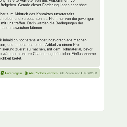
onymisierte Vertreter von uns vorkommen, vor
 freigeben. Gerade dieser Forderung liegen sehr böse
eher zum Abbruch des Kontaktes unsererseits.
schreiben und zu beachten ist. Nicht nur von der jeweiligen
mit uns treffen. Darin werden die Bedingungen der
ll auch abweichen können.
 wir inhaltlich höchstens Änderungsvorschläge machen,
aben, und mindestens einem Artikel zu einem Preis
ymisierung zuerst zu machen, mit dem Rohmaterial, bevor
 So wäre auch unsere Chance ungebührlicher Einflussnahme
chkeit bietet.
Forenregeln
Alle Cookies löschen
Alle Zeiten sind
UTC+02:00