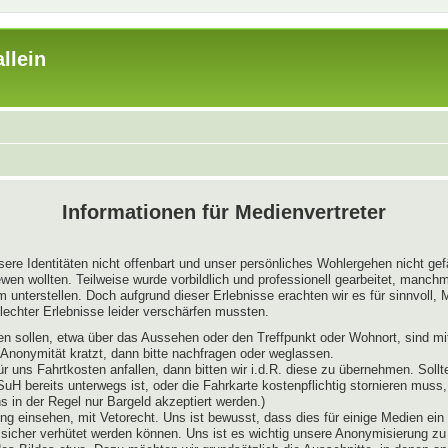
llein
Informationen für Medienvertreter
sere Identitäten nicht offenbart und unser persönliches Wohlergehen nicht ge
wen wollten. Teilweise wurde vorbildlich und professionell gearbeitet, manch
nterstellen. Doch aufgrund dieser Erlebnisse erachten wir es für sinnvoll, Me
echter Erlebnisse leider verschärfen mussten.
ießen sollen, etwa über das Aussehen oder den Treffpunkt oder Wohnort, sind 
r Anonymität kratzt, dann bitte nachfragen oder weglassen.
ür uns Fahrtkosten anfallen, dann bitten wir i.d.R. diese zu übernehmen. So
 SuH bereits unterwegs ist, oder die Fahrkarte kostenpflichtig stornieren mus
in der Regel nur Bargeld akzeptiert werden.)
ng einsehen, mit Vetorecht. Uns ist bewusst, dass dies für einige Medien ein r
 sicher verhütet werden können. Uns ist es wichtig unsere Anonymisierung z