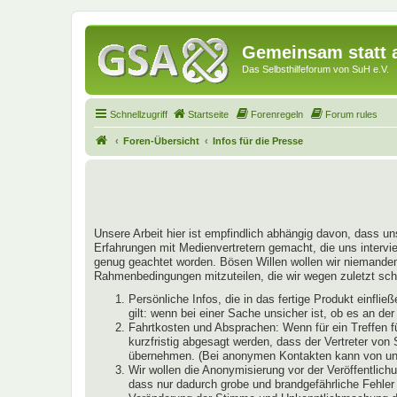
Gemeinsam statt a
Das Selbsthilfeforum von SuH e.V.
Schnellzugriff
Startseite
Forenregeln
Forum rules
Foren-Übersicht
Infos für die Presse
Unsere Arbeit hier ist empfindlich abhängig davon, dass un
Erfahrungen mit Medienvertretern gemacht, die uns intervie
genug geachtet worden. Bösen Willen wollen wir niemandem u
Rahmenbedingungen mitzuteilen, die wir wegen zuletzt schl
Persönliche Infos, die in das fertige Produkt einfl
gilt: wenn bei einer Sache unsicher ist, ob es an de
Fahrtkosten und Absprachen: Wenn für ein Treffen f
kurzfristig abgesagt werden, dass der Vertreter von
übernehmen. (Bei anonymen Kontakten kann von uns 
Wir wollen die Anonymisierung vor der Veröffentlichu
dass nur dadurch grobe und brandgefährliche Fehler