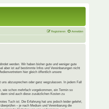
Registrieren
Anmelden
fährdet werden. Wir haben bisher gute und weniger gute
mal aber ist auf bestimmte Infos und Vereinbarungen nicht
dienvertretern hier gleich öffentlich unsere
mit uns abzusprechen oder ganz wegzulassen. In jedem Fall
llte, wie schon mehrfach vorgekommen, ein Termin so
s, dann sind auch diese zusätzlichen Kosten zu
otes Tuch ist. Die Erfahrung hat uns jedoch leider gelehrt,
u überprüfen – je nach Medium und Vereinbarung die