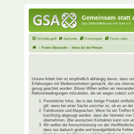
Gemeinsam statt a
Das Selbsthilfeforum von SuH e.V.
Schnellzugriff
Startseite
Forenregeln
Forum rules
Foren-Übersicht
Infos für die Presse
Unsere Arbeit hier ist empfindlich abhängig davon, dass un
Erfahrungen mit Medienvertretern gemacht, die uns intervie
genug geachtet worden. Bösen Willen wollen wir niemandem u
Rahmenbedingungen mitzuteilen, die wir wegen zuletzt schl
Persönliche Infos, die in das fertige Produkt einfl
gilt: wenn bei einer Sache unsicher ist, ob es an de
Fahrtkosten und Absprachen: Wenn für ein Treffen f
kurzfristig abgesagt werden, dass der Vertreter von
übernehmen. (Bei anonymen Kontakten kann von uns 
Wir wollen die Anonymisierung vor der Veröffentlichu
dass nur dadurch grobe und brandgefährliche Fehler