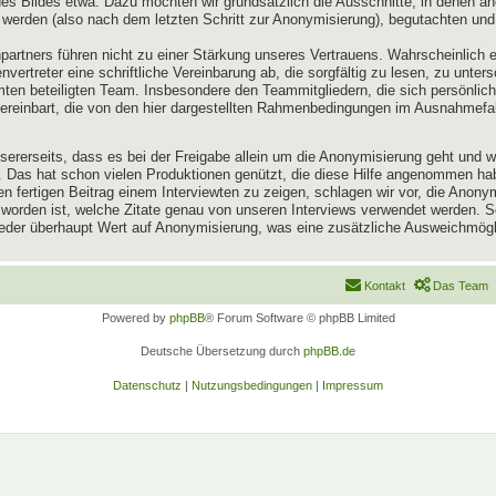
 Bildes etwa. Dazu möchten wir grundsätzlich die Ausschnitte, in denen an
 werden (also nach dem letzten Schritt zur Anonymisierung), begutachten und
artners führen nicht zu einer Stärkung unseres Vertrauens. Wahrscheinlich 
vertreter eine schriftliche Vereinbarung ab, die sorgfältig zu lesen, zu unter
n beteiligten Team. Insbesondere den Teammitgliedern, die sich persönlich 
vereinbart, die von den hier dargestellten Rahmenbedingungen im Ausnahmefa
 unsererseits, dass es bei der Freigabe allein um die Anonymisierung geht und
en. Das hat schon vielen Produktionen genützt, die diese Hilfe angenommen h
 fertigen Beitrag einem Interviewten zu zeigen, schlagen wir vor, die Anon
 worden ist, welche Zitate genau von unseren Interviews verwendet werden.
lieder überhaupt Wert auf Anonymisierung, was eine zusätzliche Ausweichmögli
Kontakt
Das Team
Powered by
phpBB
® Forum Software © phpBB Limited
Deutsche Übersetzung durch
phpBB.de
Datenschutz
|
Nutzungsbedingungen
|
Impressum