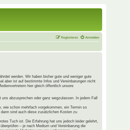
Registrieren
Anmelden
fährdet werden. Wir haben bisher gute und weniger gute
mal aber ist auf bestimmte Infos und Vereinbarungen nicht
dienvertretern hier gleich öffentlich unsere
mit uns abzusprechen oder ganz wegzulassen. In jedem Fall
llte, wie schon mehrfach vorgekommen, ein Termin so
s, dann sind auch diese zusätzlichen Kosten zu
otes Tuch ist. Die Erfahrung hat uns jedoch leider gelehrt,
u überprüfen – je nach Medium und Vereinbarung die