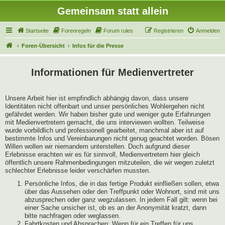
Gemeinsam statt allein
Startseite
Forenregeln
Forum rules
Registrieren
Anmelden
Foren-Übersicht
Infos für die Presse
Informationen für Medienvertreter
Unsere Arbeit hier ist empfindlich abhängig davon, dass unsere
Identitäten nicht offenbart und unser persönliches Wohlergehen nicht
gefährdet werden. Wir haben bisher gute und weniger gute Erfahrungen
mit Medienvertretern gemacht, die uns interviewen wollten. Teilweise
wurde vorbildlich und professionell gearbeitet, manchmal aber ist auf
bestimmte Infos und Vereinbarungen nicht genug geachtet worden. Bösen
Willen wollen wir niemandem unterstellen. Doch aufgrund dieser
Erlebnisse erachten wir es für sinnvoll, Medienvertretern hier gleich
öffentlich unsere Rahmenbedingungen mitzuteilen, die wir wegen zuletzt
schlechter Erlebnisse leider verschärfen mussten.
Persönliche Infos, die in das fertige Produkt einfließen sollen, etwa
über das Aussehen oder den Treffpunkt oder Wohnort, sind mit uns
abzusprechen oder ganz wegzulassen. In jedem Fall gilt: wenn bei
einer Sache unsicher ist, ob es an der Anonymität kratzt, dann
bitte nachfragen oder weglassen.
Fahrtkosten und Absprachen: Wenn für ein Treffen für uns