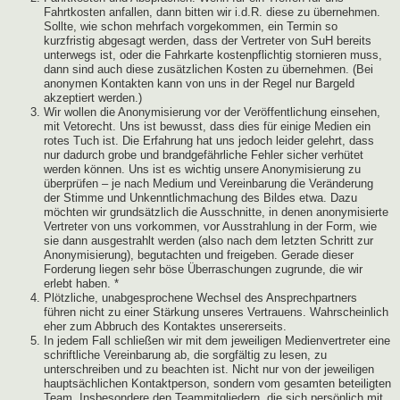
Fahrtkosten anfallen, dann bitten wir i.d.R. diese zu übernehmen.
Sollte, wie schon mehrfach vorgekommen, ein Termin so
kurzfristig abgesagt werden, dass der Vertreter von SuH bereits
unterwegs ist, oder die Fahrkarte kostenpflichtig stornieren muss,
dann sind auch diese zusätzlichen Kosten zu übernehmen. (Bei
anonymen Kontakten kann von uns in der Regel nur Bargeld
akzeptiert werden.)
Wir wollen die Anonymisierung vor der Veröffentlichung einsehen,
mit Vetorecht. Uns ist bewusst, dass dies für einige Medien ein
rotes Tuch ist. Die Erfahrung hat uns jedoch leider gelehrt, dass
nur dadurch grobe und brandgefährliche Fehler sicher verhütet
werden können. Uns ist es wichtig unsere Anonymisierung zu
überprüfen – je nach Medium und Vereinbarung die Veränderung
der Stimme und Unkenntlichmachung des Bildes etwa. Dazu
möchten wir grundsätzlich die Ausschnitte, in denen anonymisierte
Vertreter von uns vorkommen, vor Ausstrahlung in der Form, wie
sie dann ausgestrahlt werden (also nach dem letzten Schritt zur
Anonymisierung), begutachten und freigeben. Gerade dieser
Forderung liegen sehr böse Überraschungen zugrunde, die wir
erlebt haben. *
Plötzliche, unabgesprochene Wechsel des Ansprechpartners
führen nicht zu einer Stärkung unseres Vertrauens. Wahrscheinlich
eher zum Abbruch des Kontaktes unsererseits.
In jedem Fall schließen wir mit dem jeweiligen Medienvertreter eine
schriftliche Vereinbarung ab, die sorgfältig zu lesen, zu
unterschreiben und zu beachten ist. Nicht nur von der jeweiligen
hauptsächlichen Kontaktperson, sondern vom gesamten beteiligten
Team. Insbesondere den Teammitgliedern, die sich persönlich mit