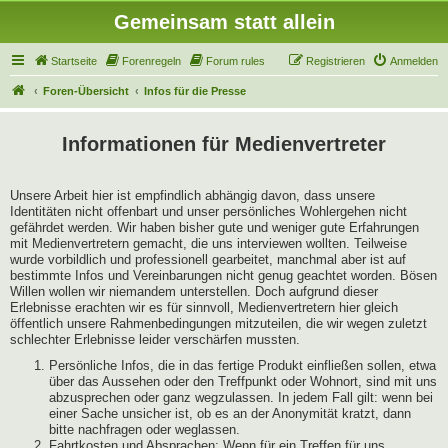
Gemeinsam statt allein
Startseite
Forenregeln
Forum rules
Registrieren
Anmelden
Foren-Übersicht
Infos für die Presse
Informationen für Medienvertreter
Unsere Arbeit hier ist empfindlich abhängig davon, dass unsere
Identitäten nicht offenbart und unser persönliches Wohlergehen nicht
gefährdet werden. Wir haben bisher gute und weniger gute Erfahrungen
mit Medienvertretern gemacht, die uns interviewen wollten. Teilweise
wurde vorbildlich und professionell gearbeitet, manchmal aber ist auf
bestimmte Infos und Vereinbarungen nicht genug geachtet worden. Bösen
Willen wollen wir niemandem unterstellen. Doch aufgrund dieser
Erlebnisse erachten wir es für sinnvoll, Medienvertretern hier gleich
öffentlich unsere Rahmenbedingungen mitzuteilen, die wir wegen zuletzt
schlechter Erlebnisse leider verschärfen mussten.
Persönliche Infos, die in das fertige Produkt einfließen sollen, etwa
über das Aussehen oder den Treffpunkt oder Wohnort, sind mit uns
abzusprechen oder ganz wegzulassen. In jedem Fall gilt: wenn bei
einer Sache unsicher ist, ob es an der Anonymität kratzt, dann
bitte nachfragen oder weglassen.
Fahrtkosten und Absprachen: Wenn für ein Treffen für uns