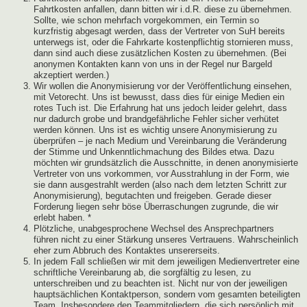
Fahrtkosten anfallen, dann bitten wir i.d.R. diese zu übernehmen.
Sollte, wie schon mehrfach vorgekommen, ein Termin so
kurzfristig abgesagt werden, dass der Vertreter von SuH bereits
unterwegs ist, oder die Fahrkarte kostenpflichtig stornieren muss,
dann sind auch diese zusätzlichen Kosten zu übernehmen. (Bei
anonymen Kontakten kann von uns in der Regel nur Bargeld
akzeptiert werden.)
Wir wollen die Anonymisierung vor der Veröffentlichung einsehen,
mit Vetorecht. Uns ist bewusst, dass dies für einige Medien ein
rotes Tuch ist. Die Erfahrung hat uns jedoch leider gelehrt, dass
nur dadurch grobe und brandgefährliche Fehler sicher verhütet
werden können. Uns ist es wichtig unsere Anonymisierung zu
überprüfen – je nach Medium und Vereinbarung die Veränderung
der Stimme und Unkenntlichmachung des Bildes etwa. Dazu
möchten wir grundsätzlich die Ausschnitte, in denen anonymisierte
Vertreter von uns vorkommen, vor Ausstrahlung in der Form, wie
sie dann ausgestrahlt werden (also nach dem letzten Schritt zur
Anonymisierung), begutachten und freigeben. Gerade dieser
Forderung liegen sehr böse Überraschungen zugrunde, die wir
erlebt haben. *
Plötzliche, unabgesprochene Wechsel des Ansprechpartners
führen nicht zu einer Stärkung unseres Vertrauens. Wahrscheinlich
eher zum Abbruch des Kontaktes unsererseits.
In jedem Fall schließen wir mit dem jeweiligen Medienvertreter eine
schriftliche Vereinbarung ab, die sorgfältig zu lesen, zu
unterschreiben und zu beachten ist. Nicht nur von der jeweiligen
hauptsächlichen Kontaktperson, sondern vom gesamten beteiligten
Team. Insbesondere den Teammitgliedern, die sich persönlich mit