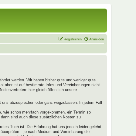
Registrieren
Anmelden
fährdet werden. Wir haben bisher gute und weniger gute
mal aber ist auf bestimmte Infos und Vereinbarungen nicht
dienvertretern hier gleich öffentlich unsere
mit uns abzusprechen oder ganz wegzulassen. In jedem Fall
llte, wie schon mehrfach vorgekommen, ein Termin so
s, dann sind auch diese zusätzlichen Kosten zu
otes Tuch ist. Die Erfahrung hat uns jedoch leider gelehrt,
u überprüfen – je nach Medium und Vereinbarung die