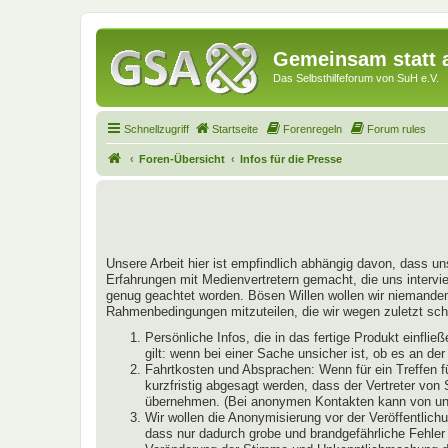
Gemeinsam statt a
Das Selbsthilfeforum von SuH e.V.
Schnellzugriff
Startseite
Forenregeln
Forum rules
Foren-Übersicht
Infos für die Presse
Unsere Arbeit hier ist empfindlich abhängig davon, dass un
Erfahrungen mit Medienvertretern gemacht, die uns intervie
genug geachtet worden. Bösen Willen wollen wir niemandem u
Rahmenbedingungen mitzuteilen, die wir wegen zuletzt schl
Persönliche Infos, die in das fertige Produkt einfl
gilt: wenn bei einer Sache unsicher ist, ob es an de
Fahrtkosten und Absprachen: Wenn für ein Treffen f
kurzfristig abgesagt werden, dass der Vertreter von
übernehmen. (Bei anonymen Kontakten kann von uns 
Wir wollen die Anonymisierung vor der Veröffentlichu
dass nur dadurch grobe und brandgefährliche Fehler