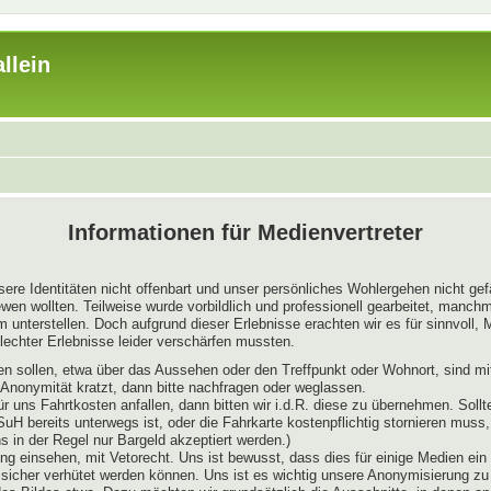
llein
Informationen für Medienvertreter
sere Identitäten nicht offenbart und unser persönliches Wohlergehen nicht ge
wen wollten. Teilweise wurde vorbildlich und professionell gearbeitet, manch
nterstellen. Doch aufgrund dieser Erlebnisse erachten wir es für sinnvoll, Me
echter Erlebnisse leider verschärfen mussten.
ießen sollen, etwa über das Aussehen oder den Treffpunkt oder Wohnort, sind 
r Anonymität kratzt, dann bitte nachfragen oder weglassen.
ür uns Fahrtkosten anfallen, dann bitten wir i.d.R. diese zu übernehmen. So
 SuH bereits unterwegs ist, oder die Fahrkarte kostenpflichtig stornieren mus
in der Regel nur Bargeld akzeptiert werden.)
ng einsehen, mit Vetorecht. Uns ist bewusst, dass dies für einige Medien ein r
 sicher verhütet werden können. Uns ist es wichtig unsere Anonymisierung z