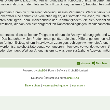
 Bildes etwa. Dazu möchten wir grundsätzlich die Ausschnitte, in denen an
 werden (also nach dem letzten Schritt zur Anonymisierung), begutachten und
artners führen nicht zu einer Stärkung unseres Vertrauens. Wahrscheinlich 
vertreter eine schriftliche Vereinbarung ab, die sorgfältig zu lesen, zu unter
n beteiligten Team. Insbesondere den Teammitgliedern, die sich persönlich 
vereinbart, die von den hier dargestellten Rahmenbedingungen im Ausnahmefa
 unsererseits, dass es bei der Freigabe allein um die Anonymisierung geht und
en. Das hat schon vielen Produktionen genützt, die diese Hilfe angenommen h
 fertigen Beitrag einem Interviewten zu zeigen, schlagen wir vor, die Anon
 worden ist, welche Zitate genau von unseren Interviews verwendet werden.
lieder überhaupt Wert auf Anonymisierung, was eine zusätzliche Ausweichmögli
Kontakt
Das Team
Powered by
phpBB
® Forum Software © phpBB Limited
Deutsche Übersetzung durch
phpBB.de
Datenschutz
|
Nutzungsbedingungen
|
Impressum