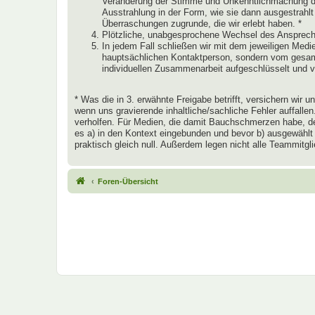
Veränderung der Stimme und Unkenntlichmachung des
Ausstrahlung in der Form, wie sie dann ausgestrahlt
Überraschungen zugrunde, die wir erlebt haben. *
Plötzliche, unabgesprochene Wechsel des Ansprechp
In jedem Fall schließen wir mit dem jeweiligen Medien
hauptsächlichen Kontaktperson, sondern vom gesamte
individuellen Zusammenarbeit aufgeschlüsselt und 
* Was die in 3. erwähnte Freigabe betrifft, versichern wir
wenn uns gravierende inhaltliche/sachliche Fehler auffall
verholfen. Für Medien, die damit Bauchschmerzen habe, den
es a) in den Kontext eingebunden und bevor b) ausgewählt
praktisch gleich null. Außerdem legen nicht alle Teammitg
Foren-Übersicht