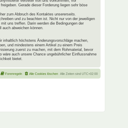
onymisierte Vertreter von uns vorkommen, vor
 freigeben. Gerade dieser Forderung liegen sehr böse
eher zum Abbruch des Kontaktes unsererseits.
schreiben und zu beachten ist. Nicht nur von der jeweiligen
mit uns treffen. Darin werden die Bedingungen der
ll auch abweichen können.
 wir inhaltlich höchstens Änderungsvorschläge machen,
aben, und mindestens einem Artikel zu einem Preis
ymisierung zuerst zu machen, mit dem Rohmaterial, bevor
 So wäre auch unsere Chance ungebührlicher Einflussnahme
chkeit bietet.
Forenregeln
Alle Cookies löschen
Alle Zeiten sind
UTC+02:00