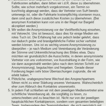
Fahrtkosten anfallen, dann bitten wir i.d.R. diese zu übernehmen.
Sollte, wie schon mehrfach vorgekommen, ein Termin so
kurzfristig abgesagt werden, dass der Vertreter von SuH bereits
unterwegs ist, oder die Fahrkarte kostenpflichtig stornieren muss,
dann sind auch diese zusätzlichen Kosten zu übernehmen. (Bei
anonymen Kontakten kann von uns in der Regel nur Bargeld
akzeptiert werden.)
Wir wollen die Anonymisierung vor der Veröffentlichung einsehen,
mit Vetorecht. Uns ist bewusst, dass dies für einige Medien ein
rotes Tuch ist. Die Erfahrung hat uns jedoch leider gelehrt, dass
nur dadurch grobe und brandgefährliche Fehler sicher verhütet
werden können. Uns ist es wichtig unsere Anonymisierung zu
überprüfen – je nach Medium und Vereinbarung die Veränderung
der Stimme und Unkenntlichmachung des Bildes etwa. Dazu
möchten wir grundsätzlich die Ausschnitte, in denen anonymisierte
Vertreter von uns vorkommen, vor Ausstrahlung in der Form, wie
sie dann ausgestrahlt werden (also nach dem letzten Schritt zur
Anonymisierung), begutachten und freigeben. Gerade dieser
Forderung liegen sehr böse Überraschungen zugrunde, die wir
erlebt haben. *
Plötzliche, unabgesprochene Wechsel des Ansprechpartners
führen nicht zu einer Stärkung unseres Vertrauens. Wahrscheinlich
eher zum Abbruch des Kontaktes unsererseits.
In jedem Fall schließen wir mit dem jeweiligen Medienvertreter eine
schriftliche Vereinbarung ab, die sorgfältig zu lesen, zu
unterschreiben und zu beachten ist. Nicht nur von der jeweiligen
hauptsächlichen Kontaktperson, sondern vom gesamten beteiligten
Team. Insbesondere den Teammitgliedern, die sich persönlich mit