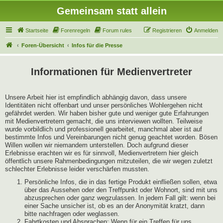
Gemeinsam statt allein
Startseite
Forenregeln
Forum rules
Registrieren
Anmelden
Foren-Übersicht
Infos für die Presse
Informationen für Medienvertreter
Unsere Arbeit hier ist empfindlich abhängig davon, dass unsere
Identitäten nicht offenbart und unser persönliches Wohlergehen nicht
gefährdet werden. Wir haben bisher gute und weniger gute Erfahrungen
mit Medienvertretern gemacht, die uns interviewen wollten. Teilweise
wurde vorbildlich und professionell gearbeitet, manchmal aber ist auf
bestimmte Infos und Vereinbarungen nicht genug geachtet worden. Bösen
Willen wollen wir niemandem unterstellen. Doch aufgrund dieser
Erlebnisse erachten wir es für sinnvoll, Medienvertretern hier gleich
öffentlich unsere Rahmenbedingungen mitzuteilen, die wir wegen zuletzt
schlechter Erlebnisse leider verschärfen mussten.
Persönliche Infos, die in das fertige Produkt einfließen sollen, etwa
über das Aussehen oder den Treffpunkt oder Wohnort, sind mit uns
abzusprechen oder ganz wegzulassen. In jedem Fall gilt: wenn bei
einer Sache unsicher ist, ob es an der Anonymität kratzt, dann
bitte nachfragen oder weglassen.
Fahrtkosten und Absprachen: Wenn für ein Treffen für uns