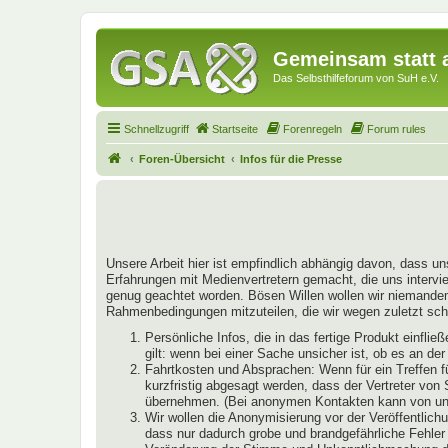
Gemeinsam statt a
Das Selbsthilfeforum von SuH e.V.
Schnellzugriff
Startseite
Forenregeln
Forum rules
Foren-Übersicht
Infos für die Presse
Unsere Arbeit hier ist empfindlich abhängig davon, dass un
Erfahrungen mit Medienvertretern gemacht, die uns intervie
genug geachtet worden. Bösen Willen wollen wir niemandem u
Rahmenbedingungen mitzuteilen, die wir wegen zuletzt schl
Persönliche Infos, die in das fertige Produkt einfl
gilt: wenn bei einer Sache unsicher ist, ob es an de
Fahrtkosten und Absprachen: Wenn für ein Treffen f
kurzfristig abgesagt werden, dass der Vertreter von
übernehmen. (Bei anonymen Kontakten kann von uns 
Wir wollen die Anonymisierung vor der Veröffentlichu
dass nur dadurch grobe und brandgefährliche Fehler