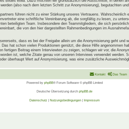
 Bildes etwa. Dazu möchten wir grundsätzlich die Ausschnitte, in denen an
 werden (also nach dem letzten Schritt zur Anonymisierung), begutachten und
artners führen nicht zu einer Stärkung unseres Vertrauens. Wahrscheinlich 
vertreter eine schriftliche Vereinbarung ab, die sorgfältig zu lesen, zu unter
n beteiligten Team. Insbesondere den Teammitgliedern, die sich persönlich 
vereinbart, die von den hier dargestellten Rahmenbedingungen im Ausnahmefa
 unsererseits, dass es bei der Freigabe allein um die Anonymisierung geht und
en. Das hat schon vielen Produktionen genützt, die diese Hilfe angenommen h
 fertigen Beitrag einem Interviewten zu zeigen, schlagen wir vor, die Anon
 worden ist, welche Zitate genau von unseren Interviews verwendet werden.
lieder überhaupt Wert auf Anonymisierung, was eine zusätzliche Ausweichmögli
Kontakt
Das Team
Powered by
phpBB
® Forum Software © phpBB Limited
Deutsche Übersetzung durch
phpBB.de
Datenschutz
|
Nutzungsbedingungen
|
Impressum