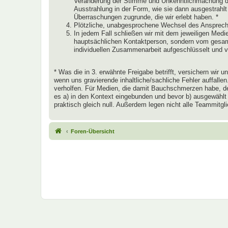
Veränderung der Stimme und Unkenntlichmachung des
Ausstrahlung in der Form, wie sie dann ausgestrahlt
Überraschungen zugrunde, die wir erlebt haben. *
Plötzliche, unabgesprochene Wechsel des Ansprechp
In jedem Fall schließen wir mit dem jeweiligen Medien
hauptsächlichen Kontaktperson, sondern vom gesamte
individuellen Zusammenarbeit aufgeschlüsselt und 
* Was die in 3. erwähnte Freigabe betrifft, versichern wir
wenn uns gravierende inhaltliche/sachliche Fehler auffall
verholfen. Für Medien, die damit Bauchschmerzen habe, den
es a) in den Kontext eingebunden und bevor b) ausgewählt
praktisch gleich null. Außerdem legen nicht alle Teammitg
Foren-Übersicht