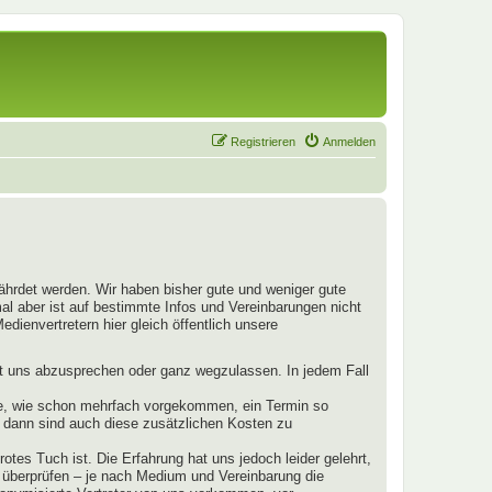
Registrieren
Anmelden
fährdet werden. Wir haben bisher gute und weniger gute
mal aber ist auf bestimmte Infos und Vereinbarungen nicht
dienvertretern hier gleich öffentlich unsere
mit uns abzusprechen oder ganz wegzulassen. In jedem Fall
llte, wie schon mehrfach vorgekommen, ein Termin so
s, dann sind auch diese zusätzlichen Kosten zu
otes Tuch ist. Die Erfahrung hat uns jedoch leider gelehrt,
u überprüfen – je nach Medium und Vereinbarung die