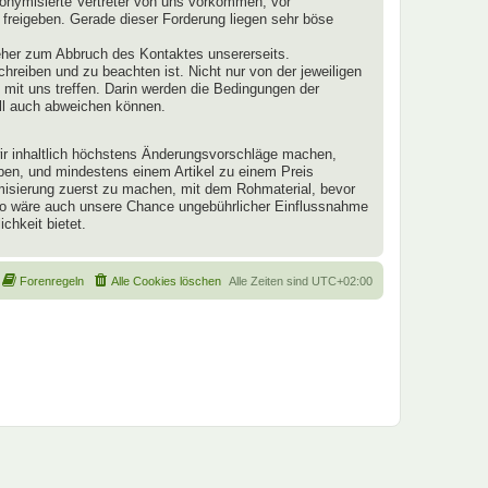
onymisierte Vertreter von uns vorkommen, vor
 freigeben. Gerade dieser Forderung liegen sehr böse
eher zum Abbruch des Kontaktes unsererseits.
schreiben und zu beachten ist. Nicht nur von der jeweiligen
mit uns treffen. Darin werden die Bedingungen der
ll auch abweichen können.
 wir inhaltlich höchstens Änderungsvorschläge machen,
aben, und mindestens einem Artikel zu einem Preis
ymisierung zuerst zu machen, mit dem Rohmaterial, bevor
 So wäre auch unsere Chance ungebührlicher Einflussnahme
chkeit bietet.
Forenregeln
Alle Cookies löschen
Alle Zeiten sind
UTC+02:00