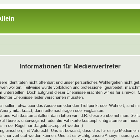
llein
Informationen für Medienvertreter
sere Identitäten nicht offenbart und unser persönliches Wohlergehen nicht ge
wen wollten. Teilweise wurde vorbildlich und professionell gearbeitet, manch
nterstellen. Doch aufgrund dieser Erlebnisse erachten wir es für sinnvoll, Me
echter Erlebnisse leider verschärfen mussten.
ießen sollen, etwa über das Aussehen oder den Treffpunkt oder Wohnort, sind 
r Anonymität kratzt, dann bitte nachfragen oder weglassen.
ür uns Fahrtkosten anfallen, dann bitten wir i.d.R. diese zu übernehmen. So
 SuH bereits unterwegs ist, oder die Fahrkarte kostenpflichtig stornieren mus
in der Regel nur Bargeld akzeptiert werden.)
ng einsehen, mit Vetorecht. Uns ist bewusst, dass dies für einige Medien ein r
 sicher verhütet werden können. Uns ist es wichtig unsere Anonymisierung z