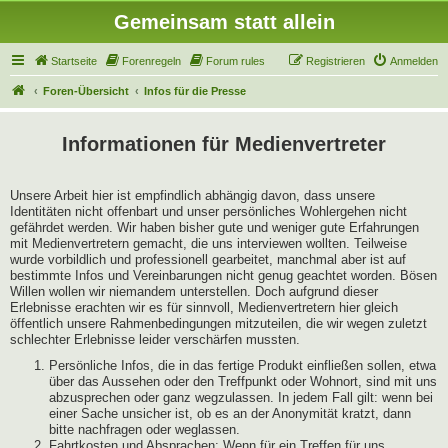
Gemeinsam statt allein
Startseite
Forenregeln
Forum rules
Registrieren
Anmelden
Foren-Übersicht
Infos für die Presse
Informationen für Medienvertreter
Unsere Arbeit hier ist empfindlich abhängig davon, dass unsere
Identitäten nicht offenbart und unser persönliches Wohlergehen nicht
gefährdet werden. Wir haben bisher gute und weniger gute Erfahrungen
mit Medienvertretern gemacht, die uns interviewen wollten. Teilweise
wurde vorbildlich und professionell gearbeitet, manchmal aber ist auf
bestimmte Infos und Vereinbarungen nicht genug geachtet worden. Bösen
Willen wollen wir niemandem unterstellen. Doch aufgrund dieser
Erlebnisse erachten wir es für sinnvoll, Medienvertretern hier gleich
öffentlich unsere Rahmenbedingungen mitzuteilen, die wir wegen zuletzt
schlechter Erlebnisse leider verschärfen mussten.
Persönliche Infos, die in das fertige Produkt einfließen sollen, etwa
über das Aussehen oder den Treffpunkt oder Wohnort, sind mit uns
abzusprechen oder ganz wegzulassen. In jedem Fall gilt: wenn bei
einer Sache unsicher ist, ob es an der Anonymität kratzt, dann
bitte nachfragen oder weglassen.
Fahrtkosten und Absprachen: Wenn für ein Treffen für uns