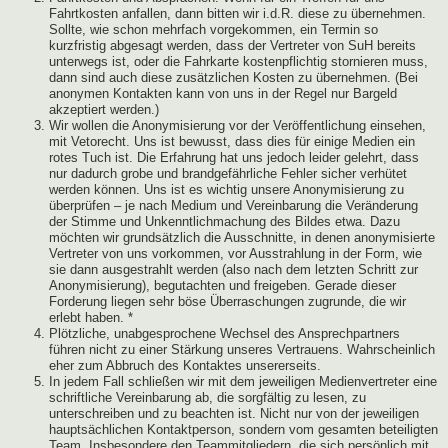
Fahrtkosten anfallen, dann bitten wir i.d.R. diese zu übernehmen.
Sollte, wie schon mehrfach vorgekommen, ein Termin so
kurzfristig abgesagt werden, dass der Vertreter von SuH bereits
unterwegs ist, oder die Fahrkarte kostenpflichtig stornieren muss,
dann sind auch diese zusätzlichen Kosten zu übernehmen. (Bei
anonymen Kontakten kann von uns in der Regel nur Bargeld
akzeptiert werden.)
Wir wollen die Anonymisierung vor der Veröffentlichung einsehen,
mit Vetorecht. Uns ist bewusst, dass dies für einige Medien ein
rotes Tuch ist. Die Erfahrung hat uns jedoch leider gelehrt, dass
nur dadurch grobe und brandgefährliche Fehler sicher verhütet
werden können. Uns ist es wichtig unsere Anonymisierung zu
überprüfen – je nach Medium und Vereinbarung die Veränderung
der Stimme und Unkenntlichmachung des Bildes etwa. Dazu
möchten wir grundsätzlich die Ausschnitte, in denen anonymisierte
Vertreter von uns vorkommen, vor Ausstrahlung in der Form, wie
sie dann ausgestrahlt werden (also nach dem letzten Schritt zur
Anonymisierung), begutachten und freigeben. Gerade dieser
Forderung liegen sehr böse Überraschungen zugrunde, die wir
erlebt haben. *
Plötzliche, unabgesprochene Wechsel des Ansprechpartners
führen nicht zu einer Stärkung unseres Vertrauens. Wahrscheinlich
eher zum Abbruch des Kontaktes unsererseits.
In jedem Fall schließen wir mit dem jeweiligen Medienvertreter eine
schriftliche Vereinbarung ab, die sorgfältig zu lesen, zu
unterschreiben und zu beachten ist. Nicht nur von der jeweiligen
hauptsächlichen Kontaktperson, sondern vom gesamten beteiligten
Team. Insbesondere den Teammitgliedern, die sich persönlich mit