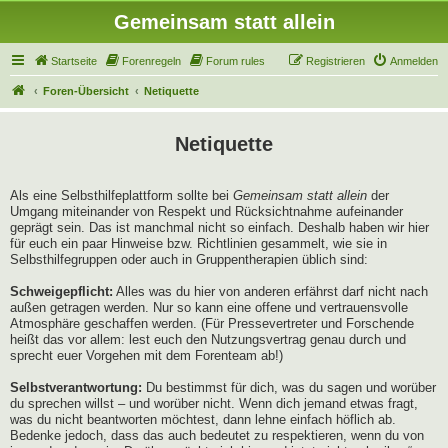
Gemeinsam statt allein
Startseite
Forenregeln
Forum rules
Registrieren
Anmelden
Foren-Übersicht
Netiquette
Netiquette
Als eine Selbsthilfeplattform sollte bei
Gemeinsam statt allein
der
Umgang miteinander von Respekt und Rücksichtnahme aufeinander
geprägt sein. Das ist manchmal nicht so einfach. Deshalb haben wir hier
für euch ein paar Hinweise bzw. Richtlinien gesammelt, wie sie in
Selbsthilfegruppen oder auch in Gruppentherapien üblich sind:
Schweigepflicht:
Alles was du hier von anderen erfährst darf nicht nach
außen getragen werden. Nur so kann eine offene und vertrauensvolle
Atmosphäre geschaffen werden. (Für Pressevertreter und Forschende
heißt das vor allem: lest euch den Nutzungsvertrag genau durch und
sprecht euer Vorgehen mit dem Forenteam ab!)
Selbstverantwortung:
Du bestimmst für dich, was du sagen und worüber
du sprechen willst – und worüber nicht. Wenn dich jemand etwas fragt,
was du nicht beantworten möchtest, dann lehne einfach höflich ab.
Bedenke jedoch, dass das auch bedeutet zu respektieren, wenn du von