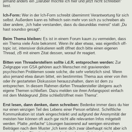
jemand anders ein „Darüber möchte ich hier und jetzt nicht schreiben“
liest.
Ich-Form:
Wer in der Ich-Form schreibt übernimmt Verantwortung für sich
selbst. Außerdem kann es hilfreich sein mehr von sich zu schreiben als
über andere, „Ich habe verstanden, dass du dasunddas meinst“ statt „Du
hast soundso gesagt“.
Beim Thema bleiben:
Es ist in einem Forum kaum zu vermeiden, dass
ein Thema viele Äste bekommt. Wenn ihr aber etwas, was eigentlich off-
topic ist, intensiver diskutieren wollt öffnet doch bitte einen eigenen
Thread, zB mit einem Zitat dessen, worauf ihr reagiert.
Bitten von Threaderstellern sollte i.d.R. entsprochen werden:
Zur
Zielgruppe von GSA gehören auch Menschen mit gravierenden
psychischen Problemen sowie solche, die sehr verletzlich sind. Wenn
also jemand etwa darum bittet, ein bestimmtes Thema aus einer von ihm
oder ihr gestarteten Diskussion herauszuhalten, dann ist dem zu
entsprechen. In diesem Rahmen dürfen Threadersteller übrigens auch
eigene Themen schließen. Dazu melden sie ihren Anfangspost einfach
mit dem Meldegrund „Bitte schließt/öffnet mein Thema“.
Erst lesen, dann denken, dann schreiben:
Bedenke immer dass du hier
nur einen winzigen Teil des Lebens einer Person erfährst. Schriftliche
Kommunikation ist stark eingeschränkt und aufgrund der Anonymität der
meisten hier
können
oft auch gar nicht alle relevanten Infos mitgeteilt
werden. Platte „einfache“ Lösungen basierend auf wenigen einzelnen
Beiträgen nach dem Muster „Ich kenn dich zwar überhaupt nicht aber ich