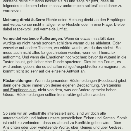
verstehe deine Situation besser als du und sage dir jetzt, dass du
folgendes in deinem Leben massiv umkrempeln solltest“ sind daher zu
vermeiden.
Meinung direkt äußern:
Richte deine Meinung direkt an den Empfänger
und verpacke sie nicht in allgemeine Floskeln oder in eine Frage. Bleibe
dabei respektvoll und vermeide Unflat.
Vermeidet wertende Äußerungen:
Wenn dir etwas missfällt dann
würdige es nicht herab sondern schildere warum du es ablehnst. Oder
verweise auf andere Themen, wo erklärt wurde, wie du das siehst. So
muss auch nicht alles 5x geschrieben werden, wenn ein Thema 5x
aufkommt. Und wenn die Emotionen hochkochen: bevor du wütend in die
Tasten haust, geh lieber eine Runde spazieren. Dies ist ein Forum, es
wird andere geben, die es schaffen ruhiger/respektvoller zu reagieren, es
kommt nicht so sehr auf die einzelne Antwort an.
Rückmeldungen:
Wenn du jemandem Rückmeldungen (Feedback) gibst,
dann gehe dabei immer
von deiner eigenen Beobachtung, Verständnis
und Empfinden aus
, nicht von dem, was der Andere gemeint haben
könnte
. Rückmeldungen sollten konstruktiv gehalten werden.
So sehr wir an Selbsthilfe interessiert sind, sind wir doch alle
unterschiedlich und haben unsere persönlichen Ecken und Kanten. Somit
ist nicht zu verhindern, dass es ab und zu Konflikte geben wird – über
Ansichten oder über verletzende Worte, über Kleines und über Großes.