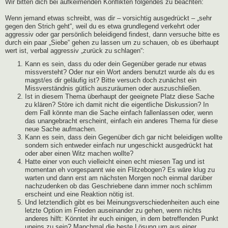
Wir bitten dich bei aufkeimenden Konflikten folgendes zu beachten:
Wenn jemand etwas schreibt, was dir – vorsichtig ausgedrückt – „sehr
gegen den Strich geht“, weil du es etwa grundlegend verkehrt oder
aggressiv oder gar persönlich beleidigend findest, dann versuche bitte es
durch ein paar „Siebe“ gehen zu lassen um zu schauen, ob es überhaupt
wert ist, verbal aggressiv „zurück zu schlagen“:
Kann es sein, dass du oder dein Gegenüber gerade nur etwas
missversteht? Oder nur ein Wort anders benutzt wurde als du es
magst/es dir geläufig ist? Bitte versuch doch zunächst ein
Missverständnis gütlich auszuräumen oder auszuschließen.
Ist in diesem Thema überhaupt der geeignete Platz diese Sache
zu klären? Störe ich damit nicht die eigentliche Diskussion? In
dem Fall könnte man die Sache einfach fallenlassen oder, wenn
das unangebracht erscheint, einfach ein anderes Thema für diese
neue Sache aufmachen.
Kann es sein, dass dein Gegenüber dich gar nicht beleidigen wollte
sondern sich entweder einfach nur ungeschickt ausgedrückt hat
oder aber einen Witz machen wollte?
Hatte einer von euch vielleicht einen echt miesen Tag und ist
momentan eh vorgespannt wie ein Flitzebogen? Es wäre klug zu
warten und dann erst am nächsten Morgen noch einmal darüber
nachzudenken ob das Geschriebene dann immer noch schlimm
erscheint und eine Reaktion nötig ist.
Und letztendlich gibt es bei Meinungsverschiedenheiten auch eine
letzte Option im Frieden auseinander zu gehen, wenn nichts
anderes hilft: Könntet ihr euch einigen, in dem betreffenden Punkt
uneins zu sein? Manchmal die beste Lösung um aus einer