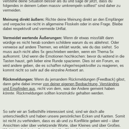
verstehe deine Situation besser als du und sage dir jetzt, dass du
folgendes in deinem Leben massiv umkrempeln solltest“ sind daher zu
vermeiden.
Meinung direkt äußern:
Richte deine Meinung direkt an den Empfänger
und verpacke sie nicht in allgemeine Floskeln oder in eine Frage. Bleibe
dabei respektvoll und vermeide Unflat.
Vermeidet wertende Äußerungen:
Wenn dir etwas missfällt dann
würdige es nicht herab sondern schildere warum du es ablehnst. Oder
verweise auf andere Themen, wo erklärt wurde, wie du das siehst. So
muss auch nicht alles 5x geschrieben werden, wenn ein Thema 5x
aufkommt. Und wenn die Emotionen hochkochen: bevor du wütend in die
Tasten haust, geh lieber eine Runde spazieren. Dies ist ein Forum, es
wird andere geben, die es schaffen ruhiger/respektvoller zu reagieren, es
kommt nicht so sehr auf die einzelne Antwort an.
Rückmeldungen:
Wenn du jemandem Rückmeldungen (Feedback) gibst,
dann gehe dabei immer
von deiner eigenen Beobachtung, Verständnis
und Empfinden aus
, nicht von dem, was der Andere gemeint haben
könnte
. Rückmeldungen sollten konstruktiv gehalten werden.
So sehr wir an Selbsthilfe interessiert sind, sind wir doch alle
unterschiedlich und haben unsere persönlichen Ecken und Kanten. Somit
ist nicht zu verhindern, dass es ab und zu Konflikte geben wird – über
Ansichten oder über verletzende Worte, über Kleines und über Großes.