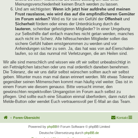
Meinungsverschiedenheit keinen Bruch werden zu lassen.
Und am wichtigsten:
Wenn ich jetzt hier aufdrehe und meinen
Frust rauslasse, wie wird das auf die empfindlicheren Gemüter
im Forum wirken?
Wird es für sie ein Gefühl der
Offenheit
und
Sicherheit
fördern oder eines der Unterdrückung durch die
lauteren
, scheinbar gefestigteren Mitglieder? In einer Umgebung
zur Selbsthilfe darf einfach manches nicht getan werden, manches
auch nicht im Scherz. Alle hilfesuchenden Mitglieder sollen das
sichere Gefühl haben ernstgenommen zu werden und vor
Anfeindungen sicher zu sein. Ja, das hat was von auf-Eierschalen-
laufen, so ist das nunmal mit Verletzungen, die am Heilen sind.
Wir alle sind menschlich und wissen wie oft wir selbst unbeabsichtigt in
ein Fettnäpfchen latschen oder uns mal ordentlich daneben benehmen.
Die Toleranz, die wir uns dafür selbst wünschen sollten auch wir selbst
geben. Mitunter muss man mal daran erinnert werden. Mit etwas Toleranz
gegenüber seinen Mitmenschen kommt man häufig viel weiter. Das ist in
einem Forum wie diesem genauso. Bitte versucht immer, den
gewünschten respektvollen Umgangston im Forum auch selbst zu
pflegen. Und sollte euch eine Situation einmal überfordern, dann nutzt den
Melde-Button oder wendet Euch vertrauensvoll per E-Mail an das Team.
Foren-Übersicht
Kontakt
Powered by
phpBB
® Forum Software © phpBB Limited
Deutsche Übersetzung durch
phpBB.de