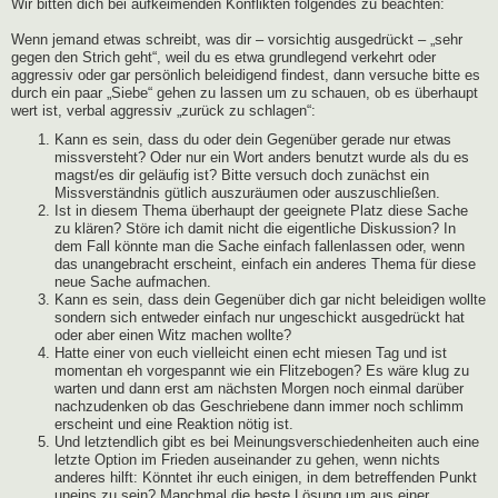
Wir bitten dich bei aufkeimenden Konflikten folgendes zu beachten:
Wenn jemand etwas schreibt, was dir – vorsichtig ausgedrückt – „sehr
gegen den Strich geht“, weil du es etwa grundlegend verkehrt oder
aggressiv oder gar persönlich beleidigend findest, dann versuche bitte es
durch ein paar „Siebe“ gehen zu lassen um zu schauen, ob es überhaupt
wert ist, verbal aggressiv „zurück zu schlagen“:
Kann es sein, dass du oder dein Gegenüber gerade nur etwas
missversteht? Oder nur ein Wort anders benutzt wurde als du es
magst/es dir geläufig ist? Bitte versuch doch zunächst ein
Missverständnis gütlich auszuräumen oder auszuschließen.
Ist in diesem Thema überhaupt der geeignete Platz diese Sache
zu klären? Störe ich damit nicht die eigentliche Diskussion? In
dem Fall könnte man die Sache einfach fallenlassen oder, wenn
das unangebracht erscheint, einfach ein anderes Thema für diese
neue Sache aufmachen.
Kann es sein, dass dein Gegenüber dich gar nicht beleidigen wollte
sondern sich entweder einfach nur ungeschickt ausgedrückt hat
oder aber einen Witz machen wollte?
Hatte einer von euch vielleicht einen echt miesen Tag und ist
momentan eh vorgespannt wie ein Flitzebogen? Es wäre klug zu
warten und dann erst am nächsten Morgen noch einmal darüber
nachzudenken ob das Geschriebene dann immer noch schlimm
erscheint und eine Reaktion nötig ist.
Und letztendlich gibt es bei Meinungsverschiedenheiten auch eine
letzte Option im Frieden auseinander zu gehen, wenn nichts
anderes hilft: Könntet ihr euch einigen, in dem betreffenden Punkt
uneins zu sein? Manchmal die beste Lösung um aus einer