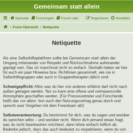
Gemeinsam statt allein
Startseite
Forenregeln
Forum rules
Registrieren
Anmelden
Foren-Übersicht
Netiquette
Netiquette
Als eine Selbsthilfeplattform sollte bei
Gemeinsam statt allein
der
Umgang miteinander von Respekt und Rücksichtnahme aufeinander
geprägt sein. Das ist manchmal nicht so einfach. Deshalb haben wir hier
für euch ein paar Hinweise bzw. Richtlinien gesammelt, wie sie in
Selbsthilfegruppen oder auch in Gruppentherapien üblich sind:
Schweigepflicht:
Alles was du hier von anderen erfährst darf nicht nach
außen getragen werden. Nur so kann eine offene und vertrauensvolle
Atmosphäre geschaffen werden. (Für Pressevertreter und Forschende
heißt das vor allem: lest euch den Nutzungsvertrag genau durch und
sprecht euer Vorgehen mit dem Forenteam ab!)
Selbstverantwortung:
Du bestimmst für dich, was du sagen und worüber
du sprechen willst – und worüber nicht. Wenn dich jemand etwas fragt,
was du nicht beantworten möchtest, dann lehne einfach höflich ab.
Bedenke jedoch, dass das auch bedeutet zu respektieren, wenn du von