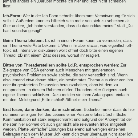
jemand anders ein „Darüber möchte ich hier und jetzt nicht schreiben“
liest.
Ich-Form:
Wer in der Ich-Form schreibt übernimmt Verantwortung für sich
selbst. Außerdem kann es hilfreich sein mehr von sich zu schreiben als
über andere, „Ich habe verstanden, dass du dasunddas meinst“ statt „Du
hast soundso gesagt“.
Beim Thema bleiben:
Es ist in einem Forum kaum zu vermeiden, dass
ein Thema viele Äste bekommt. Wenn ihr aber etwas, was eigentlich off-
topic ist, intensiver diskutieren wollt öffnet doch bitte einen eigenen
Thread, zB mit einem Zitat dessen, worauf ihr reagiert.
Bitten von Threaderstellern sollte i.d.R. entsprochen werden:
Zur
Zielgruppe von GSA gehören auch Menschen mit gravierenden
psychischen Problemen sowie solche, die sehr verletzlich sind. Wenn
also jemand etwa darum bittet, ein bestimmtes Thema aus einer von ihm
oder ihr gestarteten Diskussion herauszuhalten, dann ist dem zu
entsprechen. In diesem Rahmen dürfen Threadersteller übrigens auch
eigene Themen schließen. Dazu melden sie ihren Anfangspost einfach
mit dem Meldegrund „Bitte schließt/öffnet mein Thema“.
Erst lesen, dann denken, dann schreiben:
Bedenke immer dass du hier
nur einen winzigen Teil des Lebens einer Person erfährst. Schriftliche
Kommunikation ist stark eingeschränkt und aufgrund der Anonymität der
meisten hier
können
oft auch gar nicht alle relevanten Infos mitgeteilt
werden. Platte „einfache“ Lösungen basierend auf wenigen einzelnen
Beiträgen nach dem Muster „Ich kenn dich zwar überhaupt nicht aber ich