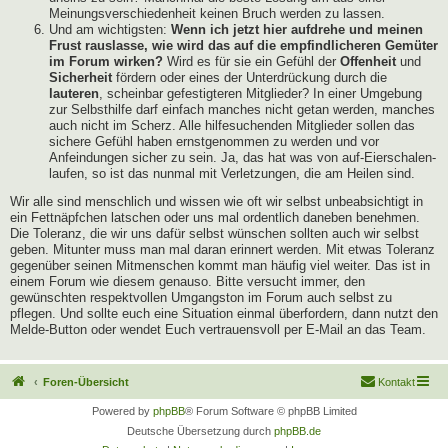
Meinungsverschiedenheit keinen Bruch werden zu lassen.
Und am wichtigsten:
Wenn ich jetzt hier aufdrehe und meinen
Frust rauslasse, wie wird das auf die empfindlicheren Gemüter
im Forum wirken?
Wird es für sie ein Gefühl der
Offenheit
und
Sicherheit
fördern oder eines der Unterdrückung durch die
lauteren
, scheinbar gefestigteren Mitglieder? In einer Umgebung
zur Selbsthilfe darf einfach manches nicht getan werden, manches
auch nicht im Scherz. Alle hilfesuchenden Mitglieder sollen das
sichere Gefühl haben ernstgenommen zu werden und vor
Anfeindungen sicher zu sein. Ja, das hat was von auf-Eierschalen-
laufen, so ist das nunmal mit Verletzungen, die am Heilen sind.
Wir alle sind menschlich und wissen wie oft wir selbst unbeabsichtigt in
ein Fettnäpfchen latschen oder uns mal ordentlich daneben benehmen.
Die Toleranz, die wir uns dafür selbst wünschen sollten auch wir selbst
geben. Mitunter muss man mal daran erinnert werden. Mit etwas Toleranz
gegenüber seinen Mitmenschen kommt man häufig viel weiter. Das ist in
einem Forum wie diesem genauso. Bitte versucht immer, den
gewünschten respektvollen Umgangston im Forum auch selbst zu
pflegen. Und sollte euch eine Situation einmal überfordern, dann nutzt den
Melde-Button oder wendet Euch vertrauensvoll per E-Mail an das Team.
Foren-Übersicht
Kontakt
Powered by
phpBB
® Forum Software © phpBB Limited
Deutsche Übersetzung durch
phpBB.de