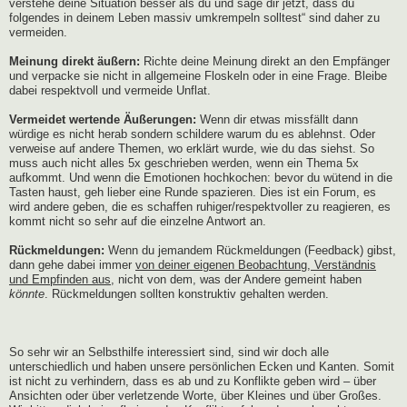
verstehe deine Situation besser als du und sage dir jetzt, dass du
folgendes in deinem Leben massiv umkrempeln solltest“ sind daher zu
vermeiden.
Meinung direkt äußern:
Richte deine Meinung direkt an den Empfänger
und verpacke sie nicht in allgemeine Floskeln oder in eine Frage. Bleibe
dabei respektvoll und vermeide Unflat.
Vermeidet wertende Äußerungen:
Wenn dir etwas missfällt dann
würdige es nicht herab sondern schildere warum du es ablehnst. Oder
verweise auf andere Themen, wo erklärt wurde, wie du das siehst. So
muss auch nicht alles 5x geschrieben werden, wenn ein Thema 5x
aufkommt. Und wenn die Emotionen hochkochen: bevor du wütend in die
Tasten haust, geh lieber eine Runde spazieren. Dies ist ein Forum, es
wird andere geben, die es schaffen ruhiger/respektvoller zu reagieren, es
kommt nicht so sehr auf die einzelne Antwort an.
Rückmeldungen:
Wenn du jemandem Rückmeldungen (Feedback) gibst,
dann gehe dabei immer
von deiner eigenen Beobachtung, Verständnis
und Empfinden aus
, nicht von dem, was der Andere gemeint haben
könnte
. Rückmeldungen sollten konstruktiv gehalten werden.
So sehr wir an Selbsthilfe interessiert sind, sind wir doch alle
unterschiedlich und haben unsere persönlichen Ecken und Kanten. Somit
ist nicht zu verhindern, dass es ab und zu Konflikte geben wird – über
Ansichten oder über verletzende Worte, über Kleines und über Großes.