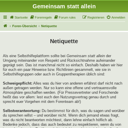
Gemeinsam statt allein
Startseite
Forenregeln
Forum rules
Registrieren
Anmelden
Foren-Übersicht
Netiquette
Netiquette
Als eine Selbsthilfeplattform sollte bei
Gemeinsam statt allein
der
Umgang miteinander von Respekt und Rücksichtnahme aufeinander
geprägt sein. Das ist manchmal nicht so einfach. Deshalb haben wir hier
für euch ein paar Hinweise bzw. Richtlinien gesammelt, wie sie in
Selbsthilfegruppen oder auch in Gruppentherapien üblich sind:
Schweigepflicht:
Alles was du hier von anderen erfährst darf nicht nach
außen getragen werden. Nur so kann eine offene und vertrauensvolle
Atmosphäre geschaffen werden. (Für Pressevertreter und Forschende
heißt das vor allem: lest euch den Nutzungsvertrag genau durch und
sprecht euer Vorgehen mit dem Forenteam ab!)
Selbstverantwortung:
Du bestimmst für dich, was du sagen und worüber
du sprechen willst – und worüber nicht. Wenn dich jemand etwas fragt,
was du nicht beantworten möchtest, dann lehne einfach höflich ab.
Bedenke jedoch, dass das auch bedeutet zu respektieren, wenn du von