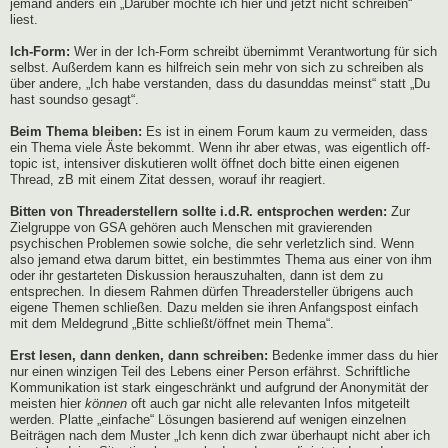
jemand anders ein „Darüber möchte ich hier und jetzt nicht schreiben“
liest.
Ich-Form:
Wer in der Ich-Form schreibt übernimmt Verantwortung für sich
selbst. Außerdem kann es hilfreich sein mehr von sich zu schreiben als
über andere, „Ich habe verstanden, dass du dasunddas meinst“ statt „Du
hast soundso gesagt“.
Beim Thema bleiben:
Es ist in einem Forum kaum zu vermeiden, dass
ein Thema viele Äste bekommt. Wenn ihr aber etwas, was eigentlich off-
topic ist, intensiver diskutieren wollt öffnet doch bitte einen eigenen
Thread, zB mit einem Zitat dessen, worauf ihr reagiert.
Bitten von Threaderstellern sollte i.d.R. entsprochen werden:
Zur
Zielgruppe von GSA gehören auch Menschen mit gravierenden
psychischen Problemen sowie solche, die sehr verletzlich sind. Wenn
also jemand etwa darum bittet, ein bestimmtes Thema aus einer von ihm
oder ihr gestarteten Diskussion herauszuhalten, dann ist dem zu
entsprechen. In diesem Rahmen dürfen Threadersteller übrigens auch
eigene Themen schließen. Dazu melden sie ihren Anfangspost einfach
mit dem Meldegrund „Bitte schließt/öffnet mein Thema“.
Erst lesen, dann denken, dann schreiben:
Bedenke immer dass du hier
nur einen winzigen Teil des Lebens einer Person erfährst. Schriftliche
Kommunikation ist stark eingeschränkt und aufgrund der Anonymität der
meisten hier
können
oft auch gar nicht alle relevanten Infos mitgeteilt
werden. Platte „einfache“ Lösungen basierend auf wenigen einzelnen
Beiträgen nach dem Muster „Ich kenn dich zwar überhaupt nicht aber ich