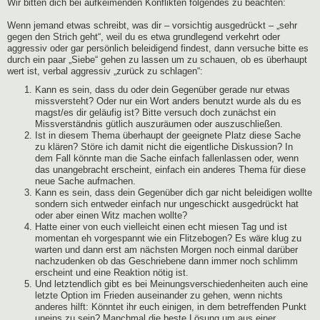
Wir bitten dich bei aufkeimenden Konflikten folgendes zu beachten:
Wenn jemand etwas schreibt, was dir – vorsichtig ausgedrückt – „sehr
gegen den Strich geht“, weil du es etwa grundlegend verkehrt oder
aggressiv oder gar persönlich beleidigend findest, dann versuche bitte es
durch ein paar „Siebe“ gehen zu lassen um zu schauen, ob es überhaupt
wert ist, verbal aggressiv „zurück zu schlagen“:
Kann es sein, dass du oder dein Gegenüber gerade nur etwas
missversteht? Oder nur ein Wort anders benutzt wurde als du es
magst/es dir geläufig ist? Bitte versuch doch zunächst ein
Missverständnis gütlich auszuräumen oder auszuschließen.
Ist in diesem Thema überhaupt der geeignete Platz diese Sache
zu klären? Störe ich damit nicht die eigentliche Diskussion? In
dem Fall könnte man die Sache einfach fallenlassen oder, wenn
das unangebracht erscheint, einfach ein anderes Thema für diese
neue Sache aufmachen.
Kann es sein, dass dein Gegenüber dich gar nicht beleidigen wollte
sondern sich entweder einfach nur ungeschickt ausgedrückt hat
oder aber einen Witz machen wollte?
Hatte einer von euch vielleicht einen echt miesen Tag und ist
momentan eh vorgespannt wie ein Flitzebogen? Es wäre klug zu
warten und dann erst am nächsten Morgen noch einmal darüber
nachzudenken ob das Geschriebene dann immer noch schlimm
erscheint und eine Reaktion nötig ist.
Und letztendlich gibt es bei Meinungsverschiedenheiten auch eine
letzte Option im Frieden auseinander zu gehen, wenn nichts
anderes hilft: Könntet ihr euch einigen, in dem betreffenden Punkt
uneins zu sein? Manchmal die beste Lösung um aus einer