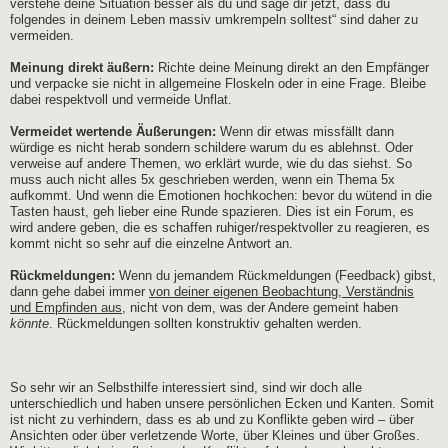
verstehe deine Situation besser als du und sage dir jetzt, dass du
folgendes in deinem Leben massiv umkrempeln solltest“ sind daher zu
vermeiden.
Meinung direkt äußern:
Richte deine Meinung direkt an den Empfänger
und verpacke sie nicht in allgemeine Floskeln oder in eine Frage. Bleibe
dabei respektvoll und vermeide Unflat.
Vermeidet wertende Äußerungen:
Wenn dir etwas missfällt dann
würdige es nicht herab sondern schildere warum du es ablehnst. Oder
verweise auf andere Themen, wo erklärt wurde, wie du das siehst. So
muss auch nicht alles 5x geschrieben werden, wenn ein Thema 5x
aufkommt. Und wenn die Emotionen hochkochen: bevor du wütend in die
Tasten haust, geh lieber eine Runde spazieren. Dies ist ein Forum, es
wird andere geben, die es schaffen ruhiger/respektvoller zu reagieren, es
kommt nicht so sehr auf die einzelne Antwort an.
Rückmeldungen:
Wenn du jemandem Rückmeldungen (Feedback) gibst,
dann gehe dabei immer
von deiner eigenen Beobachtung, Verständnis
und Empfinden aus
, nicht von dem, was der Andere gemeint haben
könnte
. Rückmeldungen sollten konstruktiv gehalten werden.
So sehr wir an Selbsthilfe interessiert sind, sind wir doch alle
unterschiedlich und haben unsere persönlichen Ecken und Kanten. Somit
ist nicht zu verhindern, dass es ab und zu Konflikte geben wird – über
Ansichten oder über verletzende Worte, über Kleines und über Großes.