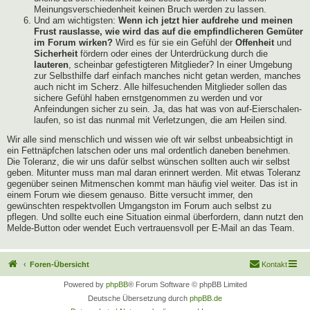
Meinungsverschiedenheit keinen Bruch werden zu lassen.
Und am wichtigsten:
Wenn ich jetzt hier aufdrehe und meinen
Frust rauslasse, wie wird das auf die empfindlicheren Gemüter
im Forum wirken?
Wird es für sie ein Gefühl der
Offenheit
und
Sicherheit
fördern oder eines der Unterdrückung durch die
lauteren
, scheinbar gefestigteren Mitglieder? In einer Umgebung
zur Selbsthilfe darf einfach manches nicht getan werden, manches
auch nicht im Scherz. Alle hilfesuchenden Mitglieder sollen das
sichere Gefühl haben ernstgenommen zu werden und vor
Anfeindungen sicher zu sein. Ja, das hat was von auf-Eierschalen-
laufen, so ist das nunmal mit Verletzungen, die am Heilen sind.
Wir alle sind menschlich und wissen wie oft wir selbst unbeabsichtigt in
ein Fettnäpfchen latschen oder uns mal ordentlich daneben benehmen.
Die Toleranz, die wir uns dafür selbst wünschen sollten auch wir selbst
geben. Mitunter muss man mal daran erinnert werden. Mit etwas Toleranz
gegenüber seinen Mitmenschen kommt man häufig viel weiter. Das ist in
einem Forum wie diesem genauso. Bitte versucht immer, den
gewünschten respektvollen Umgangston im Forum auch selbst zu
pflegen. Und sollte euch eine Situation einmal überfordern, dann nutzt den
Melde-Button oder wendet Euch vertrauensvoll per E-Mail an das Team.
Foren-Übersicht
Kontakt
Powered by
phpBB
® Forum Software © phpBB Limited
Deutsche Übersetzung durch
phpBB.de