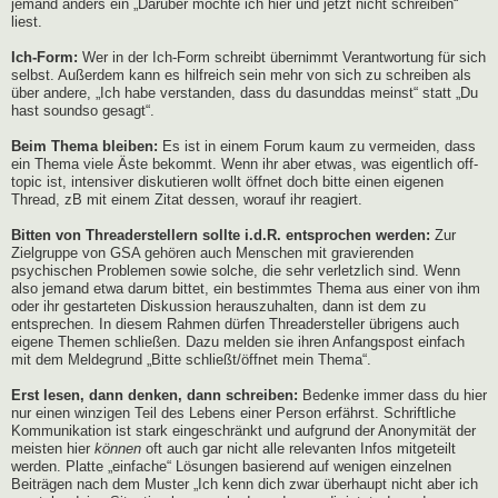
jemand anders ein „Darüber möchte ich hier und jetzt nicht schreiben“
liest.
Ich-Form:
Wer in der Ich-Form schreibt übernimmt Verantwortung für sich
selbst. Außerdem kann es hilfreich sein mehr von sich zu schreiben als
über andere, „Ich habe verstanden, dass du dasunddas meinst“ statt „Du
hast soundso gesagt“.
Beim Thema bleiben:
Es ist in einem Forum kaum zu vermeiden, dass
ein Thema viele Äste bekommt. Wenn ihr aber etwas, was eigentlich off-
topic ist, intensiver diskutieren wollt öffnet doch bitte einen eigenen
Thread, zB mit einem Zitat dessen, worauf ihr reagiert.
Bitten von Threaderstellern sollte i.d.R. entsprochen werden:
Zur
Zielgruppe von GSA gehören auch Menschen mit gravierenden
psychischen Problemen sowie solche, die sehr verletzlich sind. Wenn
also jemand etwa darum bittet, ein bestimmtes Thema aus einer von ihm
oder ihr gestarteten Diskussion herauszuhalten, dann ist dem zu
entsprechen. In diesem Rahmen dürfen Threadersteller übrigens auch
eigene Themen schließen. Dazu melden sie ihren Anfangspost einfach
mit dem Meldegrund „Bitte schließt/öffnet mein Thema“.
Erst lesen, dann denken, dann schreiben:
Bedenke immer dass du hier
nur einen winzigen Teil des Lebens einer Person erfährst. Schriftliche
Kommunikation ist stark eingeschränkt und aufgrund der Anonymität der
meisten hier
können
oft auch gar nicht alle relevanten Infos mitgeteilt
werden. Platte „einfache“ Lösungen basierend auf wenigen einzelnen
Beiträgen nach dem Muster „Ich kenn dich zwar überhaupt nicht aber ich