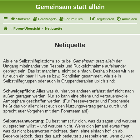
Gemeinsam statt allein
Startseite
Forenregeln
Forum rules
Registrieren
Anmelden
Foren-Übersicht
Netiquette
Netiquette
Als eine Selbsthilfeplattform sollte bei
Gemeinsam statt allein
der
Umgang miteinander von Respekt und Rücksichtnahme aufeinander
geprägt sein. Das ist manchmal nicht so einfach. Deshalb haben wir hier
für euch ein paar Hinweise bzw. Richtlinien gesammelt, wie sie in
Selbsthilfegruppen oder auch in Gruppentherapien üblich sind:
Schweigepflicht:
Alles was du hier von anderen erfährst darf nicht nach
außen getragen werden. Nur so kann eine offene und vertrauensvolle
Atmosphäre geschaffen werden. (Für Pressevertreter und Forschende
heißt das vor allem: lest euch den Nutzungsvertrag genau durch und
sprecht euer Vorgehen mit dem Forenteam ab!)
Selbstverantwortung:
Du bestimmst für dich, was du sagen und worüber
du sprechen willst – und worüber nicht. Wenn dich jemand etwas fragt,
was du nicht beantworten möchtest, dann lehne einfach höflich ab.
Bedenke jedoch, dass das auch bedeutet zu respektieren, wenn du von