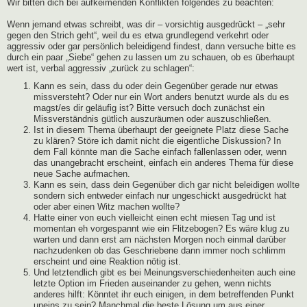
Wir bitten dich bei aufkeimenden Konflikten folgendes zu beachten:
Wenn jemand etwas schreibt, was dir – vorsichtig ausgedrückt – „sehr
gegen den Strich geht“, weil du es etwa grundlegend verkehrt oder
aggressiv oder gar persönlich beleidigend findest, dann versuche bitte es
durch ein paar „Siebe“ gehen zu lassen um zu schauen, ob es überhaupt
wert ist, verbal aggressiv „zurück zu schlagen“:
Kann es sein, dass du oder dein Gegenüber gerade nur etwas
missversteht? Oder nur ein Wort anders benutzt wurde als du es
magst/es dir geläufig ist? Bitte versuch doch zunächst ein
Missverständnis gütlich auszuräumen oder auszuschließen.
Ist in diesem Thema überhaupt der geeignete Platz diese Sache
zu klären? Störe ich damit nicht die eigentliche Diskussion? In
dem Fall könnte man die Sache einfach fallenlassen oder, wenn
das unangebracht erscheint, einfach ein anderes Thema für diese
neue Sache aufmachen.
Kann es sein, dass dein Gegenüber dich gar nicht beleidigen wollte
sondern sich entweder einfach nur ungeschickt ausgedrückt hat
oder aber einen Witz machen wollte?
Hatte einer von euch vielleicht einen echt miesen Tag und ist
momentan eh vorgespannt wie ein Flitzebogen? Es wäre klug zu
warten und dann erst am nächsten Morgen noch einmal darüber
nachzudenken ob das Geschriebene dann immer noch schlimm
erscheint und eine Reaktion nötig ist.
Und letztendlich gibt es bei Meinungsverschiedenheiten auch eine
letzte Option im Frieden auseinander zu gehen, wenn nichts
anderes hilft: Könntet ihr euch einigen, in dem betreffenden Punkt
uneins zu sein? Manchmal die beste Lösung um aus einer