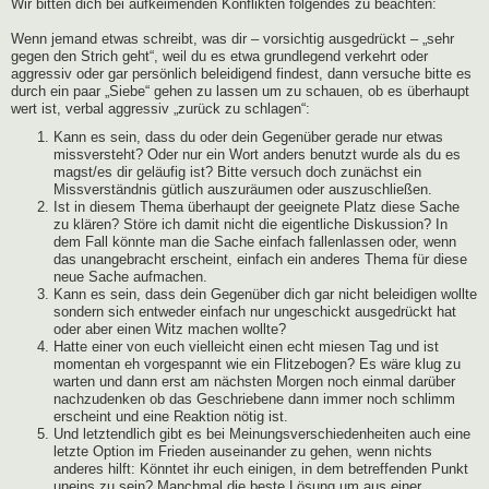
Wir bitten dich bei aufkeimenden Konflikten folgendes zu beachten:
Wenn jemand etwas schreibt, was dir – vorsichtig ausgedrückt – „sehr
gegen den Strich geht“, weil du es etwa grundlegend verkehrt oder
aggressiv oder gar persönlich beleidigend findest, dann versuche bitte es
durch ein paar „Siebe“ gehen zu lassen um zu schauen, ob es überhaupt
wert ist, verbal aggressiv „zurück zu schlagen“:
Kann es sein, dass du oder dein Gegenüber gerade nur etwas
missversteht? Oder nur ein Wort anders benutzt wurde als du es
magst/es dir geläufig ist? Bitte versuch doch zunächst ein
Missverständnis gütlich auszuräumen oder auszuschließen.
Ist in diesem Thema überhaupt der geeignete Platz diese Sache
zu klären? Störe ich damit nicht die eigentliche Diskussion? In
dem Fall könnte man die Sache einfach fallenlassen oder, wenn
das unangebracht erscheint, einfach ein anderes Thema für diese
neue Sache aufmachen.
Kann es sein, dass dein Gegenüber dich gar nicht beleidigen wollte
sondern sich entweder einfach nur ungeschickt ausgedrückt hat
oder aber einen Witz machen wollte?
Hatte einer von euch vielleicht einen echt miesen Tag und ist
momentan eh vorgespannt wie ein Flitzebogen? Es wäre klug zu
warten und dann erst am nächsten Morgen noch einmal darüber
nachzudenken ob das Geschriebene dann immer noch schlimm
erscheint und eine Reaktion nötig ist.
Und letztendlich gibt es bei Meinungsverschiedenheiten auch eine
letzte Option im Frieden auseinander zu gehen, wenn nichts
anderes hilft: Könntet ihr euch einigen, in dem betreffenden Punkt
uneins zu sein? Manchmal die beste Lösung um aus einer