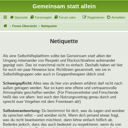
Gemeinsam statt allein
Startseite
Forenregeln
Forum rules
Registrieren
Anmelden
Foren-Übersicht
Netiquette
Netiquette
Als eine Selbsthilfeplattform sollte bei
Gemeinsam statt allein
der
Umgang miteinander von Respekt und Rücksichtnahme aufeinander
geprägt sein. Das ist manchmal nicht so einfach. Deshalb haben wir hier
für euch ein paar Hinweise bzw. Richtlinien gesammelt, wie sie in
Selbsthilfegruppen oder auch in Gruppentherapien üblich sind:
Schweigepflicht:
Alles was du hier von anderen erfährst darf nicht nach
außen getragen werden. Nur so kann eine offene und vertrauensvolle
Atmosphäre geschaffen werden. (Für Pressevertreter und Forschende
heißt das vor allem: lest euch den Nutzungsvertrag genau durch und
sprecht euer Vorgehen mit dem Forenteam ab!)
Selbstverantwortung:
Du bestimmst für dich, was du sagen und worüber
du sprechen willst – und worüber nicht. Wenn dich jemand etwas fragt,
was du nicht beantworten möchtest, dann lehne einfach höflich ab.
Bedenke jedoch, dass das auch bedeutet zu respektieren, wenn du von