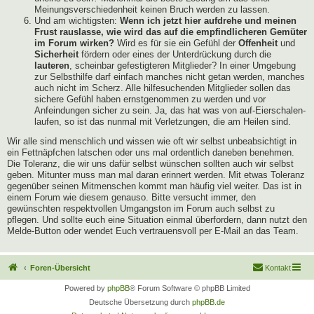
Meinungsverschiedenheit keinen Bruch werden zu lassen.
Und am wichtigsten:
Wenn ich jetzt hier aufdrehe und meinen
Frust rauslasse, wie wird das auf die empfindlicheren Gemüter
im Forum wirken?
Wird es für sie ein Gefühl der
Offenheit
und
Sicherheit
fördern oder eines der Unterdrückung durch die
lauteren
, scheinbar gefestigteren Mitglieder? In einer Umgebung
zur Selbsthilfe darf einfach manches nicht getan werden, manches
auch nicht im Scherz. Alle hilfesuchenden Mitglieder sollen das
sichere Gefühl haben ernstgenommen zu werden und vor
Anfeindungen sicher zu sein. Ja, das hat was von auf-Eierschalen-
laufen, so ist das nunmal mit Verletzungen, die am Heilen sind.
Wir alle sind menschlich und wissen wie oft wir selbst unbeabsichtigt in
ein Fettnäpfchen latschen oder uns mal ordentlich daneben benehmen.
Die Toleranz, die wir uns dafür selbst wünschen sollten auch wir selbst
geben. Mitunter muss man mal daran erinnert werden. Mit etwas Toleranz
gegenüber seinen Mitmenschen kommt man häufig viel weiter. Das ist in
einem Forum wie diesem genauso. Bitte versucht immer, den
gewünschten respektvollen Umgangston im Forum auch selbst zu
pflegen. Und sollte euch eine Situation einmal überfordern, dann nutzt den
Melde-Button oder wendet Euch vertrauensvoll per E-Mail an das Team.
Foren-Übersicht
Kontakt
Powered by
phpBB
® Forum Software © phpBB Limited
Deutsche Übersetzung durch
phpBB.de