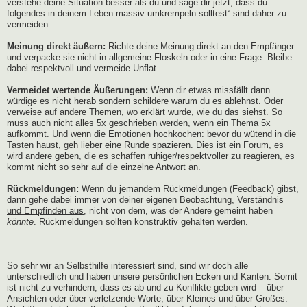
verstehe deine Situation besser als du und sage dir jetzt, dass du
folgendes in deinem Leben massiv umkrempeln solltest“ sind daher zu
vermeiden.
Meinung direkt äußern:
Richte deine Meinung direkt an den Empfänger
und verpacke sie nicht in allgemeine Floskeln oder in eine Frage. Bleibe
dabei respektvoll und vermeide Unflat.
Vermeidet wertende Äußerungen:
Wenn dir etwas missfällt dann
würdige es nicht herab sondern schildere warum du es ablehnst. Oder
verweise auf andere Themen, wo erklärt wurde, wie du das siehst. So
muss auch nicht alles 5x geschrieben werden, wenn ein Thema 5x
aufkommt. Und wenn die Emotionen hochkochen: bevor du wütend in die
Tasten haust, geh lieber eine Runde spazieren. Dies ist ein Forum, es
wird andere geben, die es schaffen ruhiger/respektvoller zu reagieren, es
kommt nicht so sehr auf die einzelne Antwort an.
Rückmeldungen:
Wenn du jemandem Rückmeldungen (Feedback) gibst,
dann gehe dabei immer
von deiner eigenen Beobachtung, Verständnis
und Empfinden aus
, nicht von dem, was der Andere gemeint haben
könnte
. Rückmeldungen sollten konstruktiv gehalten werden.
So sehr wir an Selbsthilfe interessiert sind, sind wir doch alle
unterschiedlich und haben unsere persönlichen Ecken und Kanten. Somit
ist nicht zu verhindern, dass es ab und zu Konflikte geben wird – über
Ansichten oder über verletzende Worte, über Kleines und über Großes.