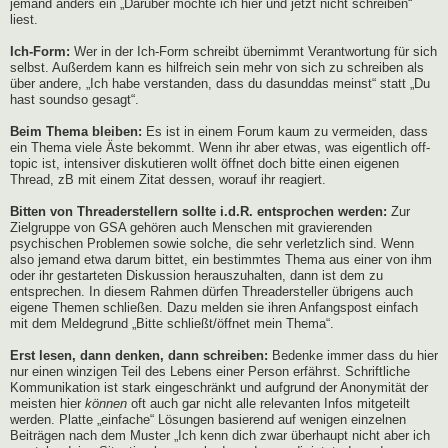
jemand anders ein „Darüber möchte ich hier und jetzt nicht schreiben“
liest.
Ich-Form:
Wer in der Ich-Form schreibt übernimmt Verantwortung für sich
selbst. Außerdem kann es hilfreich sein mehr von sich zu schreiben als
über andere, „Ich habe verstanden, dass du dasunddas meinst“ statt „Du
hast soundso gesagt“.
Beim Thema bleiben:
Es ist in einem Forum kaum zu vermeiden, dass
ein Thema viele Äste bekommt. Wenn ihr aber etwas, was eigentlich off-
topic ist, intensiver diskutieren wollt öffnet doch bitte einen eigenen
Thread, zB mit einem Zitat dessen, worauf ihr reagiert.
Bitten von Threaderstellern sollte i.d.R. entsprochen werden:
Zur
Zielgruppe von GSA gehören auch Menschen mit gravierenden
psychischen Problemen sowie solche, die sehr verletzlich sind. Wenn
also jemand etwa darum bittet, ein bestimmtes Thema aus einer von ihm
oder ihr gestarteten Diskussion herauszuhalten, dann ist dem zu
entsprechen. In diesem Rahmen dürfen Threadersteller übrigens auch
eigene Themen schließen. Dazu melden sie ihren Anfangspost einfach
mit dem Meldegrund „Bitte schließt/öffnet mein Thema“.
Erst lesen, dann denken, dann schreiben:
Bedenke immer dass du hier
nur einen winzigen Teil des Lebens einer Person erfährst. Schriftliche
Kommunikation ist stark eingeschränkt und aufgrund der Anonymität der
meisten hier
können
oft auch gar nicht alle relevanten Infos mitgeteilt
werden. Platte „einfache“ Lösungen basierend auf wenigen einzelnen
Beiträgen nach dem Muster „Ich kenn dich zwar überhaupt nicht aber ich