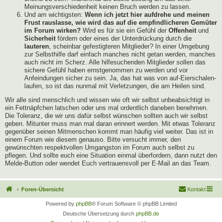
Meinungsverschiedenheit keinen Bruch werden zu lassen.
Und am wichtigsten:
Wenn ich jetzt hier aufdrehe und meinen
Frust rauslasse, wie wird das auf die empfindlicheren Gemüter
im Forum wirken?
Wird es für sie ein Gefühl der
Offenheit
und
Sicherheit
fördern oder eines der Unterdrückung durch die
lauteren
, scheinbar gefestigteren Mitglieder? In einer Umgebung
zur Selbsthilfe darf einfach manches nicht getan werden, manches
auch nicht im Scherz. Alle hilfesuchenden Mitglieder sollen das
sichere Gefühl haben ernstgenommen zu werden und vor
Anfeindungen sicher zu sein. Ja, das hat was von auf-Eierschalen-
laufen, so ist das nunmal mit Verletzungen, die am Heilen sind.
Wir alle sind menschlich und wissen wie oft wir selbst unbeabsichtigt in
ein Fettnäpfchen latschen oder uns mal ordentlich daneben benehmen.
Die Toleranz, die wir uns dafür selbst wünschen sollten auch wir selbst
geben. Mitunter muss man mal daran erinnert werden. Mit etwas Toleranz
gegenüber seinen Mitmenschen kommt man häufig viel weiter. Das ist in
einem Forum wie diesem genauso. Bitte versucht immer, den
gewünschten respektvollen Umgangston im Forum auch selbst zu
pflegen. Und sollte euch eine Situation einmal überfordern, dann nutzt den
Melde-Button oder wendet Euch vertrauensvoll per E-Mail an das Team.
Foren-Übersicht
Kontakt
Powered by
phpBB
® Forum Software © phpBB Limited
Deutsche Übersetzung durch
phpBB.de