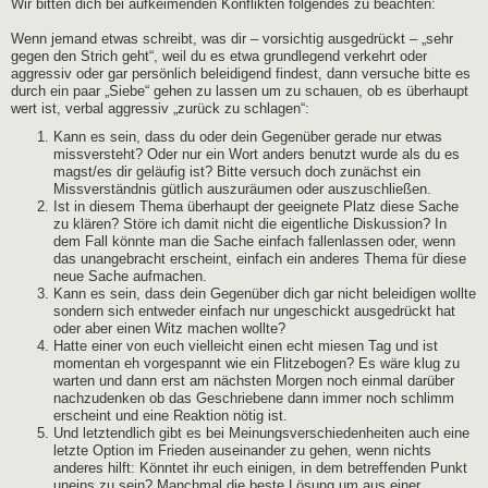
Wir bitten dich bei aufkeimenden Konflikten folgendes zu beachten:
Wenn jemand etwas schreibt, was dir – vorsichtig ausgedrückt – „sehr
gegen den Strich geht“, weil du es etwa grundlegend verkehrt oder
aggressiv oder gar persönlich beleidigend findest, dann versuche bitte es
durch ein paar „Siebe“ gehen zu lassen um zu schauen, ob es überhaupt
wert ist, verbal aggressiv „zurück zu schlagen“:
Kann es sein, dass du oder dein Gegenüber gerade nur etwas
missversteht? Oder nur ein Wort anders benutzt wurde als du es
magst/es dir geläufig ist? Bitte versuch doch zunächst ein
Missverständnis gütlich auszuräumen oder auszuschließen.
Ist in diesem Thema überhaupt der geeignete Platz diese Sache
zu klären? Störe ich damit nicht die eigentliche Diskussion? In
dem Fall könnte man die Sache einfach fallenlassen oder, wenn
das unangebracht erscheint, einfach ein anderes Thema für diese
neue Sache aufmachen.
Kann es sein, dass dein Gegenüber dich gar nicht beleidigen wollte
sondern sich entweder einfach nur ungeschickt ausgedrückt hat
oder aber einen Witz machen wollte?
Hatte einer von euch vielleicht einen echt miesen Tag und ist
momentan eh vorgespannt wie ein Flitzebogen? Es wäre klug zu
warten und dann erst am nächsten Morgen noch einmal darüber
nachzudenken ob das Geschriebene dann immer noch schlimm
erscheint und eine Reaktion nötig ist.
Und letztendlich gibt es bei Meinungsverschiedenheiten auch eine
letzte Option im Frieden auseinander zu gehen, wenn nichts
anderes hilft: Könntet ihr euch einigen, in dem betreffenden Punkt
uneins zu sein? Manchmal die beste Lösung um aus einer