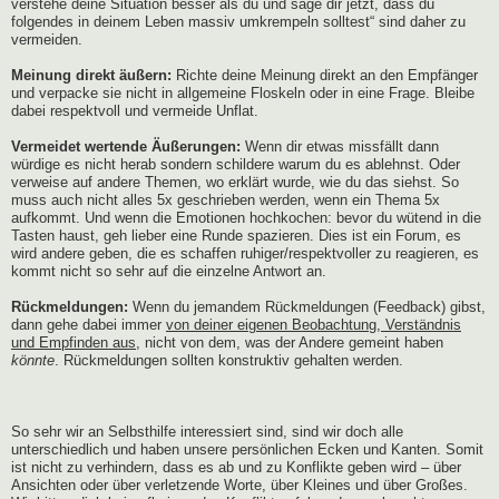
verstehe deine Situation besser als du und sage dir jetzt, dass du
folgendes in deinem Leben massiv umkrempeln solltest“ sind daher zu
vermeiden.
Meinung direkt äußern:
Richte deine Meinung direkt an den Empfänger
und verpacke sie nicht in allgemeine Floskeln oder in eine Frage. Bleibe
dabei respektvoll und vermeide Unflat.
Vermeidet wertende Äußerungen:
Wenn dir etwas missfällt dann
würdige es nicht herab sondern schildere warum du es ablehnst. Oder
verweise auf andere Themen, wo erklärt wurde, wie du das siehst. So
muss auch nicht alles 5x geschrieben werden, wenn ein Thema 5x
aufkommt. Und wenn die Emotionen hochkochen: bevor du wütend in die
Tasten haust, geh lieber eine Runde spazieren. Dies ist ein Forum, es
wird andere geben, die es schaffen ruhiger/respektvoller zu reagieren, es
kommt nicht so sehr auf die einzelne Antwort an.
Rückmeldungen:
Wenn du jemandem Rückmeldungen (Feedback) gibst,
dann gehe dabei immer
von deiner eigenen Beobachtung, Verständnis
und Empfinden aus
, nicht von dem, was der Andere gemeint haben
könnte
. Rückmeldungen sollten konstruktiv gehalten werden.
So sehr wir an Selbsthilfe interessiert sind, sind wir doch alle
unterschiedlich und haben unsere persönlichen Ecken und Kanten. Somit
ist nicht zu verhindern, dass es ab und zu Konflikte geben wird – über
Ansichten oder über verletzende Worte, über Kleines und über Großes.