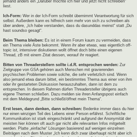
jemand anders ein „Darüber möchte ich hier und jetzt nicht schreiben“
liest.
Ich-Form:
Wer in der Ich-Form schreibt übernimmt Verantwortung für sich
selbst. Außerdem kann es hilfreich sein mehr von sich zu schreiben als
über andere, „Ich habe verstanden, dass du dasunddas meinst“ statt „Du
hast soundso gesagt“.
Beim Thema bleiben:
Es ist in einem Forum kaum zu vermeiden, dass
ein Thema viele Äste bekommt. Wenn ihr aber etwas, was eigentlich off-
topic ist, intensiver diskutieren wollt öffnet doch bitte einen eigenen
Thread, zB mit einem Zitat dessen, worauf ihr reagiert.
Bitten von Threaderstellern sollte i.d.R. entsprochen werden:
Zur
Zielgruppe von GSA gehören auch Menschen mit gravierenden
psychischen Problemen sowie solche, die sehr verletzlich sind. Wenn
also jemand etwa darum bittet, ein bestimmtes Thema aus einer von ihm
oder ihr gestarteten Diskussion herauszuhalten, dann ist dem zu
entsprechen. In diesem Rahmen dürfen Threadersteller übrigens auch
eigene Themen schließen. Dazu melden sie ihren Anfangspost einfach
mit dem Meldegrund „Bitte schließt/öffnet mein Thema“.
Erst lesen, dann denken, dann schreiben:
Bedenke immer dass du hier
nur einen winzigen Teil des Lebens einer Person erfährst. Schriftliche
Kommunikation ist stark eingeschränkt und aufgrund der Anonymität der
meisten hier
können
oft auch gar nicht alle relevanten Infos mitgeteilt
werden. Platte „einfache“ Lösungen basierend auf wenigen einzelnen
Beiträgen nach dem Muster „Ich kenn dich zwar überhaupt nicht aber ich