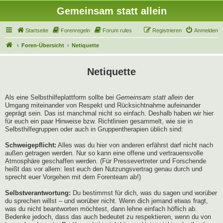
Gemeinsam statt allein
Startseite
Forenregeln
Forum rules
Registrieren
Anmelden
Foren-Übersicht
Netiquette
Netiquette
Als eine Selbsthilfeplattform sollte bei
Gemeinsam statt allein
der
Umgang miteinander von Respekt und Rücksichtnahme aufeinander
geprägt sein. Das ist manchmal nicht so einfach. Deshalb haben wir hier
für euch ein paar Hinweise bzw. Richtlinien gesammelt, wie sie in
Selbsthilfegruppen oder auch in Gruppentherapien üblich sind:
Schweigepflicht:
Alles was du hier von anderen erfährst darf nicht nach
außen getragen werden. Nur so kann eine offene und vertrauensvolle
Atmosphäre geschaffen werden. (Für Pressevertreter und Forschende
heißt das vor allem: lest euch den Nutzungsvertrag genau durch und
sprecht euer Vorgehen mit dem Forenteam ab!)
Selbstverantwortung:
Du bestimmst für dich, was du sagen und worüber
du sprechen willst – und worüber nicht. Wenn dich jemand etwas fragt,
was du nicht beantworten möchtest, dann lehne einfach höflich ab.
Bedenke jedoch, dass das auch bedeutet zu respektieren, wenn du von