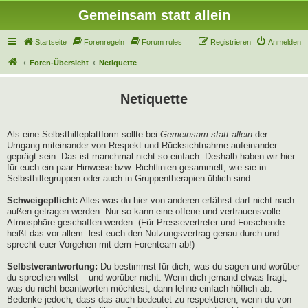
Gemeinsam statt allein
Startseite
Forenregeln
Forum rules
Registrieren
Anmelden
Foren-Übersicht
Netiquette
Netiquette
Als eine Selbsthilfeplattform sollte bei
Gemeinsam statt allein
der
Umgang miteinander von Respekt und Rücksichtnahme aufeinander
geprägt sein. Das ist manchmal nicht so einfach. Deshalb haben wir hier
für euch ein paar Hinweise bzw. Richtlinien gesammelt, wie sie in
Selbsthilfegruppen oder auch in Gruppentherapien üblich sind:
Schweigepflicht:
Alles was du hier von anderen erfährst darf nicht nach
außen getragen werden. Nur so kann eine offene und vertrauensvolle
Atmosphäre geschaffen werden. (Für Pressevertreter und Forschende
heißt das vor allem: lest euch den Nutzungsvertrag genau durch und
sprecht euer Vorgehen mit dem Forenteam ab!)
Selbstverantwortung:
Du bestimmst für dich, was du sagen und worüber
du sprechen willst – und worüber nicht. Wenn dich jemand etwas fragt,
was du nicht beantworten möchtest, dann lehne einfach höflich ab.
Bedenke jedoch, dass das auch bedeutet zu respektieren, wenn du von