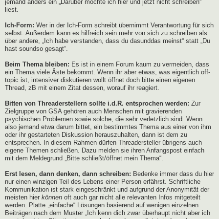
jemand anders ein „Darüber möchte ich hier und jetzt nicht schreiben“
liest.
Ich-Form:
Wer in der Ich-Form schreibt übernimmt Verantwortung für sich
selbst. Außerdem kann es hilfreich sein mehr von sich zu schreiben als
über andere, „Ich habe verstanden, dass du dasunddas meinst“ statt „Du
hast soundso gesagt“.
Beim Thema bleiben:
Es ist in einem Forum kaum zu vermeiden, dass
ein Thema viele Äste bekommt. Wenn ihr aber etwas, was eigentlich off-
topic ist, intensiver diskutieren wollt öffnet doch bitte einen eigenen
Thread, zB mit einem Zitat dessen, worauf ihr reagiert.
Bitten von Threaderstellern sollte i.d.R. entsprochen werden:
Zur
Zielgruppe von GSA gehören auch Menschen mit gravierenden
psychischen Problemen sowie solche, die sehr verletzlich sind. Wenn
also jemand etwa darum bittet, ein bestimmtes Thema aus einer von ihm
oder ihr gestarteten Diskussion herauszuhalten, dann ist dem zu
entsprechen. In diesem Rahmen dürfen Threadersteller übrigens auch
eigene Themen schließen. Dazu melden sie ihren Anfangspost einfach
mit dem Meldegrund „Bitte schließt/öffnet mein Thema“.
Erst lesen, dann denken, dann schreiben:
Bedenke immer dass du hier
nur einen winzigen Teil des Lebens einer Person erfährst. Schriftliche
Kommunikation ist stark eingeschränkt und aufgrund der Anonymität der
meisten hier
können
oft auch gar nicht alle relevanten Infos mitgeteilt
werden. Platte „einfache“ Lösungen basierend auf wenigen einzelnen
Beiträgen nach dem Muster „Ich kenn dich zwar überhaupt nicht aber ich