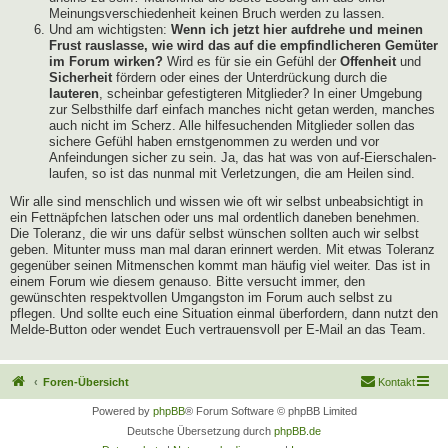
Meinungsverschiedenheit keinen Bruch werden zu lassen.
Und am wichtigsten:
Wenn ich jetzt hier aufdrehe und meinen
Frust rauslasse, wie wird das auf die empfindlicheren Gemüter
im Forum wirken?
Wird es für sie ein Gefühl der
Offenheit
und
Sicherheit
fördern oder eines der Unterdrückung durch die
lauteren
, scheinbar gefestigteren Mitglieder? In einer Umgebung
zur Selbsthilfe darf einfach manches nicht getan werden, manches
auch nicht im Scherz. Alle hilfesuchenden Mitglieder sollen das
sichere Gefühl haben ernstgenommen zu werden und vor
Anfeindungen sicher zu sein. Ja, das hat was von auf-Eierschalen-
laufen, so ist das nunmal mit Verletzungen, die am Heilen sind.
Wir alle sind menschlich und wissen wie oft wir selbst unbeabsichtigt in
ein Fettnäpfchen latschen oder uns mal ordentlich daneben benehmen.
Die Toleranz, die wir uns dafür selbst wünschen sollten auch wir selbst
geben. Mitunter muss man mal daran erinnert werden. Mit etwas Toleranz
gegenüber seinen Mitmenschen kommt man häufig viel weiter. Das ist in
einem Forum wie diesem genauso. Bitte versucht immer, den
gewünschten respektvollen Umgangston im Forum auch selbst zu
pflegen. Und sollte euch eine Situation einmal überfordern, dann nutzt den
Melde-Button oder wendet Euch vertrauensvoll per E-Mail an das Team.
Foren-Übersicht
Kontakt
Powered by
phpBB
® Forum Software © phpBB Limited
Deutsche Übersetzung durch
phpBB.de