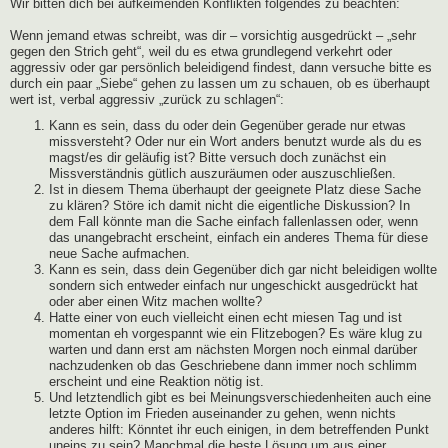
Wir bitten dich bei aufkeimenden Konflikten folgendes zu beachten:
Wenn jemand etwas schreibt, was dir – vorsichtig ausgedrückt – „sehr
gegen den Strich geht“, weil du es etwa grundlegend verkehrt oder
aggressiv oder gar persönlich beleidigend findest, dann versuche bitte es
durch ein paar „Siebe“ gehen zu lassen um zu schauen, ob es überhaupt
wert ist, verbal aggressiv „zurück zu schlagen“:
Kann es sein, dass du oder dein Gegenüber gerade nur etwas
missversteht? Oder nur ein Wort anders benutzt wurde als du es
magst/es dir geläufig ist? Bitte versuch doch zunächst ein
Missverständnis gütlich auszuräumen oder auszuschließen.
Ist in diesem Thema überhaupt der geeignete Platz diese Sache
zu klären? Störe ich damit nicht die eigentliche Diskussion? In
dem Fall könnte man die Sache einfach fallenlassen oder, wenn
das unangebracht erscheint, einfach ein anderes Thema für diese
neue Sache aufmachen.
Kann es sein, dass dein Gegenüber dich gar nicht beleidigen wollte
sondern sich entweder einfach nur ungeschickt ausgedrückt hat
oder aber einen Witz machen wollte?
Hatte einer von euch vielleicht einen echt miesen Tag und ist
momentan eh vorgespannt wie ein Flitzebogen? Es wäre klug zu
warten und dann erst am nächsten Morgen noch einmal darüber
nachzudenken ob das Geschriebene dann immer noch schlimm
erscheint und eine Reaktion nötig ist.
Und letztendlich gibt es bei Meinungsverschiedenheiten auch eine
letzte Option im Frieden auseinander zu gehen, wenn nichts
anderes hilft: Könntet ihr euch einigen, in dem betreffenden Punkt
uneins zu sein? Manchmal die beste Lösung um aus einer