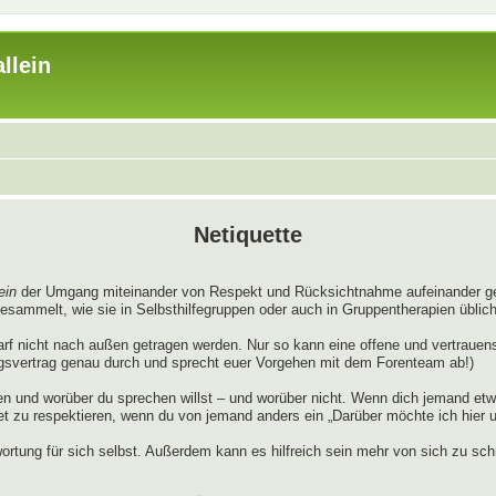
llein
Netiquette
ein
der Umgang miteinander von Respekt und Rücksichtnahme aufeinander gep
gesammelt, wie sie in Selbsthilfegruppen oder auch in Gruppentherapien üblich
arf nicht nach außen getragen werden. Nur so kann eine offene und vertrauen
ngsvertrag genau durch und sprecht euer Vorgehen mit dem Forenteam ab!)
n und worüber du sprechen willst – und worüber nicht. Wenn dich jemand etw
 zu respektieren, wenn du von jemand anders ein „Darüber möchte ich hier und
rtung für sich selbst. Außerdem kann es hilfreich sein mehr von sich zu sch