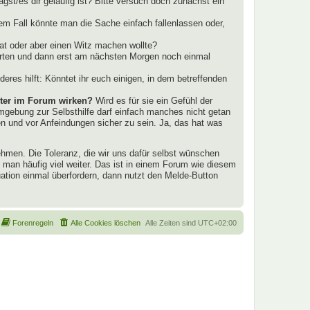
st/es dir geläufig ist? Bitte versuch doch zunächst ein
em Fall könnte man die Sache einfach fallenlassen oder,
hat oder aber einen Witz machen wollte?
warten und dann erst am nächsten Morgen noch einmal
res hilft: Könntet ihr euch einigen, in dem betreffenden
üter im Forum wirken?
Wird es für sie ein Gefühl der
 Umgebung zur Selbsthilfe darf einfach manches nicht getan
n und vor Anfeindungen sicher zu sein. Ja, das hat was
ehmen. Die Toleranz, die wir uns dafür selbst wünschen
man häufig viel weiter. Das ist in einem Forum wie diesem
ation einmal überfordern, dann nutzt den Melde-Button
Forenregeln
Alle Cookies löschen
Alle Zeiten sind
UTC+02:00