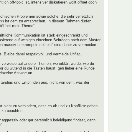
 off-topic ist, intensiver diskutieren wollt öffnet doch
hischen Problemen sowie solche, die sehr verletzlich
dann ist dem zu entsprechen. In diesem Rahmen dürfen
t/öffnet mein Thema“.
iftliche Kommunikation ist stark eingeschränkt und
 basierend auf wenigen einzelnen Beiträgen nach dem Muster
ben massiv umkrempeln solltest“ sind daher zu vermeiden.
. Bleibe dabei respektvoll und vermeide Unflat.
 verweise auf andere Themen, wo erklärt wurde, wie du
 du wütend in die Tasten haust, geh lieber eine Runde
einzelne Antwort an.
ständnis und Empfinden aus
, nicht von dem, was der
st nicht zu verhindern, dass es ab und zu Konflikte geben
s zu beachten:
 aggressiv oder gar persönlich beleidigend findest, dann
n“: