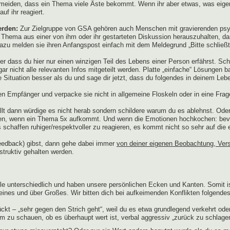
iden, dass ein Thema viele Äste bekommt. Wenn ihr aber etwas, was eigentlich
uf ihr reagiert.
erden:
Zur Zielgruppe von GSA gehören auch Menschen mit gravierenden psyc
 Thema aus einer von ihm oder ihr gestarteten Diskussion herauszuhalten, 
azu melden sie ihren Anfangspost einfach mit dem Meldegrund „Bitte schließ
dass du hier nur einen winzigen Teil des Lebens einer Person erfährst. Schr
gar nicht alle relevanten Infos mitgeteilt werden. Platte „einfache“ Lösungen
e Situation besser als du und sage dir jetzt, dass du folgendes in deinem Le
n Empfänger und verpacke sie nicht in allgemeine Floskeln oder in eine Frage
lt dann würdige es nicht herab sondern schildere warum du es ablehnst. Oder
den, wenn ein Thema 5x aufkommt. Und wenn die Emotionen hochkochen: bevor
 schaffen ruhiger/respektvoller zu reagieren, es kommt nicht so sehr auf die 
dback) gibst, dann gehe dabei immer
von deiner eigenen Beobachtung, Ver
truktiv gehalten werden.
h alle unterschiedlich und haben unsere persönlichen Ecken und Kanten. Somit i
leines und über Großes. Wir bitten dich bei aufkeimenden Konflikten folgende
kt – „sehr gegen den Strich geht“, weil du es etwa grundlegend verkehrt oder
um zu schauen, ob es überhaupt wert ist, verbal aggressiv „zurück zu schlage