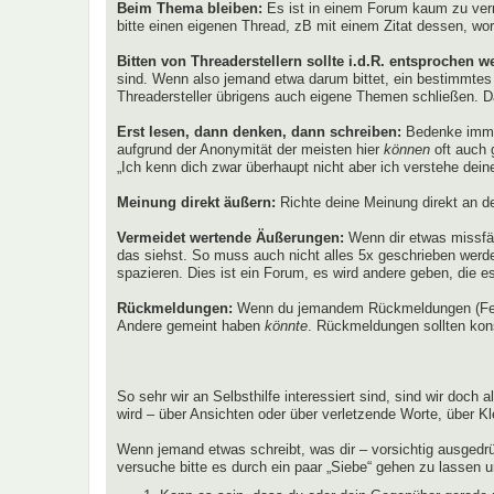
Beim Thema bleiben:
Es ist in einem Forum kaum zu verme
bitte einen eigenen Thread, zB mit einem Zitat dessen, wora
Bitten von Threaderstellern sollte i.d.R. entsprochen w
sind. Wenn also jemand etwa darum bittet, ein bestimmtes
Threadersteller übrigens auch eigene Themen schließen. D
Erst lesen, dann denken, dann schreiben:
Bedenke immer 
aufgrund der Anonymität der meisten hier
können
oft auch 
„Ich kenn dich zwar überhaupt nicht aber ich verstehe dein
Meinung direkt äußern:
Richte deine Meinung direkt an de
Vermeidet wertende Äußerungen:
Wenn dir etwas missfäl
das siehst. So muss auch nicht alles 5x geschrieben wer
spazieren. Dies ist ein Forum, es wird andere geben, die es
Rückmeldungen:
Wenn du jemandem Rückmeldungen (Fee
Andere gemeint haben
könnte
. Rückmeldungen sollten kons
So sehr wir an Selbsthilfe interessiert sind, sind wir doc
wird – über Ansichten oder über verletzende Worte, über K
Wenn jemand etwas schreibt, was dir – vorsichtig ausgedrüc
versuche bitte es durch ein paar „Siebe“ gehen zu lassen 