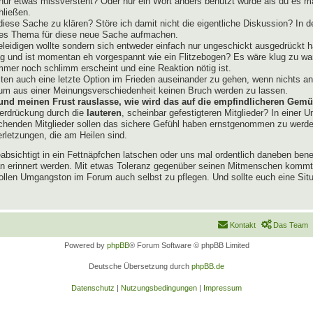
ur etwas missversteht? Oder nur ein Wort anders benutzt wurde als du es mag
hließen.
iese Sache zu klären? Störe ich damit nicht die eigentliche Diskussion? In d
eres Thema für diese neue Sache aufmachen.
eleidigen wollte sondern sich entweder einfach nur ungeschickt ausgedrückt 
 Tag und ist momentan eh vorgespannt wie ein Flitzebogen? Es wäre klug zu 
er noch schlimm erscheint und eine Reaktion nötig ist.
ten auch eine letzte Option im Frieden auseinander zu gehen, wenn nichts ande
um aus einer Meinungsverschiedenheit keinen Bruch werden zu lassen.
e und meinen Frust rauslasse, wie wird das auf die empfindlicheren Gem
terdrückung durch die
lauteren
, scheinbar gefestigteren Mitglieder? In einer
uchenden Mitglieder sollen das sichere Gefühl haben ernstgenommen zu werde
erletzungen, die am Heilen sind.
eabsichtigt in ein Fettnäpfchen latschen oder uns mal ordentlich daneben ben
an erinnert werden. Mit etwas Toleranz gegenüber seinen Mitmenschen kommt 
llen Umgangston im Forum auch selbst zu pflegen. Und sollte euch eine Situ
Kontakt
Das Team
Powered by
phpBB
® Forum Software © phpBB Limited
Deutsche Übersetzung durch
phpBB.de
Datenschutz
|
Nutzungsbedingungen
|
Impressum