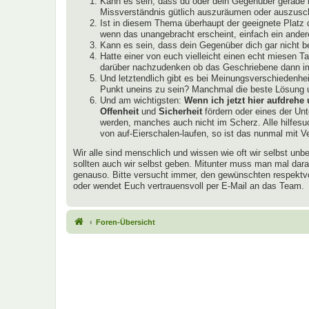
Kann es sein, dass du oder dein Gegenüber gerade n
Missverständnis gütlich auszuräumen oder auszusc
Ist in diesem Thema überhaupt der geeignete Platz d
wenn das unangebracht erscheint, einfach ein and
Kann es sein, dass dein Gegenüber dich gar nicht b
Hatte einer von euch vielleicht einen echt miesen
darüber nachzudenken ob das Geschriebene dann imm
Und letztendlich gibt es bei Meinungsverschiedenhei
Punkt uneins zu sein? Manchmal die beste Lösung 
Und am wichtigsten:
Wenn ich jetzt hier aufdreh
Offenheit
und
Sicherheit
fördern oder eines der Un
werden, manches auch nicht im Scherz. Alle hilfes
von auf-Eierschalen-laufen, so ist das nunmal mit V
Wir alle sind menschlich und wissen wie oft wir selbst unb
sollten auch wir selbst geben. Mitunter muss man mal dar
genauso. Bitte versucht immer, den gewünschten respektvo
oder wendet Euch vertrauensvoll per E-Mail an das Team.
Foren-Übersicht