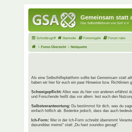
Gemeinsam statt a
Das Selbsthilfeforum von SuH e.V.
Schnellzugriff
Startseite
Forenregeln
Forum rules
Foren-Übersicht
Netiquette
Als eine Selbsthilfeplattform sollte bei
Gemeinsam statt all
haben wir hier für euch ein paar Hinweise bzw. Richtlinien 
Schweigepflicht:
Alles was du hier von anderen erfährst d
und Forschende heißt das vor allem: lest euch den Nutzu
Selbstverantwortung:
Du bestimmst für dich, was du sage
einfach höflich ab. Bedenke jedoch, dass das auch bedeutet
Ich-Form:
Wer in der Ich-Form schreibt übernimmt Verantwo
dasunddas meinst“ statt „Du hast soundso gesagt“.