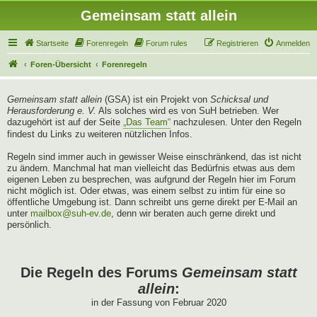
Gemeinsam statt allein
Startseite
Forenregeln
Forum rules
Registrieren
Anmelden
Foren-Übersicht
Forenregeln
Gemeinsam statt allein
(GSA) ist ein Projekt von
Schicksal und
Herausforderung e. V.
Als solches wird es von SuH betrieben. Wer
dazugehört ist auf der Seite
„Das Team“
nachzulesen. Unter den Regeln
findest du Links zu weiteren nützlichen Infos.
Regeln sind immer auch in gewisser Weise einschränkend, das ist nicht
zu ändern. Manchmal hat man vielleicht das Bedürfnis etwas aus dem
eigenen Leben zu besprechen, was aufgrund der Regeln hier im Forum
nicht möglich ist. Oder etwas, was einem selbst zu intim für eine so
öffentliche Umgebung ist. Dann schreibt uns gerne direkt per E-Mail an
unter
mailbox@suh-ev.de
, denn wir beraten auch gerne direkt und
persönlich.
Die Regeln des Forums
Gemeinsam statt
allein
:
in der Fassung von Februar 2020