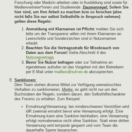
Forschung oder Medizin arbeiten oder in Ausbildung sind sowie für
Medienvertreter*innen und Studierende.
Daumenregel:
Sofern Sie
hier sind, um Ihre Arbeit zu machen bzw zu forschen (also
nicht falls Sie nur selbst Selbsthilfe in Anspruch nehmen)
gelten diese Regeln:
Anmeldung mit Klarnamen ist Pflicht:
melden Sie sich
bitte um der Transparenz willen mit ihrem Klarnamen an.
Leerschritte und Sonderzeichen sind in Nutzernamen
erlaubt.
Beachten Sie die Vertragsstrafe für Missbrauch von
Daten aus dem Forum!
Siehe Abschnitt 4 des
Nutzungvertrags
.
Bevor Sie Nutzer befragen
oder zur Teilnahme an
irgendetwas aufrufen ist das Vorgehen mit den Betreibern
per E-Mail unter
mailbox@suh-ev.de
abzusprechen.
Sanktionen:
Dem Team stehen diverse Mittel zur Verfügung unerwünschtes
Verhalten zu sanktionieren.
Merke:
es geht nicht nur um den
Buchstaben der Regeln, sondern darum, den Selbsthilfecharakter
des Forums zu erhalten. Zum Beispiel:
Ermahnung/Verwarnung: bei minderschweren Verstößen wird
idR zweimal ermahnt bevor eine Verwarnung erfolgt. Eine
Ermahnung kann eine Sanktion beinhalten, eine Verwarnung
erfolgt normalerweise nicht ohne Sanktion. Statt einer dritten
Verwarnung wird temporär gesperrt und vom Team die
dauerhafte Sperre besprochen.