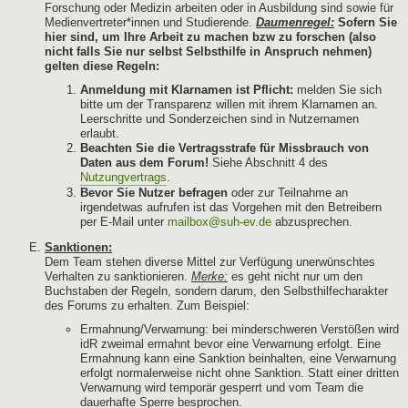
Forschung oder Medizin arbeiten oder in Ausbildung sind sowie für
Medienvertreter*innen und Studierende.
Daumenregel:
Sofern Sie
hier sind, um Ihre Arbeit zu machen bzw zu forschen (also
nicht falls Sie nur selbst Selbsthilfe in Anspruch nehmen)
gelten diese Regeln:
Anmeldung mit Klarnamen ist Pflicht:
melden Sie sich
bitte um der Transparenz willen mit ihrem Klarnamen an.
Leerschritte und Sonderzeichen sind in Nutzernamen
erlaubt.
Beachten Sie die Vertragsstrafe für Missbrauch von
Daten aus dem Forum!
Siehe Abschnitt 4 des
Nutzungvertrags
.
Bevor Sie Nutzer befragen
oder zur Teilnahme an
irgendetwas aufrufen ist das Vorgehen mit den Betreibern
per E-Mail unter
mailbox@suh-ev.de
abzusprechen.
Sanktionen:
Dem Team stehen diverse Mittel zur Verfügung unerwünschtes
Verhalten zu sanktionieren.
Merke:
es geht nicht nur um den
Buchstaben der Regeln, sondern darum, den Selbsthilfecharakter
des Forums zu erhalten. Zum Beispiel:
Ermahnung/Verwarnung: bei minderschweren Verstößen wird
idR zweimal ermahnt bevor eine Verwarnung erfolgt. Eine
Ermahnung kann eine Sanktion beinhalten, eine Verwarnung
erfolgt normalerweise nicht ohne Sanktion. Statt einer dritten
Verwarnung wird temporär gesperrt und vom Team die
dauerhafte Sperre besprochen.