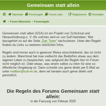
Gemeinsam statt allein
Startseite
Forenregeln
Forum rules
Registrieren
Anmelden
Foren-Übersicht
Forenregeln
Gemeinsam statt allein
(GSA) ist ein Projekt von
Schicksal und
Herausforderung e. V.
Als solches wird es von SuH betrieben. Wer
dazugehört ist auf der Seite
„Das Team“
nachzulesen. Unter den Regeln
findest du Links zu weiteren nützlichen Infos.
Regeln sind immer auch in gewisser Weise einschränkend, das ist nicht
zu ändern. Manchmal hat man vielleicht das Bedürfnis etwas aus dem
eigenen Leben zu besprechen, was aufgrund der Regeln hier im Forum
nicht möglich ist. Oder etwas, was einem selbst zu intim für eine so
öffentliche Umgebung ist. Dann schreibt uns gerne direkt per E-Mail an
unter
mailbox@suh-ev.de
, denn wir beraten auch gerne direkt und
persönlich.
Die Regeln des Forums
Gemeinsam statt
allein
:
in der Fassung von Februar 2020