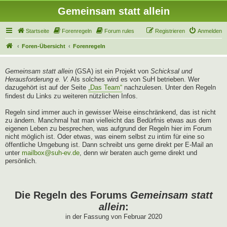
Gemeinsam statt allein
Startseite
Forenregeln
Forum rules
Registrieren
Anmelden
Foren-Übersicht
Forenregeln
Gemeinsam statt allein
(GSA) ist ein Projekt von
Schicksal und
Herausforderung e. V.
Als solches wird es von SuH betrieben. Wer
dazugehört ist auf der Seite
„Das Team“
nachzulesen. Unter den Regeln
findest du Links zu weiteren nützlichen Infos.
Regeln sind immer auch in gewisser Weise einschränkend, das ist nicht
zu ändern. Manchmal hat man vielleicht das Bedürfnis etwas aus dem
eigenen Leben zu besprechen, was aufgrund der Regeln hier im Forum
nicht möglich ist. Oder etwas, was einem selbst zu intim für eine so
öffentliche Umgebung ist. Dann schreibt uns gerne direkt per E-Mail an
unter
mailbox@suh-ev.de
, denn wir beraten auch gerne direkt und
persönlich.
Die Regeln des Forums
Gemeinsam statt
allein
:
in der Fassung von Februar 2020