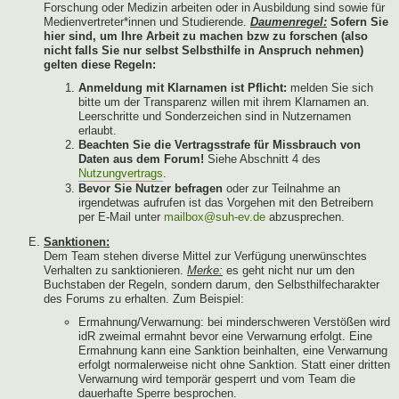
Forschung oder Medizin arbeiten oder in Ausbildung sind sowie für
Medienvertreter*innen und Studierende.
Daumenregel:
Sofern Sie
hier sind, um Ihre Arbeit zu machen bzw zu forschen (also
nicht falls Sie nur selbst Selbsthilfe in Anspruch nehmen)
gelten diese Regeln:
Anmeldung mit Klarnamen ist Pflicht:
melden Sie sich
bitte um der Transparenz willen mit ihrem Klarnamen an.
Leerschritte und Sonderzeichen sind in Nutzernamen
erlaubt.
Beachten Sie die Vertragsstrafe für Missbrauch von
Daten aus dem Forum!
Siehe Abschnitt 4 des
Nutzungvertrags
.
Bevor Sie Nutzer befragen
oder zur Teilnahme an
irgendetwas aufrufen ist das Vorgehen mit den Betreibern
per E-Mail unter
mailbox@suh-ev.de
abzusprechen.
Sanktionen:
Dem Team stehen diverse Mittel zur Verfügung unerwünschtes
Verhalten zu sanktionieren.
Merke:
es geht nicht nur um den
Buchstaben der Regeln, sondern darum, den Selbsthilfecharakter
des Forums zu erhalten. Zum Beispiel:
Ermahnung/Verwarnung: bei minderschweren Verstößen wird
idR zweimal ermahnt bevor eine Verwarnung erfolgt. Eine
Ermahnung kann eine Sanktion beinhalten, eine Verwarnung
erfolgt normalerweise nicht ohne Sanktion. Statt einer dritten
Verwarnung wird temporär gesperrt und vom Team die
dauerhafte Sperre besprochen.