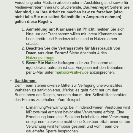
Forschung oder Medizin arbeiten oder in Ausbildung sind sowie für
Medienvertreter*innen und Studierende.
Daumenregel:
Sofern Sie
hier sind, um Ihre Arbeit zu machen bzw zu forschen (also
nicht falls Sie nur selbst Selbsthilfe in Anspruch nehmen)
gelten diese Regeln:
Anmeldung mit Klarnamen ist Pflicht:
melden Sie sich
bitte um der Transparenz willen mit ihrem Klarnamen an.
Leerschritte und Sonderzeichen sind in Nutzernamen
erlaubt.
Beachten Sie die Vertragsstrafe für Missbrauch von
Daten aus dem Forum!
Siehe Abschnitt 4 des
Nutzungvertrags
.
Bevor Sie Nutzer befragen
oder zur Teilnahme an
irgendetwas aufrufen ist das Vorgehen mit den Betreibern
per E-Mail unter
mailbox@suh-ev.de
abzusprechen.
Sanktionen:
Dem Team stehen diverse Mittel zur Verfügung unerwünschtes
Verhalten zu sanktionieren.
Merke:
es geht nicht nur um den
Buchstaben der Regeln, sondern darum, den Selbsthilfecharakter
des Forums zu erhalten. Zum Beispiel:
Ermahnung/Verwarnung: bei minderschweren Verstößen wird
idR zweimal ermahnt bevor eine Verwarnung erfolgt. Eine
Ermahnung kann eine Sanktion beinhalten, eine Verwarnung
erfolgt normalerweise nicht ohne Sanktion. Statt einer dritten
Verwarnung wird temporär gesperrt und vom Team die
dauerhafte Sperre besprochen.