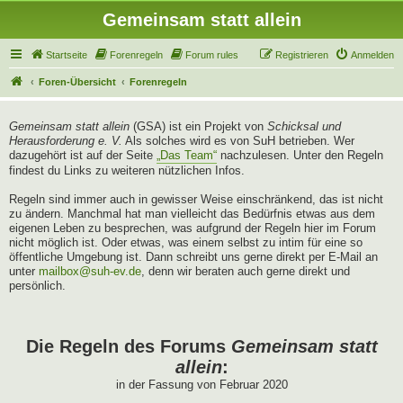
Gemeinsam statt allein
Startseite
Forenregeln
Forum rules
Registrieren
Anmelden
Foren-Übersicht
Forenregeln
Gemeinsam statt allein
(GSA) ist ein Projekt von
Schicksal und
Herausforderung e. V.
Als solches wird es von SuH betrieben. Wer
dazugehört ist auf der Seite
„Das Team“
nachzulesen. Unter den Regeln
findest du Links zu weiteren nützlichen Infos.
Regeln sind immer auch in gewisser Weise einschränkend, das ist nicht
zu ändern. Manchmal hat man vielleicht das Bedürfnis etwas aus dem
eigenen Leben zu besprechen, was aufgrund der Regeln hier im Forum
nicht möglich ist. Oder etwas, was einem selbst zu intim für eine so
öffentliche Umgebung ist. Dann schreibt uns gerne direkt per E-Mail an
unter
mailbox@suh-ev.de
, denn wir beraten auch gerne direkt und
persönlich.
Die Regeln des Forums
Gemeinsam statt
allein
:
in der Fassung von Februar 2020