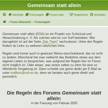
Gemeinsam statt allein
Startseite
Forenregeln
Forum rules
Registrieren
Anmelden
Foren-Übersicht
Forenregeln
Gemeinsam statt allein
(GSA) ist ein Projekt von
Schicksal und
Herausforderung e. V.
Als solches wird es von SuH betrieben. Wer
dazugehört ist auf der Seite
„Das Team“
nachzulesen. Unter den Regeln
findest du Links zu weiteren nützlichen Infos.
Regeln sind immer auch in gewisser Weise einschränkend, das ist nicht
zu ändern. Manchmal hat man vielleicht das Bedürfnis etwas aus dem
eigenen Leben zu besprechen, was aufgrund der Regeln hier im Forum
nicht möglich ist. Oder etwas, was einem selbst zu intim für eine so
öffentliche Umgebung ist. Dann schreibt uns gerne direkt per E-Mail an
unter
mailbox@suh-ev.de
, denn wir beraten auch gerne direkt und
persönlich.
Die Regeln des Forums
Gemeinsam statt
allein
:
in der Fassung von Februar 2020