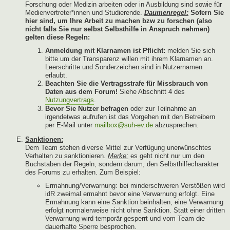
Forschung oder Medizin arbeiten oder in Ausbildung sind sowie für
Medienvertreter*innen und Studierende.
Daumenregel:
Sofern Sie
hier sind, um Ihre Arbeit zu machen bzw zu forschen (also
nicht falls Sie nur selbst Selbsthilfe in Anspruch nehmen)
gelten diese Regeln:
Anmeldung mit Klarnamen ist Pflicht:
melden Sie sich
bitte um der Transparenz willen mit ihrem Klarnamen an.
Leerschritte und Sonderzeichen sind in Nutzernamen
erlaubt.
Beachten Sie die Vertragsstrafe für Missbrauch von
Daten aus dem Forum!
Siehe Abschnitt 4 des
Nutzungvertrags
.
Bevor Sie Nutzer befragen
oder zur Teilnahme an
irgendetwas aufrufen ist das Vorgehen mit den Betreibern
per E-Mail unter
mailbox@suh-ev.de
abzusprechen.
Sanktionen:
Dem Team stehen diverse Mittel zur Verfügung unerwünschtes
Verhalten zu sanktionieren.
Merke:
es geht nicht nur um den
Buchstaben der Regeln, sondern darum, den Selbsthilfecharakter
des Forums zu erhalten. Zum Beispiel:
Ermahnung/Verwarnung: bei minderschweren Verstößen wird
idR zweimal ermahnt bevor eine Verwarnung erfolgt. Eine
Ermahnung kann eine Sanktion beinhalten, eine Verwarnung
erfolgt normalerweise nicht ohne Sanktion. Statt einer dritten
Verwarnung wird temporär gesperrt und vom Team die
dauerhafte Sperre besprochen.