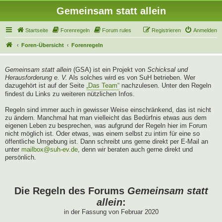
Gemeinsam statt allein
Startseite
Forenregeln
Forum rules
Registrieren
Anmelden
Foren-Übersicht
Forenregeln
Gemeinsam statt allein
(GSA) ist ein Projekt von
Schicksal und
Herausforderung e. V.
Als solches wird es von SuH betrieben. Wer
dazugehört ist auf der Seite
„Das Team“
nachzulesen. Unter den Regeln
findest du Links zu weiteren nützlichen Infos.
Regeln sind immer auch in gewisser Weise einschränkend, das ist nicht
zu ändern. Manchmal hat man vielleicht das Bedürfnis etwas aus dem
eigenen Leben zu besprechen, was aufgrund der Regeln hier im Forum
nicht möglich ist. Oder etwas, was einem selbst zu intim für eine so
öffentliche Umgebung ist. Dann schreibt uns gerne direkt per E-Mail an
unter
mailbox@suh-ev.de
, denn wir beraten auch gerne direkt und
persönlich.
Die Regeln des Forums
Gemeinsam statt
allein
:
in der Fassung von Februar 2020