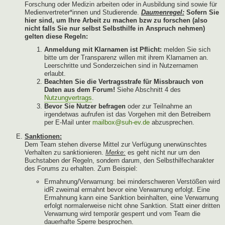
Forschung oder Medizin arbeiten oder in Ausbildung sind sowie für
Medienvertreter*innen und Studierende.
Daumenregel:
Sofern Sie
hier sind, um Ihre Arbeit zu machen bzw zu forschen (also
nicht falls Sie nur selbst Selbsthilfe in Anspruch nehmen)
gelten diese Regeln:
Anmeldung mit Klarnamen ist Pflicht:
melden Sie sich
bitte um der Transparenz willen mit ihrem Klarnamen an.
Leerschritte und Sonderzeichen sind in Nutzernamen
erlaubt.
Beachten Sie die Vertragsstrafe für Missbrauch von
Daten aus dem Forum!
Siehe Abschnitt 4 des
Nutzungvertrags
.
Bevor Sie Nutzer befragen
oder zur Teilnahme an
irgendetwas aufrufen ist das Vorgehen mit den Betreibern
per E-Mail unter
mailbox@suh-ev.de
abzusprechen.
Sanktionen:
Dem Team stehen diverse Mittel zur Verfügung unerwünschtes
Verhalten zu sanktionieren.
Merke:
es geht nicht nur um den
Buchstaben der Regeln, sondern darum, den Selbsthilfecharakter
des Forums zu erhalten. Zum Beispiel:
Ermahnung/Verwarnung: bei minderschweren Verstößen wird
idR zweimal ermahnt bevor eine Verwarnung erfolgt. Eine
Ermahnung kann eine Sanktion beinhalten, eine Verwarnung
erfolgt normalerweise nicht ohne Sanktion. Statt einer dritten
Verwarnung wird temporär gesperrt und vom Team die
dauerhafte Sperre besprochen.