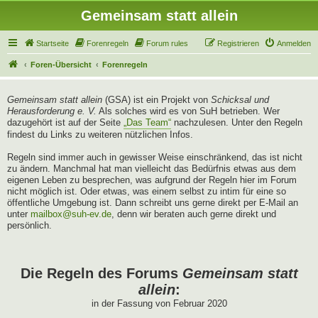
Gemeinsam statt allein
Startseite
Forenregeln
Forum rules
Registrieren
Anmelden
Foren-Übersicht
Forenregeln
Gemeinsam statt allein
(GSA) ist ein Projekt von
Schicksal und
Herausforderung e. V.
Als solches wird es von SuH betrieben. Wer
dazugehört ist auf der Seite
„Das Team“
nachzulesen. Unter den Regeln
findest du Links zu weiteren nützlichen Infos.
Regeln sind immer auch in gewisser Weise einschränkend, das ist nicht
zu ändern. Manchmal hat man vielleicht das Bedürfnis etwas aus dem
eigenen Leben zu besprechen, was aufgrund der Regeln hier im Forum
nicht möglich ist. Oder etwas, was einem selbst zu intim für eine so
öffentliche Umgebung ist. Dann schreibt uns gerne direkt per E-Mail an
unter
mailbox@suh-ev.de
, denn wir beraten auch gerne direkt und
persönlich.
Die Regeln des Forums
Gemeinsam statt
allein
:
in der Fassung von Februar 2020