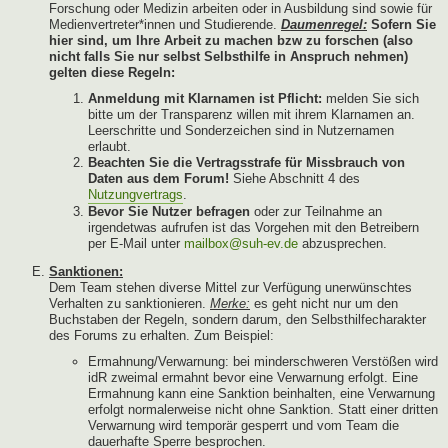
Forschung oder Medizin arbeiten oder in Ausbildung sind sowie für
Medienvertreter*innen und Studierende.
Daumenregel:
Sofern Sie
hier sind, um Ihre Arbeit zu machen bzw zu forschen (also
nicht falls Sie nur selbst Selbsthilfe in Anspruch nehmen)
gelten diese Regeln:
Anmeldung mit Klarnamen ist Pflicht:
melden Sie sich
bitte um der Transparenz willen mit ihrem Klarnamen an.
Leerschritte und Sonderzeichen sind in Nutzernamen
erlaubt.
Beachten Sie die Vertragsstrafe für Missbrauch von
Daten aus dem Forum!
Siehe Abschnitt 4 des
Nutzungvertrags
.
Bevor Sie Nutzer befragen
oder zur Teilnahme an
irgendetwas aufrufen ist das Vorgehen mit den Betreibern
per E-Mail unter
mailbox@suh-ev.de
abzusprechen.
Sanktionen:
Dem Team stehen diverse Mittel zur Verfügung unerwünschtes
Verhalten zu sanktionieren.
Merke:
es geht nicht nur um den
Buchstaben der Regeln, sondern darum, den Selbsthilfecharakter
des Forums zu erhalten. Zum Beispiel:
Ermahnung/Verwarnung: bei minderschweren Verstößen wird
idR zweimal ermahnt bevor eine Verwarnung erfolgt. Eine
Ermahnung kann eine Sanktion beinhalten, eine Verwarnung
erfolgt normalerweise nicht ohne Sanktion. Statt einer dritten
Verwarnung wird temporär gesperrt und vom Team die
dauerhafte Sperre besprochen.