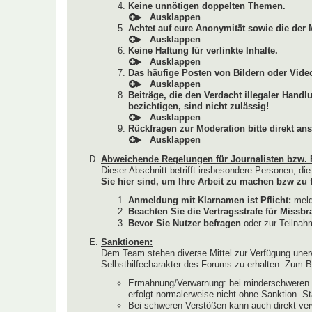
Keine unnötigen doppelten Themen.
Achtet auf eure Anonymität sowie die der 
Keine Haftung für verlinkte Inhalte.
Das häufige Posten von Bildern oder Video
Beiträge, die den Verdacht illegaler Hand
bezichtigen, sind nicht zulässig!
Rückfragen zur Moderation bitte direkt ans
Abweichende Regelungen für Journalisten bzw. 
Dieser Abschnitt betrifft insbesondere Personen, di
Sie hier sind, um Ihre Arbeit zu machen bzw zu f
Anmeldung mit Klarnamen ist Pflicht:
melde
Beachten Sie die Vertragsstrafe für Miss
Bevor Sie Nutzer befragen
oder zur Teilnahm
Sanktionen:
Dem Team stehen diverse Mittel zur Verfügung uner
Selbsthilfecharakter des Forums zu erhalten. Zum Be
Ermahnung/Verwarnung: bei minderschweren V
erfolgt normalerweise nicht ohne Sanktion. S
Bei schweren Verstößen kann auch direkt ver