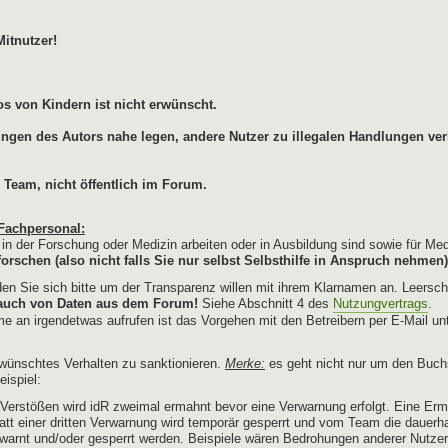
Mitnutzer!
s von Kindern ist nicht erwünscht.
lungen des Autors nahe legen, andere Nutzer zu illegalen Handlungen ver
 Team, nicht öffentlich im Forum.
Fachpersonal:
e in der Forschung oder Medizin arbeiten oder in Ausbildung sind sowie für Me
orschen (also nicht falls Sie nur selbst Selbsthilfe in Anspruch nehmen)
n Sie sich bitte um der Transparenz willen mit ihrem Klarnamen an. Leersch
brauch von Daten aus dem Forum!
Siehe Abschnitt 4 des
Nutzungvertrags
.
e an irgendetwas aufrufen ist das Vorgehen mit den Betreibern per E-Mail un
wünschtes Verhalten zu sanktionieren.
Merke:
es geht nicht nur um den Buch
ispiel:
erstößen wird idR zweimal ermahnt bevor eine Verwarnung erfolgt. Eine Erm
tatt einer dritten Verwarnung wird temporär gesperrt und vom Team die dauerh
warnt und/oder gesperrt werden. Beispiele wären Bedrohungen anderer Nutze