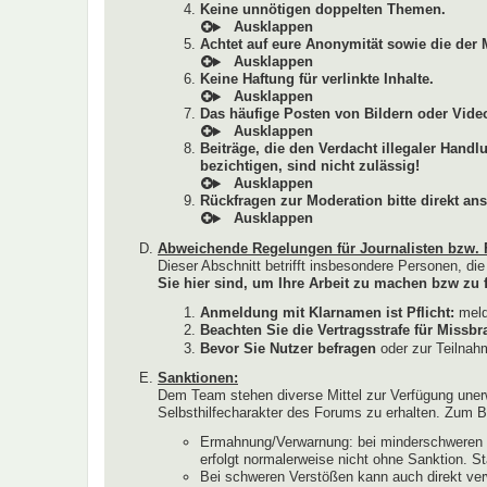
Keine unnötigen doppelten Themen.
Achtet auf eure Anonymität sowie die der 
Keine Haftung für verlinkte Inhalte.
Das häufige Posten von Bildern oder Video
Beiträge, die den Verdacht illegaler Hand
bezichtigen, sind nicht zulässig!
Rückfragen zur Moderation bitte direkt ans
Abweichende Regelungen für Journalisten bzw. 
Dieser Abschnitt betrifft insbesondere Personen, di
Sie hier sind, um Ihre Arbeit zu machen bzw zu f
Anmeldung mit Klarnamen ist Pflicht:
melde
Beachten Sie die Vertragsstrafe für Miss
Bevor Sie Nutzer befragen
oder zur Teilnahm
Sanktionen:
Dem Team stehen diverse Mittel zur Verfügung uner
Selbsthilfecharakter des Forums zu erhalten. Zum Be
Ermahnung/Verwarnung: bei minderschweren V
erfolgt normalerweise nicht ohne Sanktion. S
Bei schweren Verstößen kann auch direkt ver