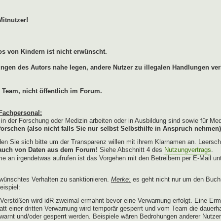
Mitnutzer!
s von Kindern ist nicht erwünscht.
lungen des Autors nahe legen, andere Nutzer zu illegalen Handlungen ver
 Team, nicht öffentlich im Forum.
Fachpersonal:
e in der Forschung oder Medizin arbeiten oder in Ausbildung sind sowie für Me
orschen (also nicht falls Sie nur selbst Selbsthilfe in Anspruch nehmen)
n Sie sich bitte um der Transparenz willen mit ihrem Klarnamen an. Leersch
brauch von Daten aus dem Forum!
Siehe Abschnitt 4 des
Nutzungvertrags
.
e an irgendetwas aufrufen ist das Vorgehen mit den Betreibern per E-Mail un
wünschtes Verhalten zu sanktionieren.
Merke:
es geht nicht nur um den Buch
ispiel:
erstößen wird idR zweimal ermahnt bevor eine Verwarnung erfolgt. Eine Erm
tatt einer dritten Verwarnung wird temporär gesperrt und vom Team die dauerh
warnt und/oder gesperrt werden. Beispiele wären Bedrohungen anderer Nutze