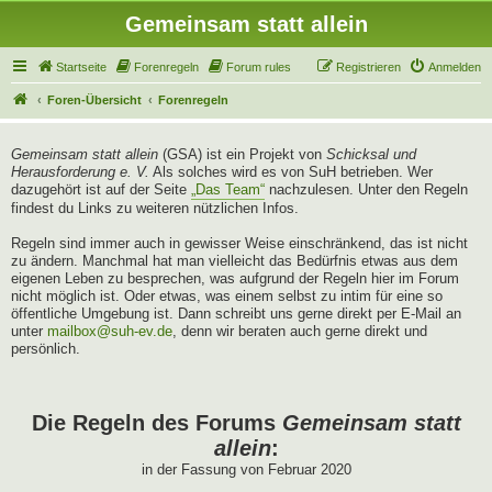
Gemeinsam statt allein
Startseite
Forenregeln
Forum rules
Registrieren
Anmelden
Foren-Übersicht
Forenregeln
Gemeinsam statt allein
(GSA) ist ein Projekt von
Schicksal und
Herausforderung e. V.
Als solches wird es von SuH betrieben. Wer
dazugehört ist auf der Seite
„Das Team“
nachzulesen. Unter den Regeln
findest du Links zu weiteren nützlichen Infos.
Regeln sind immer auch in gewisser Weise einschränkend, das ist nicht
zu ändern. Manchmal hat man vielleicht das Bedürfnis etwas aus dem
eigenen Leben zu besprechen, was aufgrund der Regeln hier im Forum
nicht möglich ist. Oder etwas, was einem selbst zu intim für eine so
öffentliche Umgebung ist. Dann schreibt uns gerne direkt per E-Mail an
unter
mailbox@suh-ev.de
, denn wir beraten auch gerne direkt und
persönlich.
Die Regeln des Forums
Gemeinsam statt
allein
:
in der Fassung von Februar 2020