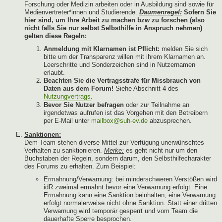
Forschung oder Medizin arbeiten oder in Ausbildung sind sowie für
Medienvertreter*innen und Studierende.
Daumenregel:
Sofern Sie
hier sind, um Ihre Arbeit zu machen bzw zu forschen (also
nicht falls Sie nur selbst Selbsthilfe in Anspruch nehmen)
gelten diese Regeln:
Anmeldung mit Klarnamen ist Pflicht:
melden Sie sich
bitte um der Transparenz willen mit ihrem Klarnamen an.
Leerschritte und Sonderzeichen sind in Nutzernamen
erlaubt.
Beachten Sie die Vertragsstrafe für Missbrauch von
Daten aus dem Forum!
Siehe Abschnitt 4 des
Nutzungvertrags
.
Bevor Sie Nutzer befragen
oder zur Teilnahme an
irgendetwas aufrufen ist das Vorgehen mit den Betreibern
per E-Mail unter
mailbox@suh-ev.de
abzusprechen.
Sanktionen:
Dem Team stehen diverse Mittel zur Verfügung unerwünschtes
Verhalten zu sanktionieren.
Merke:
es geht nicht nur um den
Buchstaben der Regeln, sondern darum, den Selbsthilfecharakter
des Forums zu erhalten. Zum Beispiel:
Ermahnung/Verwarnung: bei minderschweren Verstößen wird
idR zweimal ermahnt bevor eine Verwarnung erfolgt. Eine
Ermahnung kann eine Sanktion beinhalten, eine Verwarnung
erfolgt normalerweise nicht ohne Sanktion. Statt einer dritten
Verwarnung wird temporär gesperrt und vom Team die
dauerhafte Sperre besprochen.