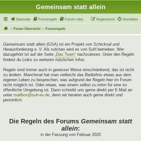
Gemeinsam statt allein
Startseite
Forenregeln
Forum rules
Registrieren
Anmelden
Foren-Übersicht
Forenregeln
Gemeinsam statt allein
(GSA) ist ein Projekt von
Schicksal und
Herausforderung e. V.
Als solches wird es von SuH betrieben. Wer
dazugehört ist auf der Seite
„Das Team“
nachzulesen. Unter den Regeln
findest du Links zu weiteren nützlichen Infos.
Regeln sind immer auch in gewisser Weise einschränkend, das ist nicht
zu ändern. Manchmal hat man vielleicht das Bedürfnis etwas aus dem
eigenen Leben zu besprechen, was aufgrund der Regeln hier im Forum
nicht möglich ist. Oder etwas, was einem selbst zu intim für eine so
öffentliche Umgebung ist. Dann schreibt uns gerne direkt per E-Mail an
unter
mailbox@suh-ev.de
, denn wir beraten auch gerne direkt und
persönlich.
Die Regeln des Forums
Gemeinsam statt
allein
:
in der Fassung von Februar 2020