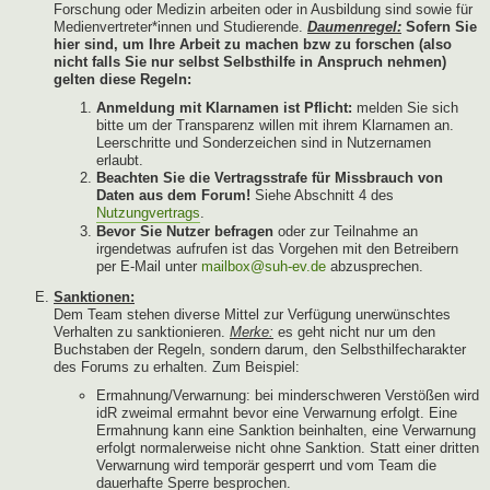
Forschung oder Medizin arbeiten oder in Ausbildung sind sowie für
Medienvertreter*innen und Studierende.
Daumenregel:
Sofern Sie
hier sind, um Ihre Arbeit zu machen bzw zu forschen (also
nicht falls Sie nur selbst Selbsthilfe in Anspruch nehmen)
gelten diese Regeln:
Anmeldung mit Klarnamen ist Pflicht:
melden Sie sich
bitte um der Transparenz willen mit ihrem Klarnamen an.
Leerschritte und Sonderzeichen sind in Nutzernamen
erlaubt.
Beachten Sie die Vertragsstrafe für Missbrauch von
Daten aus dem Forum!
Siehe Abschnitt 4 des
Nutzungvertrags
.
Bevor Sie Nutzer befragen
oder zur Teilnahme an
irgendetwas aufrufen ist das Vorgehen mit den Betreibern
per E-Mail unter
mailbox@suh-ev.de
abzusprechen.
Sanktionen:
Dem Team stehen diverse Mittel zur Verfügung unerwünschtes
Verhalten zu sanktionieren.
Merke:
es geht nicht nur um den
Buchstaben der Regeln, sondern darum, den Selbsthilfecharakter
des Forums zu erhalten. Zum Beispiel:
Ermahnung/Verwarnung: bei minderschweren Verstößen wird
idR zweimal ermahnt bevor eine Verwarnung erfolgt. Eine
Ermahnung kann eine Sanktion beinhalten, eine Verwarnung
erfolgt normalerweise nicht ohne Sanktion. Statt einer dritten
Verwarnung wird temporär gesperrt und vom Team die
dauerhafte Sperre besprochen.