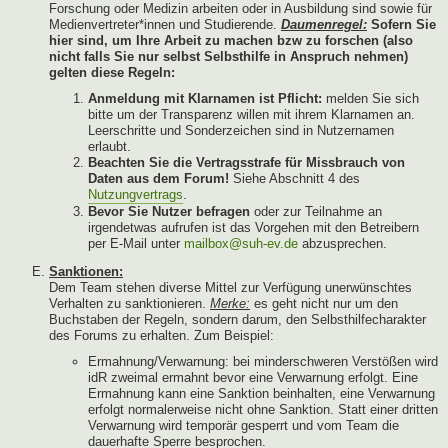
Forschung oder Medizin arbeiten oder in Ausbildung sind sowie für
Medienvertreter*innen und Studierende.
Daumenregel:
Sofern Sie
hier sind, um Ihre Arbeit zu machen bzw zu forschen (also
nicht falls Sie nur selbst Selbsthilfe in Anspruch nehmen)
gelten diese Regeln:
Anmeldung mit Klarnamen ist Pflicht:
melden Sie sich
bitte um der Transparenz willen mit ihrem Klarnamen an.
Leerschritte und Sonderzeichen sind in Nutzernamen
erlaubt.
Beachten Sie die Vertragsstrafe für Missbrauch von
Daten aus dem Forum!
Siehe Abschnitt 4 des
Nutzungvertrags
.
Bevor Sie Nutzer befragen
oder zur Teilnahme an
irgendetwas aufrufen ist das Vorgehen mit den Betreibern
per E-Mail unter
mailbox@suh-ev.de
abzusprechen.
Sanktionen:
Dem Team stehen diverse Mittel zur Verfügung unerwünschtes
Verhalten zu sanktionieren.
Merke:
es geht nicht nur um den
Buchstaben der Regeln, sondern darum, den Selbsthilfecharakter
des Forums zu erhalten. Zum Beispiel:
Ermahnung/Verwarnung: bei minderschweren Verstößen wird
idR zweimal ermahnt bevor eine Verwarnung erfolgt. Eine
Ermahnung kann eine Sanktion beinhalten, eine Verwarnung
erfolgt normalerweise nicht ohne Sanktion. Statt einer dritten
Verwarnung wird temporär gesperrt und vom Team die
dauerhafte Sperre besprochen.