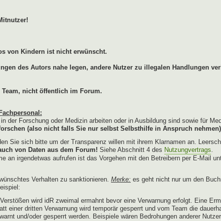
Mitnutzer!
s von Kindern ist nicht erwünscht.
lungen des Autors nahe legen, andere Nutzer zu illegalen Handlungen ver
 Team, nicht öffentlich im Forum.
Fachpersonal:
e in der Forschung oder Medizin arbeiten oder in Ausbildung sind sowie für Me
orschen (also nicht falls Sie nur selbst Selbsthilfe in Anspruch nehmen)
n Sie sich bitte um der Transparenz willen mit ihrem Klarnamen an. Leersch
brauch von Daten aus dem Forum!
Siehe Abschnitt 4 des
Nutzungvertrags
.
e an irgendetwas aufrufen ist das Vorgehen mit den Betreibern per E-Mail un
wünschtes Verhalten zu sanktionieren.
Merke:
es geht nicht nur um den Buch
ispiel:
erstößen wird idR zweimal ermahnt bevor eine Verwarnung erfolgt. Eine Erm
tatt einer dritten Verwarnung wird temporär gesperrt und vom Team die dauerh
warnt und/oder gesperrt werden. Beispiele wären Bedrohungen anderer Nutze