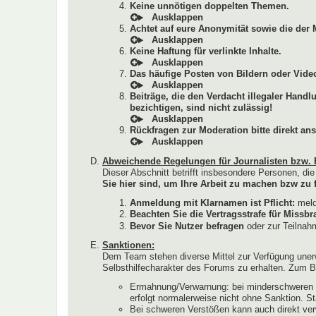
Keine unnötigen doppelten Themen.
Achtet auf eure Anonymität sowie die der 
Keine Haftung für verlinkte Inhalte.
Das häufige Posten von Bildern oder Video
Beiträge, die den Verdacht illegaler Hand
bezichtigen, sind nicht zulässig!
Rückfragen zur Moderation bitte direkt ans
Abweichende Regelungen für Journalisten bzw. 
Dieser Abschnitt betrifft insbesondere Personen, di
Sie hier sind, um Ihre Arbeit zu machen bzw zu f
Anmeldung mit Klarnamen ist Pflicht:
melde
Beachten Sie die Vertragsstrafe für Miss
Bevor Sie Nutzer befragen
oder zur Teilnahm
Sanktionen:
Dem Team stehen diverse Mittel zur Verfügung uner
Selbsthilfecharakter des Forums zu erhalten. Zum Be
Ermahnung/Verwarnung: bei minderschweren V
erfolgt normalerweise nicht ohne Sanktion. S
Bei schweren Verstößen kann auch direkt ver