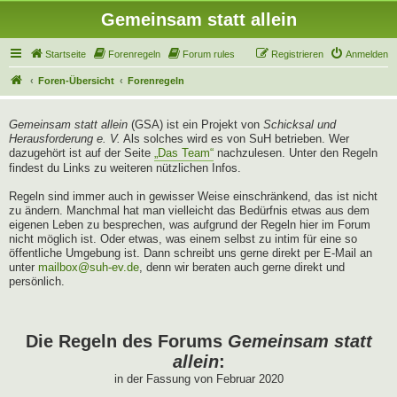
Gemeinsam statt allein
Startseite
Forenregeln
Forum rules
Registrieren
Anmelden
Foren-Übersicht
Forenregeln
Gemeinsam statt allein
(GSA) ist ein Projekt von
Schicksal und
Herausforderung e. V.
Als solches wird es von SuH betrieben. Wer
dazugehört ist auf der Seite
„Das Team“
nachzulesen. Unter den Regeln
findest du Links zu weiteren nützlichen Infos.
Regeln sind immer auch in gewisser Weise einschränkend, das ist nicht
zu ändern. Manchmal hat man vielleicht das Bedürfnis etwas aus dem
eigenen Leben zu besprechen, was aufgrund der Regeln hier im Forum
nicht möglich ist. Oder etwas, was einem selbst zu intim für eine so
öffentliche Umgebung ist. Dann schreibt uns gerne direkt per E-Mail an
unter
mailbox@suh-ev.de
, denn wir beraten auch gerne direkt und
persönlich.
Die Regeln des Forums
Gemeinsam statt
allein
:
in der Fassung von Februar 2020