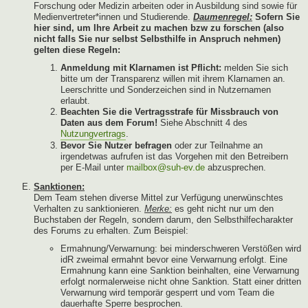
Forschung oder Medizin arbeiten oder in Ausbildung sind sowie für
Medienvertreter*innen und Studierende.
Daumenregel:
Sofern Sie
hier sind, um Ihre Arbeit zu machen bzw zu forschen (also
nicht falls Sie nur selbst Selbsthilfe in Anspruch nehmen)
gelten diese Regeln:
Anmeldung mit Klarnamen ist Pflicht:
melden Sie sich
bitte um der Transparenz willen mit ihrem Klarnamen an.
Leerschritte und Sonderzeichen sind in Nutzernamen
erlaubt.
Beachten Sie die Vertragsstrafe für Missbrauch von
Daten aus dem Forum!
Siehe Abschnitt 4 des
Nutzungvertrags
.
Bevor Sie Nutzer befragen
oder zur Teilnahme an
irgendetwas aufrufen ist das Vorgehen mit den Betreibern
per E-Mail unter
mailbox@suh-ev.de
abzusprechen.
Sanktionen:
Dem Team stehen diverse Mittel zur Verfügung unerwünschtes
Verhalten zu sanktionieren.
Merke:
es geht nicht nur um den
Buchstaben der Regeln, sondern darum, den Selbsthilfecharakter
des Forums zu erhalten. Zum Beispiel:
Ermahnung/Verwarnung: bei minderschweren Verstößen wird
idR zweimal ermahnt bevor eine Verwarnung erfolgt. Eine
Ermahnung kann eine Sanktion beinhalten, eine Verwarnung
erfolgt normalerweise nicht ohne Sanktion. Statt einer dritten
Verwarnung wird temporär gesperrt und vom Team die
dauerhafte Sperre besprochen.