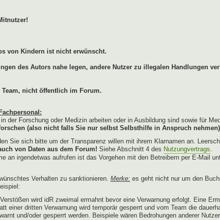
Mitnutzer!
s von Kindern ist nicht erwünscht.
lungen des Autors nahe legen, andere Nutzer zu illegalen Handlungen ver
 Team, nicht öffentlich im Forum.
Fachpersonal:
e in der Forschung oder Medizin arbeiten oder in Ausbildung sind sowie für Me
orschen (also nicht falls Sie nur selbst Selbsthilfe in Anspruch nehmen)
n Sie sich bitte um der Transparenz willen mit ihrem Klarnamen an. Leersch
brauch von Daten aus dem Forum!
Siehe Abschnitt 4 des
Nutzungvertrags
.
e an irgendetwas aufrufen ist das Vorgehen mit den Betreibern per E-Mail un
wünschtes Verhalten zu sanktionieren.
Merke:
es geht nicht nur um den Buch
ispiel:
erstößen wird idR zweimal ermahnt bevor eine Verwarnung erfolgt. Eine Erm
tatt einer dritten Verwarnung wird temporär gesperrt und vom Team die dauerh
warnt und/oder gesperrt werden. Beispiele wären Bedrohungen anderer Nutze