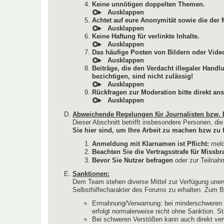
Keine unnötigen doppelten Themen.
Achtet auf eure Anonymität sowie die der 
Keine Haftung für verlinkte Inhalte.
Das häufige Posten von Bildern oder Video
Beiträge, die den Verdacht illegaler Hand
bezichtigen, sind nicht zulässig!
Rückfragen zur Moderation bitte direkt ans
Abweichende Regelungen für Journalisten bzw. 
Dieser Abschnitt betrifft insbesondere Personen, di
Sie hier sind, um Ihre Arbeit zu machen bzw zu f
Anmeldung mit Klarnamen ist Pflicht:
melde
Beachten Sie die Vertragsstrafe für Miss
Bevor Sie Nutzer befragen
oder zur Teilnahm
Sanktionen:
Dem Team stehen diverse Mittel zur Verfügung uner
Selbsthilfecharakter des Forums zu erhalten. Zum Be
Ermahnung/Verwarnung: bei minderschweren V
erfolgt normalerweise nicht ohne Sanktion. S
Bei schweren Verstößen kann auch direkt ver