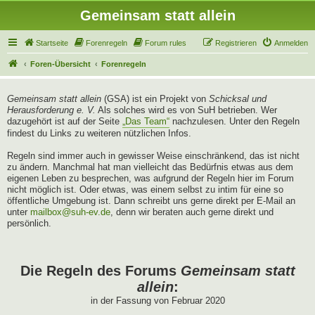
Gemeinsam statt allein
Startseite
Forenregeln
Forum rules
Registrieren
Anmelden
Foren-Übersicht
Forenregeln
Gemeinsam statt allein
(GSA) ist ein Projekt von
Schicksal und
Herausforderung e. V.
Als solches wird es von SuH betrieben. Wer
dazugehört ist auf der Seite
„Das Team“
nachzulesen. Unter den Regeln
findest du Links zu weiteren nützlichen Infos.
Regeln sind immer auch in gewisser Weise einschränkend, das ist nicht
zu ändern. Manchmal hat man vielleicht das Bedürfnis etwas aus dem
eigenen Leben zu besprechen, was aufgrund der Regeln hier im Forum
nicht möglich ist. Oder etwas, was einem selbst zu intim für eine so
öffentliche Umgebung ist. Dann schreibt uns gerne direkt per E-Mail an
unter
mailbox@suh-ev.de
, denn wir beraten auch gerne direkt und
persönlich.
Die Regeln des Forums
Gemeinsam statt
allein
:
in der Fassung von Februar 2020