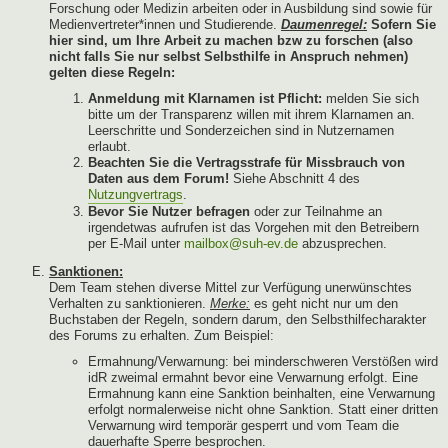
Forschung oder Medizin arbeiten oder in Ausbildung sind sowie für
Medienvertreter*innen und Studierende.
Daumenregel:
Sofern Sie
hier sind, um Ihre Arbeit zu machen bzw zu forschen (also
nicht falls Sie nur selbst Selbsthilfe in Anspruch nehmen)
gelten diese Regeln:
Anmeldung mit Klarnamen ist Pflicht:
melden Sie sich
bitte um der Transparenz willen mit ihrem Klarnamen an.
Leerschritte und Sonderzeichen sind in Nutzernamen
erlaubt.
Beachten Sie die Vertragsstrafe für Missbrauch von
Daten aus dem Forum!
Siehe Abschnitt 4 des
Nutzungvertrags
.
Bevor Sie Nutzer befragen
oder zur Teilnahme an
irgendetwas aufrufen ist das Vorgehen mit den Betreibern
per E-Mail unter
mailbox@suh-ev.de
abzusprechen.
Sanktionen:
Dem Team stehen diverse Mittel zur Verfügung unerwünschtes
Verhalten zu sanktionieren.
Merke:
es geht nicht nur um den
Buchstaben der Regeln, sondern darum, den Selbsthilfecharakter
des Forums zu erhalten. Zum Beispiel:
Ermahnung/Verwarnung: bei minderschweren Verstößen wird
idR zweimal ermahnt bevor eine Verwarnung erfolgt. Eine
Ermahnung kann eine Sanktion beinhalten, eine Verwarnung
erfolgt normalerweise nicht ohne Sanktion. Statt einer dritten
Verwarnung wird temporär gesperrt und vom Team die
dauerhafte Sperre besprochen.