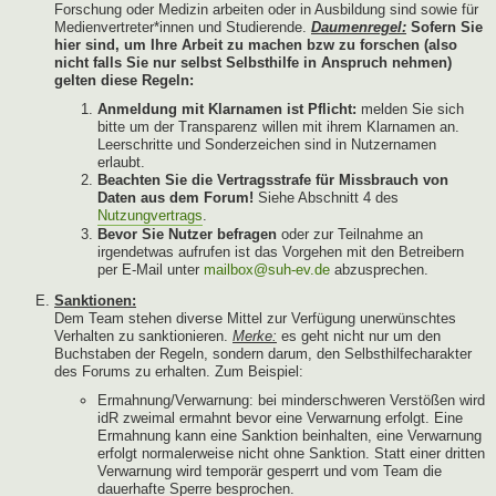
Forschung oder Medizin arbeiten oder in Ausbildung sind sowie für
Medienvertreter*innen und Studierende.
Daumenregel:
Sofern Sie
hier sind, um Ihre Arbeit zu machen bzw zu forschen (also
nicht falls Sie nur selbst Selbsthilfe in Anspruch nehmen)
gelten diese Regeln:
Anmeldung mit Klarnamen ist Pflicht:
melden Sie sich
bitte um der Transparenz willen mit ihrem Klarnamen an.
Leerschritte und Sonderzeichen sind in Nutzernamen
erlaubt.
Beachten Sie die Vertragsstrafe für Missbrauch von
Daten aus dem Forum!
Siehe Abschnitt 4 des
Nutzungvertrags
.
Bevor Sie Nutzer befragen
oder zur Teilnahme an
irgendetwas aufrufen ist das Vorgehen mit den Betreibern
per E-Mail unter
mailbox@suh-ev.de
abzusprechen.
Sanktionen:
Dem Team stehen diverse Mittel zur Verfügung unerwünschtes
Verhalten zu sanktionieren.
Merke:
es geht nicht nur um den
Buchstaben der Regeln, sondern darum, den Selbsthilfecharakter
des Forums zu erhalten. Zum Beispiel:
Ermahnung/Verwarnung: bei minderschweren Verstößen wird
idR zweimal ermahnt bevor eine Verwarnung erfolgt. Eine
Ermahnung kann eine Sanktion beinhalten, eine Verwarnung
erfolgt normalerweise nicht ohne Sanktion. Statt einer dritten
Verwarnung wird temporär gesperrt und vom Team die
dauerhafte Sperre besprochen.