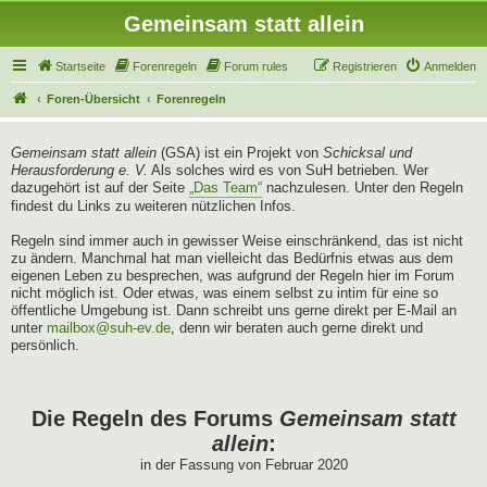
Gemeinsam statt allein
Startseite
Forenregeln
Forum rules
Registrieren
Anmelden
Foren-Übersicht
Forenregeln
Gemeinsam statt allein
(GSA) ist ein Projekt von
Schicksal und
Herausforderung e. V.
Als solches wird es von SuH betrieben. Wer
dazugehört ist auf der Seite
„Das Team“
nachzulesen. Unter den Regeln
findest du Links zu weiteren nützlichen Infos.
Regeln sind immer auch in gewisser Weise einschränkend, das ist nicht
zu ändern. Manchmal hat man vielleicht das Bedürfnis etwas aus dem
eigenen Leben zu besprechen, was aufgrund der Regeln hier im Forum
nicht möglich ist. Oder etwas, was einem selbst zu intim für eine so
öffentliche Umgebung ist. Dann schreibt uns gerne direkt per E-Mail an
unter
mailbox@suh-ev.de
, denn wir beraten auch gerne direkt und
persönlich.
Die Regeln des Forums
Gemeinsam statt
allein
:
in der Fassung von Februar 2020