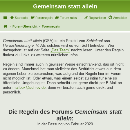
Gemeinsam statt allein
Startseite
Forenregeln
Forum rules
Registrieren
Anmelden
Foren-Übersicht
Forenregeln
Gemeinsam statt allein
(GSA) ist ein Projekt von
Schicksal und
Herausforderung e. V.
Als solches wird es von SuH betrieben. Wer
dazugehört ist auf der Seite
„Das Team“
nachzulesen. Unter den Regeln
findest du Links zu weiteren nützlichen Infos.
Regeln sind immer auch in gewisser Weise einschränkend, das ist nicht
zu ändern. Manchmal hat man vielleicht das Bedürfnis etwas aus dem
eigenen Leben zu besprechen, was aufgrund der Regeln hier im Forum
nicht möglich ist. Oder etwas, was einem selbst zu intim für eine so
öffentliche Umgebung ist. Dann schreibt uns gerne direkt per E-Mail an
unter
mailbox@suh-ev.de
, denn wir beraten auch gerne direkt und
persönlich.
Die Regeln des Forums
Gemeinsam statt
allein
:
in der Fassung von Februar 2020