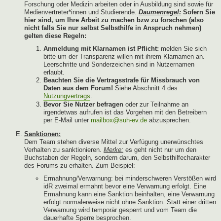
Forschung oder Medizin arbeiten oder in Ausbildung sind sowie für
Medienvertreter*innen und Studierende.
Daumenregel:
Sofern Sie
hier sind, um Ihre Arbeit zu machen bzw zu forschen (also
nicht falls Sie nur selbst Selbsthilfe in Anspruch nehmen)
gelten diese Regeln:
Anmeldung mit Klarnamen ist Pflicht:
melden Sie sich
bitte um der Transparenz willen mit ihrem Klarnamen an.
Leerschritte und Sonderzeichen sind in Nutzernamen
erlaubt.
Beachten Sie die Vertragsstrafe für Missbrauch von
Daten aus dem Forum!
Siehe Abschnitt 4 des
Nutzungvertrags
.
Bevor Sie Nutzer befragen
oder zur Teilnahme an
irgendetwas aufrufen ist das Vorgehen mit den Betreibern
per E-Mail unter
mailbox@suh-ev.de
abzusprechen.
Sanktionen:
Dem Team stehen diverse Mittel zur Verfügung unerwünschtes
Verhalten zu sanktionieren.
Merke:
es geht nicht nur um den
Buchstaben der Regeln, sondern darum, den Selbsthilfecharakter
des Forums zu erhalten. Zum Beispiel:
Ermahnung/Verwarnung: bei minderschweren Verstößen wird
idR zweimal ermahnt bevor eine Verwarnung erfolgt. Eine
Ermahnung kann eine Sanktion beinhalten, eine Verwarnung
erfolgt normalerweise nicht ohne Sanktion. Statt einer dritten
Verwarnung wird temporär gesperrt und vom Team die
dauerhafte Sperre besprochen.