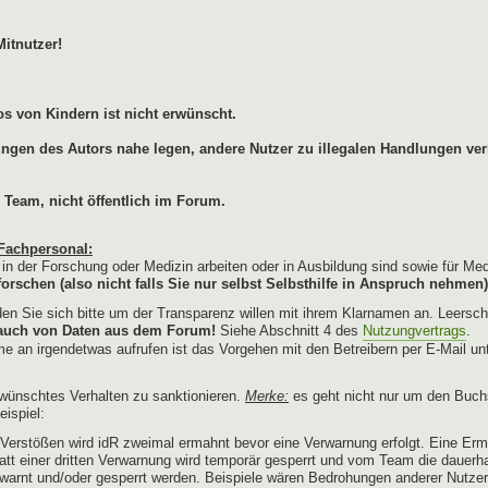
Mitnutzer!
s von Kindern ist nicht erwünscht.
lungen des Autors nahe legen, andere Nutzer zu illegalen Handlungen ver
 Team, nicht öffentlich im Forum.
Fachpersonal:
e in der Forschung oder Medizin arbeiten oder in Ausbildung sind sowie für Me
orschen (also nicht falls Sie nur selbst Selbsthilfe in Anspruch nehmen)
n Sie sich bitte um der Transparenz willen mit ihrem Klarnamen an. Leersch
brauch von Daten aus dem Forum!
Siehe Abschnitt 4 des
Nutzungvertrags
.
e an irgendetwas aufrufen ist das Vorgehen mit den Betreibern per E-Mail un
wünschtes Verhalten zu sanktionieren.
Merke:
es geht nicht nur um den Buch
ispiel:
erstößen wird idR zweimal ermahnt bevor eine Verwarnung erfolgt. Eine Erm
tatt einer dritten Verwarnung wird temporär gesperrt und vom Team die dauerh
warnt und/oder gesperrt werden. Beispiele wären Bedrohungen anderer Nutze