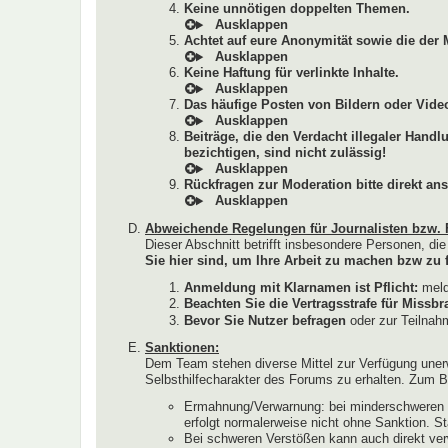
Keine unnötigen doppelten Themen.
Achtet auf eure Anonymität sowie die der 
Keine Haftung für verlinkte Inhalte.
Das häufige Posten von Bildern oder Video
Beiträge, die den Verdacht illegaler Hand
bezichtigen, sind nicht zulässig!
Rückfragen zur Moderation bitte direkt ans
Abweichende Regelungen für Journalisten bzw. 
Dieser Abschnitt betrifft insbesondere Personen, di
Sie hier sind, um Ihre Arbeit zu machen bzw zu f
Anmeldung mit Klarnamen ist Pflicht:
melde
Beachten Sie die Vertragsstrafe für Miss
Bevor Sie Nutzer befragen
oder zur Teilnahm
Sanktionen:
Dem Team stehen diverse Mittel zur Verfügung uner
Selbsthilfecharakter des Forums zu erhalten. Zum Be
Ermahnung/Verwarnung: bei minderschweren V
erfolgt normalerweise nicht ohne Sanktion. S
Bei schweren Verstößen kann auch direkt ver