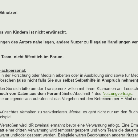
Mitnutzer!
s von Kindern ist nicht erwünscht.
lungen des Autors nahe legen, andere Nutzer zu illegalen Handlungen ver
 Team, nicht öffentlich im Forum.
Fachpersonal:
e in der Forschung oder Medizin arbeiten oder in Ausbildung sind sowie für Me
orschen (also nicht falls Sie nur selbst Selbsthilfe in Anspruch nehmen)
n Sie sich bitte um der Transparenz willen mit ihrem Klarnamen an. Leersch
brauch von Daten aus dem Forum!
Siehe Abschnitt 4 des
Nutzungvertrags
.
e an irgendetwas aufrufen ist das Vorgehen mit den Betreibern per E-Mail un
wünschtes Verhalten zu sanktionieren.
Merke:
es geht nicht nur um den Buch
ispiel:
erstößen wird idR zweimal ermahnt bevor eine Verwarnung erfolgt. Eine Erm
tatt einer dritten Verwarnung wird temporär gesperrt und vom Team die dauerh
warnt und/oder gesperrt werden. Beispiele wären Bedrohungen anderer Nutze