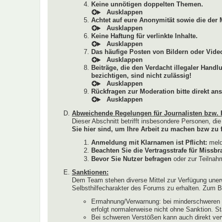
Keine unnötigen doppelten Themen.
Achtet auf eure Anonymität sowie die der 
Keine Haftung für verlinkte Inhalte.
Das häufige Posten von Bildern oder Video
Beiträge, die den Verdacht illegaler Hand
bezichtigen, sind nicht zulässig!
Rückfragen zur Moderation bitte direkt ans
Abweichende Regelungen für Journalisten bzw. 
Dieser Abschnitt betrifft insbesondere Personen, di
Sie hier sind, um Ihre Arbeit zu machen bzw zu f
Anmeldung mit Klarnamen ist Pflicht:
melde
Beachten Sie die Vertragsstrafe für Miss
Bevor Sie Nutzer befragen
oder zur Teilnahm
Sanktionen:
Dem Team stehen diverse Mittel zur Verfügung uner
Selbsthilfecharakter des Forums zu erhalten. Zum Be
Ermahnung/Verwarnung: bei minderschweren V
erfolgt normalerweise nicht ohne Sanktion. S
Bei schweren Verstößen kann auch direkt ver