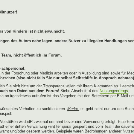
Mitnutzer!
s von Kindern ist nicht erwünscht.
lungen des Autors nahe legen, andere Nutzer zu illegalen Handlungen ver
 Team, nicht öffentlich im Forum.
Fachpersonal:
e in der Forschung oder Medizin arbeiten oder in Ausbildung sind sowie für Me
orschen (also nicht falls Sie nur selbst Selbsthilfe in Anspruch nehmen)
n Sie sich bitte um der Transparenz willen mit ihrem Klarnamen an. Leersch
brauch von Daten aus dem Forum!
Siehe Abschnitt 4 des
Nutzungvertrags
.
e an irgendetwas aufrufen ist das Vorgehen mit den Betreibern per E-Mail un
wünschtes Verhalten zu sanktionieren.
Merke:
es geht nicht nur um den Buch
ispiel:
erstößen wird idR zweimal ermahnt bevor eine Verwarnung erfolgt. Eine Erm
tatt einer dritten Verwarnung wird temporär gesperrt und vom Team die dauerh
warnt und/oder gesperrt werden. Beispiele wären Bedrohungen anderer Nutze