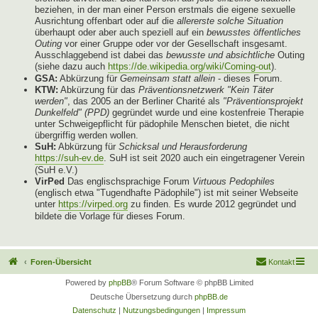
beziehen, in der man einer Person erstmals die eigene sexuelle
Ausrichtung offenbart oder auf die
allererste solche Situation
überhaupt oder aber auch speziell auf ein
bewusstes öffentliches
Outing
vor einer Gruppe oder vor der Gesellschaft insgesamt.
Ausschlaggebend ist dabei das
bewusste und absichtliche
Outing
(siehe dazu auch
https://de.wikipedia.org/wiki/Coming-out
).
GSA:
Abkürzung für
Gemeinsam statt allein
- dieses Forum.
KTW:
Abkürzung für das
Präventionsnetzwerk "Kein Täter
werden"
, das 2005 an der Berliner Charité als
"Präventionsprojekt
Dunkelfeld" (PPD)
gegründet wurde und eine kostenfreie Therapie
unter Schweigepflicht für pädophile Menschen bietet, die nicht
übergriffig werden wollen.
SuH:
Abkürzung für
Schicksal und Herausforderung
https://suh-ev.de
. SuH ist seit 2020 auch ein eingetragener Verein
(SuH e.V.)
VirPed
Das englischsprachige Forum
Virtuous Pedophiles
(englisch etwa "Tugendhafte Pädophile") ist mit seiner Webseite
unter
https://virped.org
zu finden. Es wurde 2012 gegründet und
bildete die Vorlage für dieses Forum.
Foren-Übersicht
Kontakt
Powered by
phpBB
® Forum Software © phpBB Limited
Deutsche Übersetzung durch
phpBB.de
Datenschutz
|
Nutzungsbedingungen
|
Impressum