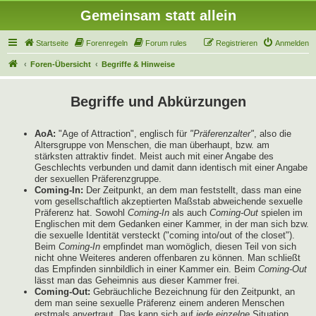
Gemeinsam statt allein
Startseite
Forenregeln
Forum rules
Registrieren
Anmelden
Foren-Übersicht
Begriffe & Hinweise
Begriffe und Abkürzungen
AoA:
"Age of Attraction", englisch für
"Präferenzalter"
, also die
Altersgruppe von Menschen, die man überhaupt, bzw. am
stärksten attraktiv findet. Meist auch mit einer Angabe des
Geschlechts verbunden und damit dann identisch mit einer Angabe
der sexuellen Präferenzgruppe.
Coming-In:
Der Zeitpunkt, an dem man feststellt, dass man eine
vom gesellschaftlich akzeptierten Maßstab abweichende sexuelle
Präferenz hat. Sowohl
Coming-In
als auch
Coming-Out
spielen im
Englischen mit dem Gedanken einer Kammer, in der man sich bzw.
die sexuelle Identität versteckt ("coming into/out of the closet").
Beim
Coming-In
empfindet man womöglich, diesen Teil von sich
nicht ohne Weiteres anderen offenbaren zu können. Man schließt
das Empfinden sinnbildlich in einer Kammer ein. Beim
Coming-Out
lässt man das Geheimnis aus dieser Kammer frei.
Coming-Out:
Gebräuchliche Bezeichnung für den Zeitpunkt, an
dem man seine sexuelle Präferenz einem anderen Menschen
erstmals anvertraut. Das kann sich auf
jede einzelne
Situation