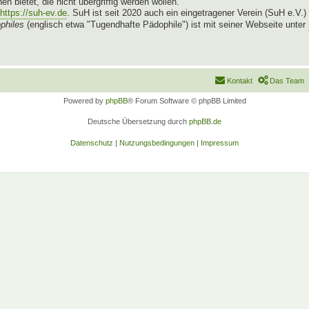
n bietet, die nicht übergriffig werden wollen.
https://suh-ev.de
. SuH ist seit 2020 auch ein eingetragener Verein (SuH e.V.)
philes
(englisch etwa "Tugendhafte Pädophile") ist mit seiner Webseite unter
Kontakt
Das Team
Powered by
phpBB
® Forum Software © phpBB Limited
Deutsche Übersetzung durch
phpBB.de
Datenschutz
|
Nutzungsbedingungen
|
Impressum