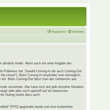
Registrieren
Anmelden
 attraktiv findet. Meist auch mit einer Angabe des
lle Präferenz hat. Sowohl
Coming-In
als auch
Coming-Out
 the closet"). Beim
Coming-In
empfindet man womöglich,
r ein. Beim
Coming-Out
lässt man das Geheimnis aus
mals anvertraut. Das kann sich auf
jede einzelne
Situation
aupt oder aber auch speziell auf ein
bewusstes
che
Outing (siehe dazu auch
elfeld" (PPD)
gegründet wurde und eine kostenfreie