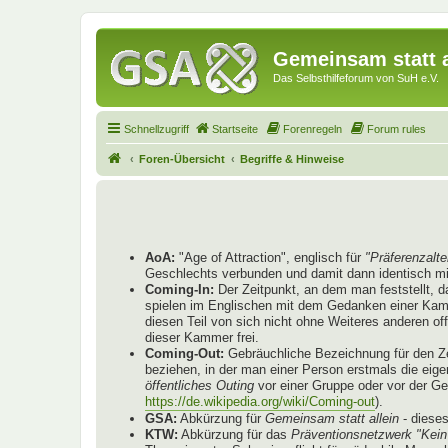
Gemeinsam statt a
Das Selbsthilfeforum von SuH e.V.
Schnellzugriff
Startseite
Forenregeln
Forum rules
Foren-Übersicht
Begriffe & Hinweise
AoA:
"Age of Attraction", englisch für
"Präferenzalte
Geschlechts verbunden und damit dann identisch mi
Coming-In:
Der Zeitpunkt, an dem man feststellt, 
spielen im Englischen mit dem Gedanken einer Kammer
diesen Teil von sich nicht ohne Weiteres anderen o
dieser Kammer frei.
Coming-Out:
Gebräuchliche Bezeichnung für den Ze
beziehen, in der man einer Person erstmals die eige
öffentliches Outing
vor einer Gruppe oder vor der G
https://de.wikipedia.org/wiki/Coming-out
).
GSA:
Abkürzung für
Gemeinsam statt allein
- diese
KTW:
Abkürzung für das
Präventionsnetzwerk "Kein