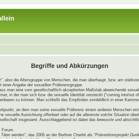
llein
Begriffe und Abkürzungen
r"
, also die Altersgruppe von Menschen, die man überhaupt, bzw. am stärksten
t einer Angabe der sexuellen Präferenzgruppe.
dass man eine vom gesellschaftlich akzeptierten Maßstab abweichende sexue
, in der man sich bzw. die sexuelle Identität versteckt ("coming into/out of
ffenbaren zu können. Man schließt das Empfinden sinnbildlich in einer Kamme
itpunkt, an dem man seine sexuelle Präferenz einem anderen Menschen erst
ne sexuelle Ausrichtung offenbart oder auf die
allererste solche Situation
überh
esellschaft insgesamt. Ausschlaggebend ist dabei das
bewusste und absichtli
s Forum.
 Täter werden"
, das 2005 an der Berliner Charité als
"Präventionsprojekt Dunk