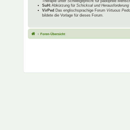
Therapie unter Schweigepflicht für pädophile Mensche
SuH:
Abkürzung für
Schicksal und Herausforderung
VirPed
Das englischsprachige Forum
Virtuous Pedo
bildete die Vorlage für dieses Forum.
Foren-Übersicht