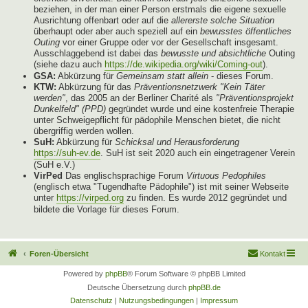
beziehen, in der man einer Person erstmals die eigene sexuelle
Ausrichtung offenbart oder auf die
allererste solche Situation
überhaupt oder aber auch speziell auf ein
bewusstes öffentliches
Outing
vor einer Gruppe oder vor der Gesellschaft insgesamt.
Ausschlaggebend ist dabei das
bewusste und absichtliche
Outing
(siehe dazu auch
https://de.wikipedia.org/wiki/Coming-out
).
GSA:
Abkürzung für
Gemeinsam statt allein
- dieses Forum.
KTW:
Abkürzung für das
Präventionsnetzwerk "Kein Täter
werden"
, das 2005 an der Berliner Charité als
"Präventionsprojekt
Dunkelfeld" (PPD)
gegründet wurde und eine kostenfreie Therapie
unter Schweigepflicht für pädophile Menschen bietet, die nicht
übergriffig werden wollen.
SuH:
Abkürzung für
Schicksal und Herausforderung
https://suh-ev.de
. SuH ist seit 2020 auch ein eingetragener Verein
(SuH e.V.)
VirPed
Das englischsprachige Forum
Virtuous Pedophiles
(englisch etwa "Tugendhafte Pädophile") ist mit seiner Webseite
unter
https://virped.org
zu finden. Es wurde 2012 gegründet und
bildete die Vorlage für dieses Forum.
Foren-Übersicht
Kontakt
Powered by
phpBB
® Forum Software © phpBB Limited
Deutsche Übersetzung durch
phpBB.de
Datenschutz
|
Nutzungsbedingungen
|
Impressum