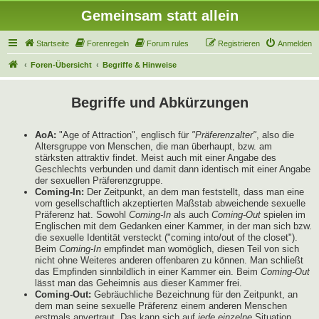
Gemeinsam statt allein
Startseite
Forenregeln
Forum rules
Registrieren
Anmelden
Foren-Übersicht
Begriffe & Hinweise
Begriffe und Abkürzungen
AoA:
"Age of Attraction", englisch für
"Präferenzalter"
, also die
Altersgruppe von Menschen, die man überhaupt, bzw. am
stärksten attraktiv findet. Meist auch mit einer Angabe des
Geschlechts verbunden und damit dann identisch mit einer Angabe
der sexuellen Präferenzgruppe.
Coming-In:
Der Zeitpunkt, an dem man feststellt, dass man eine
vom gesellschaftlich akzeptierten Maßstab abweichende sexuelle
Präferenz hat. Sowohl
Coming-In
als auch
Coming-Out
spielen im
Englischen mit dem Gedanken einer Kammer, in der man sich bzw.
die sexuelle Identität versteckt ("coming into/out of the closet").
Beim
Coming-In
empfindet man womöglich, diesen Teil von sich
nicht ohne Weiteres anderen offenbaren zu können. Man schließt
das Empfinden sinnbildlich in einer Kammer ein. Beim
Coming-Out
lässt man das Geheimnis aus dieser Kammer frei.
Coming-Out:
Gebräuchliche Bezeichnung für den Zeitpunkt, an
dem man seine sexuelle Präferenz einem anderen Menschen
erstmals anvertraut. Das kann sich auf
jede einzelne
Situation