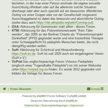
beziehen, in der man einer Person erstmals die eigene sexuelle
Ausrichtung offenbart oder auf die
allererste solche Situation
überhaupt oder aber auch speziell auf ein
bewusstes öffentliches
Outing
vor einer Gruppe oder vor der Gesellschaft insgesamt.
Ausschlaggebend ist dabei das
bewusste und absichtliche
Outing
(siehe dazu auch
https://de.wikipedia.org/wiki/Coming-out
).
GSA:
Abkürzung für
Gemeinsam statt allein
- dieses Forum.
KTW:
Abkürzung für das
Präventionsnetzwerk "Kein Täter
werden"
, das 2005 an der Berliner Charité als
"Präventionsprojekt
Dunkelfeld" (PPD)
gegründet wurde und eine kostenfreie Therapie
unter Schweigepflicht für pädophile Menschen bietet, die nicht
übergriffig werden wollen.
SuH:
Abkürzung für
Schicksal und Herausforderung
https://suh-ev.de
. SuH ist seit 2020 auch ein eingetragener Verein
(SuH e.V.)
VirPed
Das englischsprachige Forum
Virtuous Pedophiles
(englisch etwa "Tugendhafte Pädophile") ist mit seiner Webseite
unter
https://virped.org
zu finden. Es wurde 2012 gegründet und
bildete die Vorlage für dieses Forum.
Foren-Übersicht
Kontakt
Powered by
phpBB
® Forum Software © phpBB Limited
Deutsche Übersetzung durch
phpBB.de
Datenschutz
|
Nutzungsbedingungen
|
Impressum