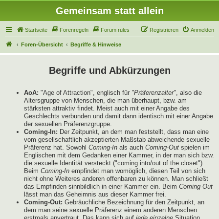
Gemeinsam statt allein
Startseite
Forenregeln
Forum rules
Registrieren
Anmelden
Foren-Übersicht
Begriffe & Hinweise
Begriffe und Abkürzungen
AoA:
"Age of Attraction", englisch für
"Präferenzalter"
, also die
Altersgruppe von Menschen, die man überhaupt, bzw. am
stärksten attraktiv findet. Meist auch mit einer Angabe des
Geschlechts verbunden und damit dann identisch mit einer Angabe
der sexuellen Präferenzgruppe.
Coming-In:
Der Zeitpunkt, an dem man feststellt, dass man eine
vom gesellschaftlich akzeptierten Maßstab abweichende sexuelle
Präferenz hat. Sowohl
Coming-In
als auch
Coming-Out
spielen im
Englischen mit dem Gedanken einer Kammer, in der man sich bzw.
die sexuelle Identität versteckt ("coming into/out of the closet").
Beim
Coming-In
empfindet man womöglich, diesen Teil von sich
nicht ohne Weiteres anderen offenbaren zu können. Man schließt
das Empfinden sinnbildlich in einer Kammer ein. Beim
Coming-Out
lässt man das Geheimnis aus dieser Kammer frei.
Coming-Out:
Gebräuchliche Bezeichnung für den Zeitpunkt, an
dem man seine sexuelle Präferenz einem anderen Menschen
erstmals anvertraut. Das kann sich auf
jede einzelne
Situation