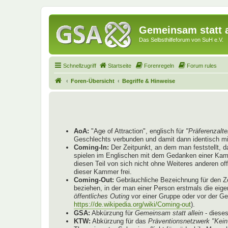
Gemeinsam statt a
Das Selbsthilfeforum von SuH e.V.
Schnellzugriff
Startseite
Forenregeln
Forum rules
Foren-Übersicht
Begriffe & Hinweise
AoA:
"Age of Attraction", englisch für
"Präferenzalte
Geschlechts verbunden und damit dann identisch mi
Coming-In:
Der Zeitpunkt, an dem man feststellt, 
spielen im Englischen mit dem Gedanken einer Kammer
diesen Teil von sich nicht ohne Weiteres anderen o
dieser Kammer frei.
Coming-Out:
Gebräuchliche Bezeichnung für den Ze
beziehen, in der man einer Person erstmals die eige
öffentliches Outing
vor einer Gruppe oder vor der G
https://de.wikipedia.org/wiki/Coming-out
).
GSA:
Abkürzung für
Gemeinsam statt allein
- diese
KTW:
Abkürzung für das
Präventionsnetzwerk "Kein