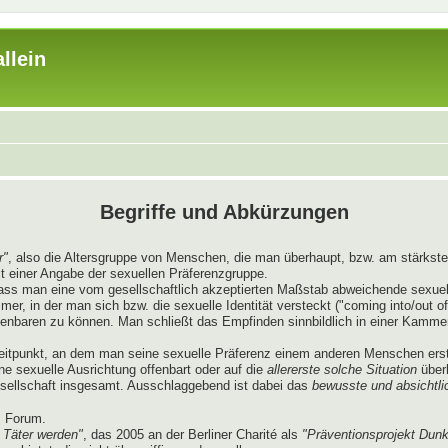
llein
Begriffe und Abkürzungen
r"
, also die Altersgruppe von Menschen, die man überhaupt, bzw. am stärksten
t einer Angabe der sexuellen Präferenzgruppe.
dass man eine vom gesellschaftlich akzeptierten Maßstab abweichende sexue
, in der man sich bzw. die sexuelle Identität versteckt ("coming into/out of
ffenbaren zu können. Man schließt das Empfinden sinnbildlich in einer Kamme
itpunkt, an dem man seine sexuelle Präferenz einem anderen Menschen erst
ne sexuelle Ausrichtung offenbart oder auf die
allererste solche Situation
überh
esellschaft insgesamt. Ausschlaggebend ist dabei das
bewusste und absichtli
s Forum.
 Täter werden"
, das 2005 an der Berliner Charité als
"Präventionsprojekt Dunk