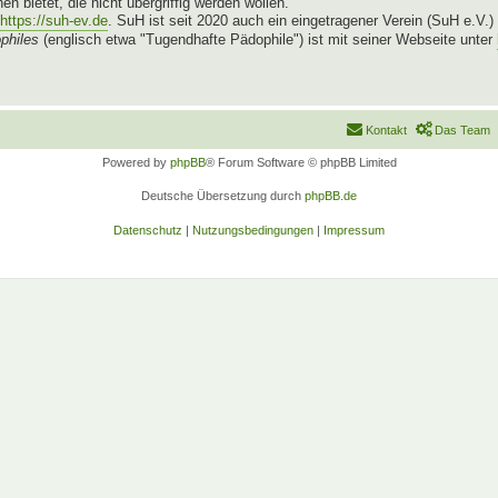
n bietet, die nicht übergriffig werden wollen.
https://suh-ev.de
. SuH ist seit 2020 auch ein eingetragener Verein (SuH e.V.)
philes
(englisch etwa "Tugendhafte Pädophile") ist mit seiner Webseite unter
Kontakt
Das Team
Powered by
phpBB
® Forum Software © phpBB Limited
Deutsche Übersetzung durch
phpBB.de
Datenschutz
|
Nutzungsbedingungen
|
Impressum