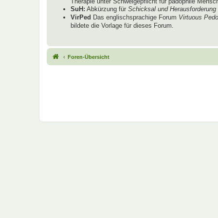
Therapie unter Schweigepflicht für pädophile Mensche
SuH:
Abkürzung für
Schicksal und Herausforderung
VirPed
Das englischsprachige Forum
Virtuous Pedo
bildete die Vorlage für dieses Forum.
Foren-Übersicht