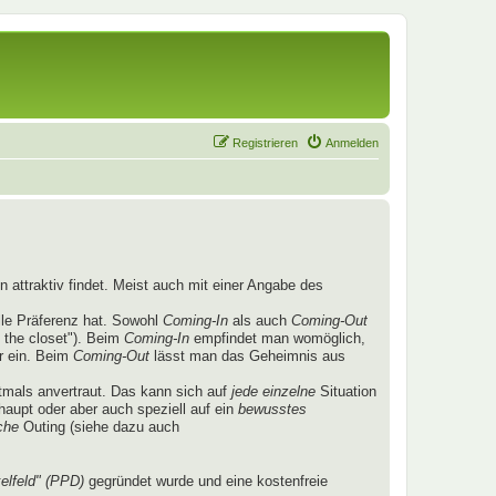
Registrieren
Anmelden
 attraktiv findet. Meist auch mit einer Angabe des
lle Präferenz hat. Sowohl
Coming-In
als auch
Coming-Out
 the closet"). Beim
Coming-In
empfindet man womöglich,
r ein. Beim
Coming-Out
lässt man das Geheimnis aus
mals anvertraut. Das kann sich auf
jede einzelne
Situation
aupt oder aber auch speziell auf ein
bewusstes
che
Outing (siehe dazu auch
elfeld" (PPD)
gegründet wurde und eine kostenfreie