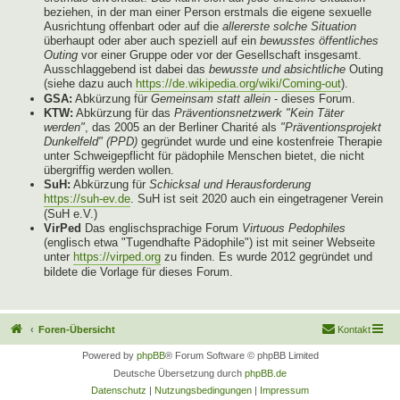
beziehen, in der man einer Person erstmals die eigene sexuelle
Ausrichtung offenbart oder auf die
allererste solche Situation
überhaupt oder aber auch speziell auf ein
bewusstes öffentliches
Outing
vor einer Gruppe oder vor der Gesellschaft insgesamt.
Ausschlaggebend ist dabei das
bewusste und absichtliche
Outing
(siehe dazu auch
https://de.wikipedia.org/wiki/Coming-out
).
GSA:
Abkürzung für
Gemeinsam statt allein
- dieses Forum.
KTW:
Abkürzung für das
Präventionsnetzwerk "Kein Täter
werden"
, das 2005 an der Berliner Charité als
"Präventionsprojekt
Dunkelfeld" (PPD)
gegründet wurde und eine kostenfreie Therapie
unter Schweigepflicht für pädophile Menschen bietet, die nicht
übergriffig werden wollen.
SuH:
Abkürzung für
Schicksal und Herausforderung
https://suh-ev.de
. SuH ist seit 2020 auch ein eingetragener Verein
(SuH e.V.)
VirPed
Das englischsprachige Forum
Virtuous Pedophiles
(englisch etwa "Tugendhafte Pädophile") ist mit seiner Webseite
unter
https://virped.org
zu finden. Es wurde 2012 gegründet und
bildete die Vorlage für dieses Forum.
Foren-Übersicht
Kontakt
Powered by
phpBB
® Forum Software © phpBB Limited
Deutsche Übersetzung durch
phpBB.de
Datenschutz
|
Nutzungsbedingungen
|
Impressum