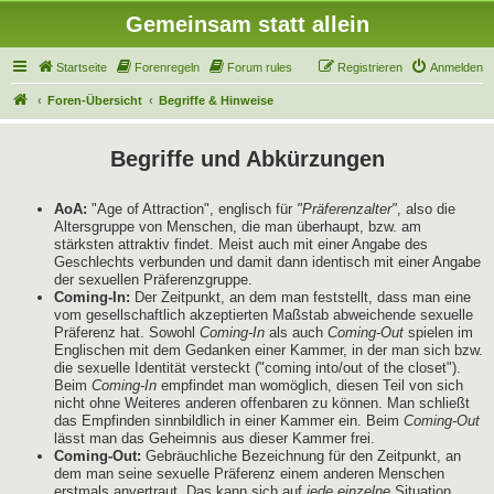
Gemeinsam statt allein
Startseite
Forenregeln
Forum rules
Registrieren
Anmelden
Foren-Übersicht
Begriffe & Hinweise
Begriffe und Abkürzungen
AoA:
"Age of Attraction", englisch für
"Präferenzalter"
, also die
Altersgruppe von Menschen, die man überhaupt, bzw. am
stärksten attraktiv findet. Meist auch mit einer Angabe des
Geschlechts verbunden und damit dann identisch mit einer Angabe
der sexuellen Präferenzgruppe.
Coming-In:
Der Zeitpunkt, an dem man feststellt, dass man eine
vom gesellschaftlich akzeptierten Maßstab abweichende sexuelle
Präferenz hat. Sowohl
Coming-In
als auch
Coming-Out
spielen im
Englischen mit dem Gedanken einer Kammer, in der man sich bzw.
die sexuelle Identität versteckt ("coming into/out of the closet").
Beim
Coming-In
empfindet man womöglich, diesen Teil von sich
nicht ohne Weiteres anderen offenbaren zu können. Man schließt
das Empfinden sinnbildlich in einer Kammer ein. Beim
Coming-Out
lässt man das Geheimnis aus dieser Kammer frei.
Coming-Out:
Gebräuchliche Bezeichnung für den Zeitpunkt, an
dem man seine sexuelle Präferenz einem anderen Menschen
erstmals anvertraut. Das kann sich auf
jede einzelne
Situation