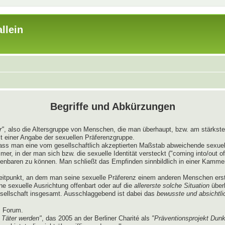
llein
Begriffe und Abkürzungen
r"
, also die Altersgruppe von Menschen, die man überhaupt, bzw. am stärksten
t einer Angabe der sexuellen Präferenzgruppe.
dass man eine vom gesellschaftlich akzeptierten Maßstab abweichende sexue
, in der man sich bzw. die sexuelle Identität versteckt ("coming into/out of
ffenbaren zu können. Man schließt das Empfinden sinnbildlich in einer Kamme
itpunkt, an dem man seine sexuelle Präferenz einem anderen Menschen erst
ne sexuelle Ausrichtung offenbart oder auf die
allererste solche Situation
überh
esellschaft insgesamt. Ausschlaggebend ist dabei das
bewusste und absichtli
s Forum.
 Täter werden"
, das 2005 an der Berliner Charité als
"Präventionsprojekt Dunk