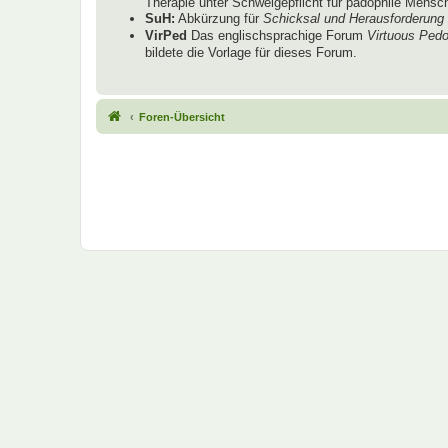
Therapie unter Schweigepflicht für pädophile Mensche
SuH:
Abkürzung für
Schicksal und Herausforderung
VirPed
Das englischsprachige Forum
Virtuous Pedo
bildete die Vorlage für dieses Forum.
Foren-Übersicht