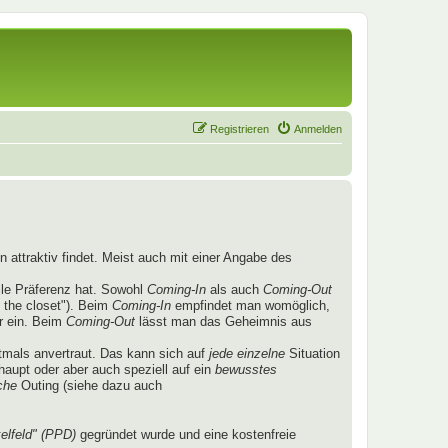
Registrieren
Anmelden
 attraktiv findet. Meist auch mit einer Angabe des
lle Präferenz hat. Sowohl
Coming-In
als auch
Coming-Out
 the closet"). Beim
Coming-In
empfindet man womöglich,
r ein. Beim
Coming-Out
lässt man das Geheimnis aus
mals anvertraut. Das kann sich auf
jede einzelne
Situation
aupt oder aber auch speziell auf ein
bewusstes
che
Outing (siehe dazu auch
elfeld" (PPD)
gegründet wurde und eine kostenfreie