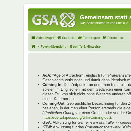
Gemeinsam statt a
Das Selbsthilfeforum von SuH e.V.
Schnellzugriff
Startseite
Forenregeln
Forum rules
Foren-Übersicht
Begriffe & Hinweise
AoA:
"Age of Attraction", englisch für
"Präferenzalte
Geschlechts verbunden und damit dann identisch mi
Coming-In:
Der Zeitpunkt, an dem man feststellt, 
spielen im Englischen mit dem Gedanken einer Kammer
diesen Teil von sich nicht ohne Weiteres anderen o
dieser Kammer frei.
Coming-Out:
Gebräuchliche Bezeichnung für den Ze
beziehen, in der man einer Person erstmals die eige
öffentliches Outing
vor einer Gruppe oder vor der G
https://de.wikipedia.org/wiki/Coming-out
).
GSA:
Abkürzung für
Gemeinsam statt allein
- diese
KTW:
Abkürzung für das
Präventionsnetzwerk "Kein