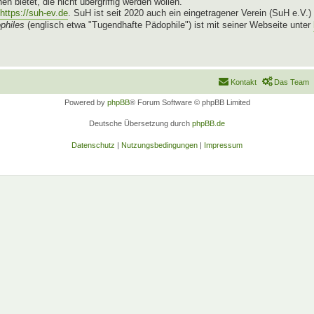
n bietet, die nicht übergriffig werden wollen.
https://suh-ev.de
. SuH ist seit 2020 auch ein eingetragener Verein (SuH e.V.)
philes
(englisch etwa "Tugendhafte Pädophile") ist mit seiner Webseite unter
Kontakt
Das Team
Powered by
phpBB
® Forum Software © phpBB Limited
Deutsche Übersetzung durch
phpBB.de
Datenschutz
|
Nutzungsbedingungen
|
Impressum