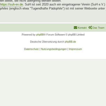
n bietet, die nicht übergriffig werden wollen.
https://suh-ev.de
. SuH ist seit 2020 auch ein eingetragener Verein (SuH e.V.)
philes
(englisch etwa "Tugendhafte Pädophile") ist mit seiner Webseite unter
Kontakt
Das Team
Powered by
phpBB
® Forum Software © phpBB Limited
Deutsche Übersetzung durch
phpBB.de
Datenschutz
|
Nutzungsbedingungen
|
Impressum