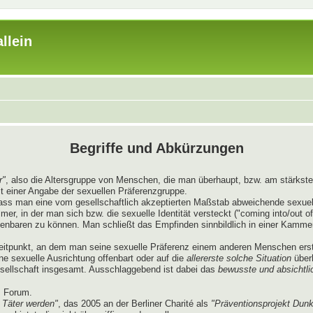
llein
Begriffe und Abkürzungen
r"
, also die Altersgruppe von Menschen, die man überhaupt, bzw. am stärksten
t einer Angabe der sexuellen Präferenzgruppe.
dass man eine vom gesellschaftlich akzeptierten Maßstab abweichende sexue
, in der man sich bzw. die sexuelle Identität versteckt ("coming into/out of
ffenbaren zu können. Man schließt das Empfinden sinnbildlich in einer Kamme
itpunkt, an dem man seine sexuelle Präferenz einem anderen Menschen erst
ne sexuelle Ausrichtung offenbart oder auf die
allererste solche Situation
überh
esellschaft insgesamt. Ausschlaggebend ist dabei das
bewusste und absichtli
s Forum.
 Täter werden"
, das 2005 an der Berliner Charité als
"Präventionsprojekt Dunk