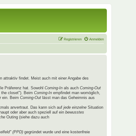
Registrieren
Anmelden
 attraktiv findet. Meist auch mit einer Angabe des
lle Präferenz hat. Sowohl
Coming-In
als auch
Coming-Out
 the closet"). Beim
Coming-In
empfindet man womöglich,
r ein. Beim
Coming-Out
lässt man das Geheimnis aus
mals anvertraut. Das kann sich auf
jede einzelne
Situation
aupt oder aber auch speziell auf ein
bewusstes
che
Outing (siehe dazu auch
elfeld" (PPD)
gegründet wurde und eine kostenfreie