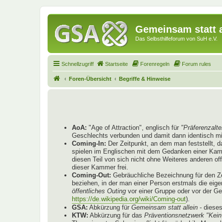
Gemeinsam statt a
Das Selbsthilfeforum von SuH e.V.
Schnellzugriff
Startseite
Forenregeln
Forum rules
Foren-Übersicht
Begriffe & Hinweise
AoA:
"Age of Attraction", englisch für
"Präferenzalte
Geschlechts verbunden und damit dann identisch mi
Coming-In:
Der Zeitpunkt, an dem man feststellt, 
spielen im Englischen mit dem Gedanken einer Kammer
diesen Teil von sich nicht ohne Weiteres anderen o
dieser Kammer frei.
Coming-Out:
Gebräuchliche Bezeichnung für den Ze
beziehen, in der man einer Person erstmals die eige
öffentliches Outing
vor einer Gruppe oder vor der G
https://de.wikipedia.org/wiki/Coming-out
).
GSA:
Abkürzung für
Gemeinsam statt allein
- diese
KTW:
Abkürzung für das
Präventionsnetzwerk "Kein