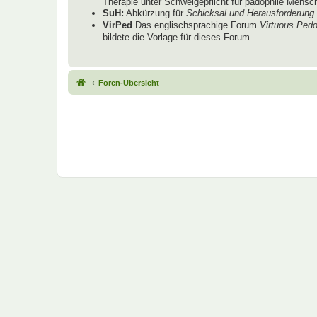
Therapie unter Schweigepflicht für pädophile Mensche
SuH:
Abkürzung für
Schicksal und Herausforderung
VirPed
Das englischsprachige Forum
Virtuous Pedo
bildete die Vorlage für dieses Forum.
Foren-Übersicht