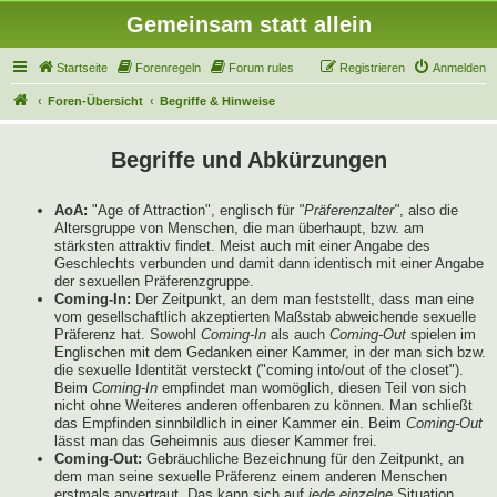
Gemeinsam statt allein
Startseite
Forenregeln
Forum rules
Registrieren
Anmelden
Foren-Übersicht
Begriffe & Hinweise
Begriffe und Abkürzungen
AoA:
"Age of Attraction", englisch für
"Präferenzalter"
, also die
Altersgruppe von Menschen, die man überhaupt, bzw. am
stärksten attraktiv findet. Meist auch mit einer Angabe des
Geschlechts verbunden und damit dann identisch mit einer Angabe
der sexuellen Präferenzgruppe.
Coming-In:
Der Zeitpunkt, an dem man feststellt, dass man eine
vom gesellschaftlich akzeptierten Maßstab abweichende sexuelle
Präferenz hat. Sowohl
Coming-In
als auch
Coming-Out
spielen im
Englischen mit dem Gedanken einer Kammer, in der man sich bzw.
die sexuelle Identität versteckt ("coming into/out of the closet").
Beim
Coming-In
empfindet man womöglich, diesen Teil von sich
nicht ohne Weiteres anderen offenbaren zu können. Man schließt
das Empfinden sinnbildlich in einer Kammer ein. Beim
Coming-Out
lässt man das Geheimnis aus dieser Kammer frei.
Coming-Out:
Gebräuchliche Bezeichnung für den Zeitpunkt, an
dem man seine sexuelle Präferenz einem anderen Menschen
erstmals anvertraut. Das kann sich auf
jede einzelne
Situation