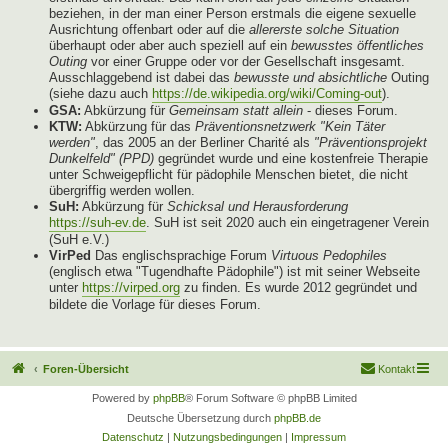
beziehen, in der man einer Person erstmals die eigene sexuelle
Ausrichtung offenbart oder auf die
allererste solche Situation
überhaupt oder aber auch speziell auf ein
bewusstes öffentliches
Outing
vor einer Gruppe oder vor der Gesellschaft insgesamt.
Ausschlaggebend ist dabei das
bewusste und absichtliche
Outing
(siehe dazu auch
https://de.wikipedia.org/wiki/Coming-out
).
GSA:
Abkürzung für
Gemeinsam statt allein
- dieses Forum.
KTW:
Abkürzung für das
Präventionsnetzwerk "Kein Täter
werden"
, das 2005 an der Berliner Charité als
"Präventionsprojekt
Dunkelfeld" (PPD)
gegründet wurde und eine kostenfreie Therapie
unter Schweigepflicht für pädophile Menschen bietet, die nicht
übergriffig werden wollen.
SuH:
Abkürzung für
Schicksal und Herausforderung
https://suh-ev.de
. SuH ist seit 2020 auch ein eingetragener Verein
(SuH e.V.)
VirPed
Das englischsprachige Forum
Virtuous Pedophiles
(englisch etwa "Tugendhafte Pädophile") ist mit seiner Webseite
unter
https://virped.org
zu finden. Es wurde 2012 gegründet und
bildete die Vorlage für dieses Forum.
Foren-Übersicht
Kontakt
Powered by
phpBB
® Forum Software © phpBB Limited
Deutsche Übersetzung durch
phpBB.de
Datenschutz
|
Nutzungsbedingungen
|
Impressum