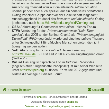
beziehen, in der man einer Person erstmals die eigene sexuelle
Ausrichtung offenbart oder auf die
allererste solche Situation
überhaupt oder aber auch speziell auf ein
bewusstes öffentliches
Outing
vor einer Gruppe oder vor der Gesellschaft insgesamt.
Ausschlaggebend ist dabei das
bewusste und absichtliche
Outing
(siehe dazu auch
https://de.wikipedia.org/wiki/Coming-out
).
GSA:
Abkürzung für
Gemeinsam statt allein
- dieses Forum.
KTW:
Abkürzung für das
Präventionsnetzwerk "Kein Täter
werden"
, das 2005 an der Berliner Charité als
"Präventionsprojekt
Dunkelfeld" (PPD)
gegründet wurde und eine kostenfreie Therapie
unter Schweigepflicht für pädophile Menschen bietet, die nicht
übergriffig werden wollen.
SuH:
Abkürzung für
Schicksal und Herausforderung
https://suh-ev.de
. SuH ist seit 2020 auch ein eingetragener Verein
(SuH e.V.)
VirPed
Das englischsprachige Forum
Virtuous Pedophiles
(englisch etwa "Tugendhafte Pädophile") ist mit seiner Webseite
unter
https://virped.org
zu finden. Es wurde 2012 gegründet und
bildete die Vorlage für dieses Forum.
Foren-Übersicht
Kontakt
Powered by
phpBB
® Forum Software © phpBB Limited
Deutsche Übersetzung durch
phpBB.de
Datenschutz
|
Nutzungsbedingungen
|
Impressum