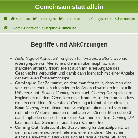
Gemeinsam statt allein
Startseite
Forenregeln
Forum rules
Registrieren
Anmelden
Foren-Übersicht
Begriffe & Hinweise
Begriffe und Abkürzungen
AoA:
"Age of Attraction", englisch für
"Präferenzalter"
, also die
Altersgruppe von Menschen, die man überhaupt, bzw. am
stärksten attraktiv findet. Meist auch mit einer Angabe des
Geschlechts verbunden und damit dann identisch mit einer Angabe
der sexuellen Präferenzgruppe.
Coming-In:
Der Zeitpunkt, an dem man feststellt, dass man eine
vom gesellschaftlich akzeptierten Maßstab abweichende sexuelle
Präferenz hat. Sowohl
Coming-In
als auch
Coming-Out
spielen im
Englischen mit dem Gedanken einer Kammer, in der man sich bzw.
die sexuelle Identität versteckt ("coming into/out of the closet").
Beim
Coming-In
empfindet man womöglich, diesen Teil von sich
nicht ohne Weiteres anderen offenbaren zu können. Man schließt
das Empfinden sinnbildlich in einer Kammer ein. Beim
Coming-Out
lässt man das Geheimnis aus dieser Kammer frei.
Coming-Out:
Gebräuchliche Bezeichnung für den Zeitpunkt, an
dem man seine sexuelle Präferenz einem anderen Menschen
erstmals anvertraut. Das kann sich auf
jede einzelne
Situation