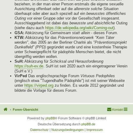
beziehen, in der man einer Person erstmals die eigene sexuelle
Ausrichtung offenbart oder auf die
allererste solche Situation
überhaupt oder aber auch speziell auf ein
bewusstes öffentliches
Outing
vor einer Gruppe oder vor der Gesellschaft insgesamt.
Ausschlaggebend ist dabei das
bewusste und absichtliche
Outing
(siehe dazu auch
https://de.wikipedia.org/wiki/Coming-out
).
GSA:
Abkürzung für
Gemeinsam statt allein
- dieses Forum.
KTW:
Abkürzung für das
Präventionsnetzwerk "Kein Täter
werden"
, das 2005 an der Berliner Charité als
"Präventionsprojekt
Dunkelfeld" (PPD)
gegründet wurde und eine kostenfreie Therapie
unter Schweigepflicht für pädophile Menschen bietet, die nicht
übergriffig werden wollen.
SuH:
Abkürzung für
Schicksal und Herausforderung
https://suh-ev.de
. SuH ist seit 2020 auch ein eingetragener Verein
(SuH e.V.)
VirPed
Das englischsprachige Forum
Virtuous Pedophiles
(englisch etwa "Tugendhafte Pädophile") ist mit seiner Webseite
unter
https://virped.org
zu finden. Es wurde 2012 gegründet und
bildete die Vorlage für dieses Forum.
Foren-Übersicht
Kontakt
Powered by
phpBB
® Forum Software © phpBB Limited
Deutsche Übersetzung durch
phpBB.de
Datenschutz
|
Nutzungsbedingungen
|
Impressum