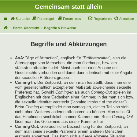
Gemeinsam statt allein
Startseite
Forenregeln
Forum rules
Registrieren
Anmelden
Foren-Übersicht
Begriffe & Hinweise
Begriffe und Abkürzungen
AoA:
"Age of Attraction", englisch für
"Präferenzalter"
, also die
Altersgruppe von Menschen, die man überhaupt, bzw. am
stärksten attraktiv findet. Meist auch mit einer Angabe des
Geschlechts verbunden und damit dann identisch mit einer Angabe
der sexuellen Präferenzgruppe.
Coming-In:
Der Zeitpunkt, an dem man feststellt, dass man eine
vom gesellschaftlich akzeptierten Maßstab abweichende sexuelle
Präferenz hat. Sowohl
Coming-In
als auch
Coming-Out
spielen im
Englischen mit dem Gedanken einer Kammer, in der man sich bzw.
die sexuelle Identität versteckt ("coming into/out of the closet").
Beim
Coming-In
empfindet man womöglich, diesen Teil von sich
nicht ohne Weiteres anderen offenbaren zu können. Man schließt
das Empfinden sinnbildlich in einer Kammer ein. Beim
Coming-Out
lässt man das Geheimnis aus dieser Kammer frei.
Coming-Out:
Gebräuchliche Bezeichnung für den Zeitpunkt, an
dem man seine sexuelle Präferenz einem anderen Menschen
erstmals anvertraut. Das kann sich auf
jede einzelne
Situation